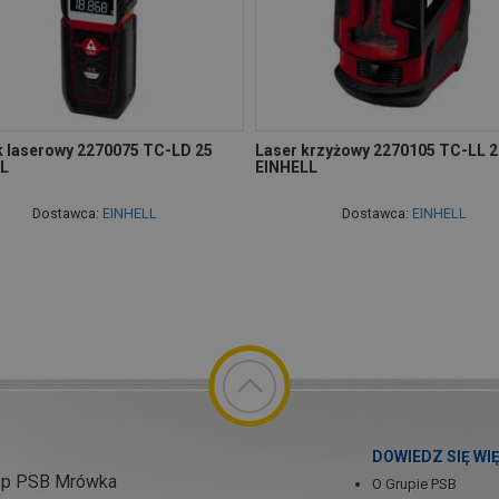
k laserowy 2270075 TC-LD 25
Laser krzyżowy 2270105 TC-LL 2
L
EINHELL
Dostawca:
EINHELL
Dostawca:
EINHELL
DOWIEDZ SIĘ WI
ep PSB Mrówka
O Grupie PSB