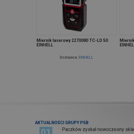
Miernik laserowy 2270080 TC-LD 50
Mierni
EINHELL
EINHEL
Dostawca:
EINHELL
AKTUALNOŚCI GRUPY PSB
Paczków zyskał nowoczesny skl
01