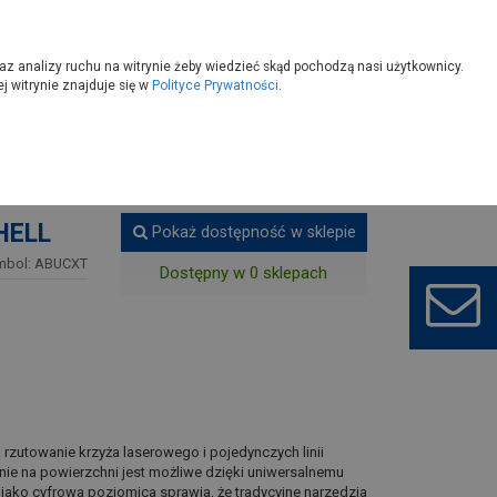
owoczesny
Wybierz sklep
az analizy ruchu na witrynie żeby wiedzieć skąd pochodzą nasi użytkownicy.
 witrynie znajduje się w
Polityce Prywatności
.
Dalmierze, urządzenia laserowe
HELL
Pokaż dostępność w sklepie
mbol: ABUCXT
Dostępny w 0 sklepach
rzutowanie krzyża laserowego i pojedynczych linii
enie na powierzchni jest możliwe dzięki uniwersalnemu
jako cyfrowa poziomica sprawia, że tradycyjne narzędzia