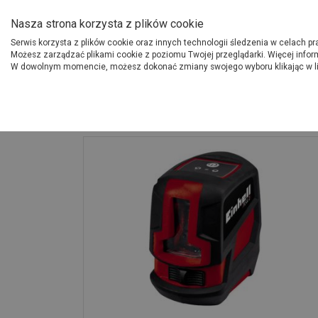
O Grupie PSB
Dostawcy
Jak dołąc
Nasza strona korzysta z plików cookie
Serwis korzysta z plików cookie oraz innych technologii śledzenia w celach p
Gdzi
Produkty
Możesz zarządzać plikami cookie z poziomu Twojej przeglądarki. Więcej infor
W dowolnym momencie, możesz dokonać zmiany swojego wyboru klikając w l
Strona główna
Narzędzia
Laser krzyżowy 2270105 TC-LL 2 EINHELL