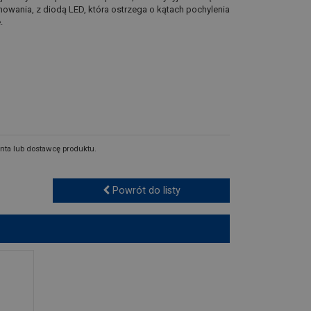
wania, z diodą LED, która ostrzega o kątach pochylenia
.
nta lub dostawcę produktu.
Powrót do listy