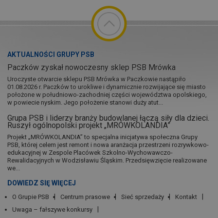
AKTUALNOŚCI GRUPY PSB
Paczków zyskał nowoczesny sklep PSB Mrówka
Uroczyste otwarcie sklepu PSB Mrówka w Paczkowie nastąpiło
01.08.2026 r. Paczków to urokliwe i dynamicznie rozwijające się miasto
położone w południowo-zachodniej części województwa opolskiego,
w powiecie nyskim. Jego położenie stanowi duży atut...
Grupa PSB i liderzy branży budowlanej łączą siły dla dzieci.
Ruszył ogólnopolski projekt „MRÓWKOLANDIA”
Projekt „MRÓWKOLANDIA” to specjalna inicjatywa społeczna Grupy
PSB, której celem jest remont i nowa aranżacja przestrzeni rozrywkowo-
edukacyjnej w Zespole Placówek Szkolno-Wychowawczo-
Rewalidacyjnych w Wodzisławiu Śląskim. Przedsięwzięcie realizowane
we...
DOWIEDZ SIĘ WIĘCEJ
O Grupie PSB
Centrum prasowe
Sieć sprzedaży
Kontakt
Uwaga – fałszywe konkursy