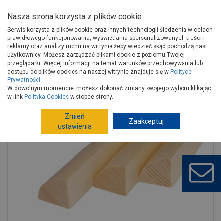
Nasza strona korzysta z plików cookie
Serwis korzysta z plików cookie oraz innych technologii śledzenia w celach
prawidłowego funkcjonowania, wyświetlania spersonalizowanych treści i
reklamy oraz analizy ruchu na witrynie żeby wiedzieć skąd pochodzą nasi
użytkownicy. Możesz zarządzać plikami cookie z poziomu Twojej
Strona główna
Wykończenie
Drewno, płyty konstrukcyjne
przeglądarki. Więcej informacji na temat warunków przechowywania lub
Drewno surowe
Listwy drewniane
dostępu do plików cookies na naszej witrynie znajduje się w
Polityce
Prywatności
.
Listwa ćwierćwałek wypukły 15x15x2100 mm KAŹMIERCZAK
W dowolnym momencie, możesz dokonać zmiany swojego wyboru klikając
w link
Polityka Cookies
w stopce strony.
Zmień
Zaakceptuj
ustawienia