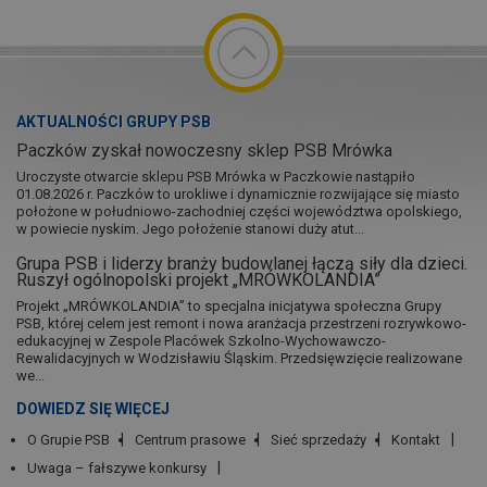
AKTUALNOŚCI GRUPY PSB
Paczków zyskał nowoczesny sklep PSB Mrówka
Uroczyste otwarcie sklepu PSB Mrówka w Paczkowie nastąpiło
01.08.2026 r. Paczków to urokliwe i dynamicznie rozwijające się miasto
położone w południowo-zachodniej części województwa opolskiego,
w powiecie nyskim. Jego położenie stanowi duży atut...
Grupa PSB i liderzy branży budowlanej łączą siły dla dzieci.
Ruszył ogólnopolski projekt „MRÓWKOLANDIA”
Projekt „MRÓWKOLANDIA” to specjalna inicjatywa społeczna Grupy
PSB, której celem jest remont i nowa aranżacja przestrzeni rozrywkowo-
edukacyjnej w Zespole Placówek Szkolno-Wychowawczo-
Rewalidacyjnych w Wodzisławiu Śląskim. Przedsięwzięcie realizowane
we...
DOWIEDZ SIĘ WIĘCEJ
O Grupie PSB
Centrum prasowe
Sieć sprzedaży
Kontakt
Uwaga – fałszywe konkursy