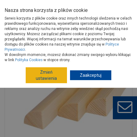
Nasza strona korzysta z plików cookie
Serwis korzysta z plików cookie oraz innych technologii śledzenia w celach
prawidłowego funkcjonowania, wyświetlania spersonalizowanych treści i
reklamy oraz analizy ruchu na witrynie żeby wiedzieć skąd pochodzą nasi
użytkownicy. Możesz zarządzać plikami cookie z poziomu Twojej
Strona główna
Wykończenie
Drewno, płyty konstrukcyjne
przeglądarki. Więcej informacji na temat warunków przechowywania lub
Drewno surowe
Listwy drewniane
dostępu do plików cookies na naszej witrynie znajduje się w
Polityce
Prywatności
.
Listwa ćwierćwałek wypukły 15x15x2500 mm KAŹMIERCZAK
W dowolnym momencie, możesz dokonać zmiany swojego wyboru klikając
w link
Polityka Cookies
w stopce strony.
Zmień
Zaakceptuj
ustawienia