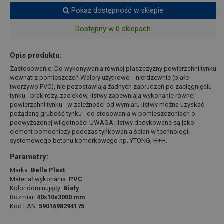
Pokaż dostępność w sklepie
Dostępny w 0 sklepach
Opis produktu:
Zastosowanie: Do wykonywania równej płaszczyzny powierzchni tynku
wewnątrz pomieszczeń Walory użytkowe: - nierdzewnie (białe
tworzywo PVC), nie pozostawiają żadnych zabrudzeń po zaciągnięciu
tynku - brak rdzy, zacieków, listwy zapewniają wykonanie równej
powierzchni tynku - w zależności od wymiaru listwy można uzyskać
pożądaną grubość tynku - do stosowania w pomieszczeniach o
podwyższonej wilgotności UWAGA: listwy dedykowane są jako
element pomocniczy podczas tynkowania ścian w technologii
systemowego betonu komórkowego np. YTONG, H+H.
Parametry:
Marka:
Bella Plast
Materiał wykonania:
PVC
Kolor dominujący:
Biały
Rozmiar:
40x10x3000 mm
Kod EAN:
5901698294175