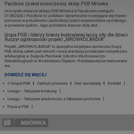
Paczków zyskał nowoczesny sklep PSB Mrówka
Uroczyste otwarcie sklepu PSB Mrówka w Paczkowie nastąpiło
01.08.2026 r. Paczków to urokliwe i dynamicznie rozwijające się miasto
położone w południowo-zachodniej części województwa opolskiego,
w powiecie nyskim. Jego położenie stanowi duży atut...
Grupa PSB i liderzy branży budowlanej łączą siły dla dzieci.
Ruszył ogólnopolski projekt „MRÓWKOLANDIA”
Projekt „MRÓWKOLANDIA” to specjalna inicjatywa społeczna Grupy
PSB, której celem jest remont i nowa aranżacja przestrzeni rozrywkowo-
edukacyjnej w Zespole Placówek Szkolno-Wychowawczo-
Rewalidacyjnych w Wodzisławiu Śląskim. Przedsięwzięcie realizowane
we...
DOWIEDZ SIĘ WIĘCEJ
O Grupie PSB
Centrum prasowe
Sieć sprzedaży
Kontakt
Uwaga – fałszywe konkursy
Uwaga – fałszywe wiadomości z fakturami proforma
Praca w PSB