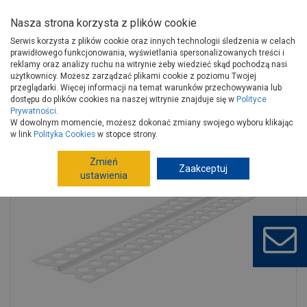
Nasza strona korzysta z plików cookie
Serwis korzysta z plików cookie oraz innych technologii śledzenia w celach
prawidłowego funkcjonowania, wyświetlania spersonalizowanych treści i
reklamy oraz analizy ruchu na witrynie żeby wiedzieć skąd pochodzą nasi
użytkownicy. Możesz zarządzać plikami cookie z poziomu Twojej
Strona główna
Budowa i remont
Termoizolacje
przeglądarki. Więcej informacji na temat warunków przechowywania lub
Akcesoria do dociepleń
Listwy, narożniki
dostępu do plików cookies na naszej witrynie znajduje się w
Polityce
Prywatności
.
Listwa prowadząca PVC BP17 L300 10 mm biała BELLA PLAST
W dowolnym momencie, możesz dokonać zmiany swojego wyboru klikając
w link
Polityka Cookies
w stopce strony.
Zmień
Zaakceptuj
ustawienia