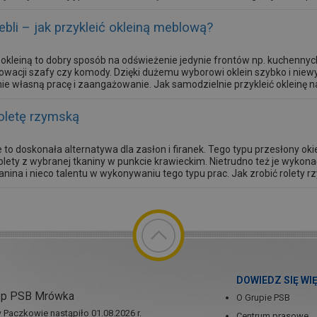
ebli – jak przykleić okleiną meblową?
i okleiną to dobry sposób na odświeżenie jedynie frontów np. kuchenny
owacji szafy czy komody. Dzięki dużemu wyborowi oklein szybko i n
nie własną pracę i zaangażowanie. Jak samodzielnie przykleić okleinę 
oletę rzymską
 to doskonała alternatywa dla zasłon i firanek. Tego typu przesłony o
rolety z wybranej tkaniny w punkcie krawieckim. Nietrudno też je wykona
nina i nieco talentu w wykonywaniu tego typu prac. Jak zrobić rolety r
DOWIEDZ SIĘ WI
ep PSB Mrówka
O Grupie PSB
Paczkowie nastąpiło 01.08.2026 r.
Centrum prasowe