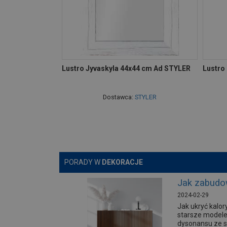
Lustro Jyvaskyla 44x44 cm Ad STYLER
Lustro
Dostawca:
STYLER
PORADY W
DEKORACJE
Jak zabudo
2024-02-29
Jak ukryć kalo
starsze modele
dysonansu ze s