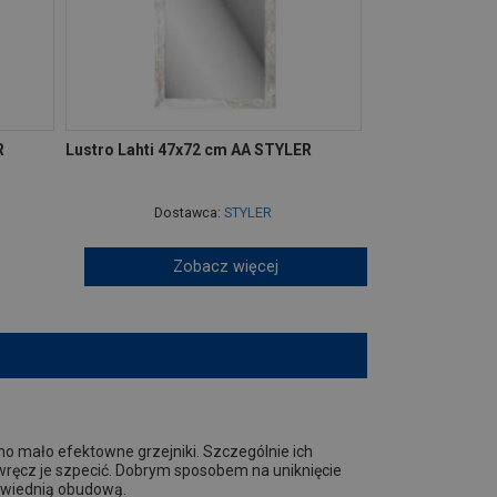
R
Lustro Lahti 47x72 cm AA STYLER
Dostawca:
STYLER
Zobacz więcej
o mało efektowne grzejniki. Szczególnie ich
ręcz je szpecić. Dobrym sposobem na uniknięcie
owiednią obudową.