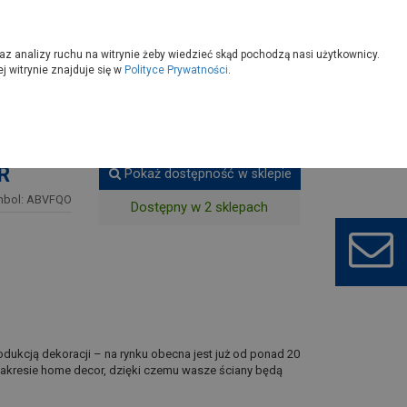
owoczesny
Wybierz sklep
az analizy ruchu na witrynie żeby wiedzieć skąd pochodzą nasi użytkownicy.
 witrynie znajduje się w
Polityce Prywatności
.
mach
Lustro Jyvaskyla 44x44 cm Ad STYLER
R
Pokaż dostępność w sklepie
mbol: ABVFQO
Dostępny w 2 sklepach
rodukcją dekoracji – na rynku obecna jest już od ponad 20
 zakresie home decor, dzięki czemu wasze ściany będą