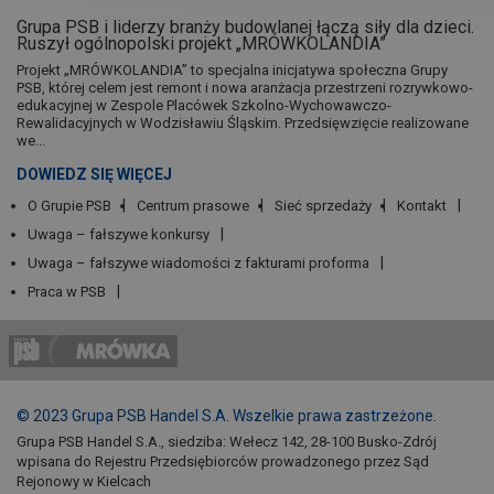
Grupa PSB i liderzy branży budowlanej łączą siły dla dzieci.
Ruszył ogólnopolski projekt „MRÓWKOLANDIA”
Projekt „MRÓWKOLANDIA” to specjalna inicjatywa społeczna Grupy
PSB, której celem jest remont i nowa aranżacja przestrzeni rozrywkowo-
edukacyjnej w Zespole Placówek Szkolno-Wychowawczo-
Rewalidacyjnych w Wodzisławiu Śląskim. Przedsięwzięcie realizowane
we...
DOWIEDZ SIĘ WIĘCEJ
O Grupie PSB
Centrum prasowe
Sieć sprzedaży
Kontakt
Uwaga – fałszywe konkursy
Uwaga – fałszywe wiadomości z fakturami proforma
Praca w PSB
© 2023 Grupa PSB Handel S.A. Wszelkie prawa zastrzeżone.
Grupa PSB Handel S.A., siedziba: Wełecz 142, 28-100 Busko-Zdrój
wpisana do Rejestru Przedsiębiorców prowadzonego przez Sąd
Rejonowy w Kielcach