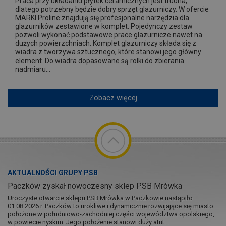
Praca przy układaniu płytek ceramicznych jest trudna,
dlatego potrzebny będzie dobry sprzęt glazurniczy. W ofercie
MARKI Proline znajdują się profesjonalne narzędzia dla
glazurników zestawione w komplet. Pojedynczy zestaw
pozwoli wykonać podstawowe prace glazurnicze nawet na
dużych powierzchniach. Komplet glazurniczy składa się z
wiadra z tworzywa sztucznego, które stanowi jego główny
element. Do wiadra dopasowane są rolki do zbierania
nadmiaru...
Zobacz więcej
AKTUALNOŚCI GRUPY PSB
Paczków zyskał nowoczesny sklep PSB Mrówka
Uroczyste otwarcie sklepu PSB Mrówka w Paczkowie nastąpiło
01.08.2026 r. Paczków to urokliwe i dynamicznie rozwijające się miasto
położone w południowo-zachodniej części województwa opolskiego,
w powiecie nyskim. Jego położenie stanowi duży atut...