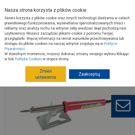
Nasza strona korzysta z plików cookie
Serwis korzysta z plików cookie oraz innych technologii śledzenia w celach
prawidłowego funkcjonowania, wyświetlania spersonalizowanych treści i
reklamy oraz analizy ruchu na witrynie żeby wiedzieć skąd pochodzą nasi
użytkownicy. Możesz zarządzać plikami cookie z poziomu Twojej
Strona główna
Narzędzia
Elektronarzędzia, osprzęt
przeglądarki. Więcej informacji na temat warunków przechowywania lub
Lutownice, pistolety do kleju, opalarki
Lutownice
dostępu do plików cookies na naszej witrynie znajduje się w
Polityce
Prywatności
.
Lutownica oporowa 100 W z podpórka MEGA
W dowolnym momencie, możesz dokonać zmiany swojego wyboru klikając
w link
Polityka Cookies
w stopce strony.
Zmień
Zaakceptuj
ustawienia