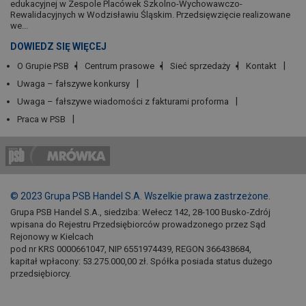
edukacyjnej w Zespole Placówek Szkolno-Wychowawczo-
Rewalidacyjnych w Wodzisławiu Śląskim. Przedsięwzięcie realizowane
we...
DOWIEDZ SIĘ WIĘCEJ
O Grupie PSB
Centrum prasowe
Sieć sprzedaży
Kontakt
Uwaga – fałszywe konkursy
Uwaga – fałszywe wiadomości z fakturami proforma
Praca w PSB
© 2023 Grupa PSB Handel S.A. Wszelkie prawa zastrzeżone.
Grupa PSB Handel S.A., siedziba: Wełecz 142, 28-100 Busko-Zdrój
wpisana do Rejestru Przedsiębiorców prowadzonego przez Sąd
Rejonowy w Kielcach
pod nr KRS 0000661047, NIP 6551974439, REGON 366438684,
kapitał wpłacony: 53.275.000,00 zł. Spółka posiada status dużego
przedsiębiorcy.