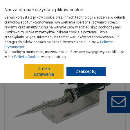
Nasza strona korzysta z plików cookie
Serwis korzysta z plików cookie oraz innych technologii śledzenia w celach
prawidłowego funkcjonowania, wyświetlania spersonalizowanych treści i
reklamy oraz analizy ruchu na witrynie żeby wiedzieć skąd pochodzą nasi
użytkownicy. Możesz zarządzać plikami cookie z poziomu Twojej
Strona główna
Narzędzia
Elektronarzędzia, osprzęt
przeglądarki. Więcej informacji na temat warunków przechowywania lub
Lutownice, pistolety do kleju, opalarki
Lutownice
dostępu do plików cookies na naszej witrynie znajduje się w
Polityce
Prywatności
.
Lutownica oporowa pj60, 60 W, 230 V PROFIX
W dowolnym momencie, możesz dokonać zmiany swojego wyboru klikając
w link
Polityka Cookies
w stopce strony.
Zmień
Zaakceptuj
ustawienia