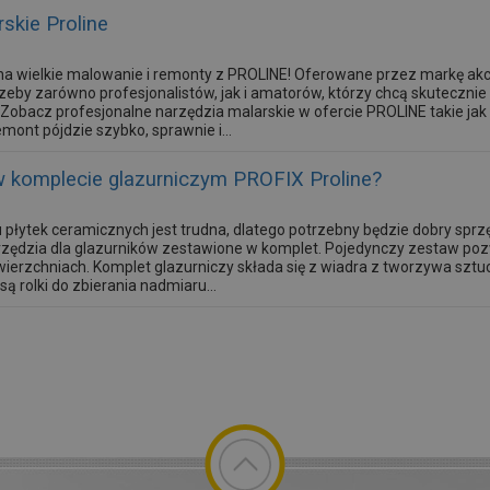
skie Proline
na wielkie malowanie i remonty z PROLINE! Oferowane przez markę akc
zeby zarówno profesjonalistów, jak i amatorów, którzy chcą skutecznie
obacz profesjonalne narzędzia malarskie w ofercie PROLINE takie jak 
mont pójdzie szybko, sprawnie i...
w komplecie glazurniczym PROFIX Proline?
 płytek ceramicznych jest trudna, dlatego potrzebny będzie dobry sprzę
arzędzia dla glazurników zestawione w komplet. Pojedynczy zestaw p
ierzchniach. Komplet glazurniczy składa się z wiadra z tworzywa sztu
 rolki do zbierania nadmiaru...