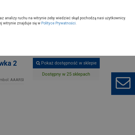
owoczesny
Wybierz sklep
az analizy ruchu na witrynie żeby wiedzieć skąd pochodzą nasi użytkownicy.
 witrynie znajduje się w
Polityce Prywatności
.
Artykuły szkolne
wka 2
Pokaż dostępność w sklepie
Dostępny w 25 sklepach
mbol: AAARSI