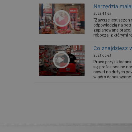
Narzędzia malar
2023-11-27
"Zawsze jest sezon 
odpowiedzią na potr
zaplanowane prace. Z
roboczą, z którymi re
Co znajdziesz 
2021-05-21
Praca przy układaniu
się profesjonalne n
nawet na dużych pow
wiadra dopasowane są