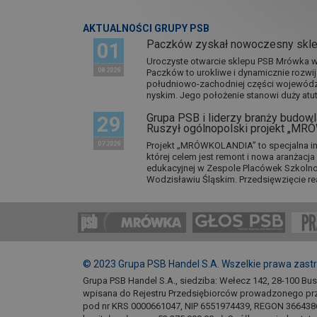
AKTUALNOŚCI GRUPY PSB
Paczków zyskał nowoczesny skl
01
Uroczyste otwarcie sklepu PSB Mrówka w 
08 2026
Paczków to urokliwe i dynamicznie rozwi
południowo-zachodniej części wojewódz
nyskim. Jego położenie stanowi duży atut.
Grupa PSB i liderzy branży budowla
29
Ruszył ogólnopolski projekt „M
07 2026
Projekt „MRÓWKOLANDIA” to specjalna in
której celem jest remont i nowa aranżacj
edukacyjnej w Zespole Placówek Szkol
Wodzisławiu Śląskim. Przedsięwzięcie re
© 2023 Grupa PSB Handel S.A. Wszelkie prawa zast
Grupa PSB Handel S.A., siedziba: Wełecz 142, 28-100 Bu
wpisana do Rejestru Przedsiębiorców prowadzonego pr
pod nr KRS 0000661047, NIP 6551974439, REGON 366438