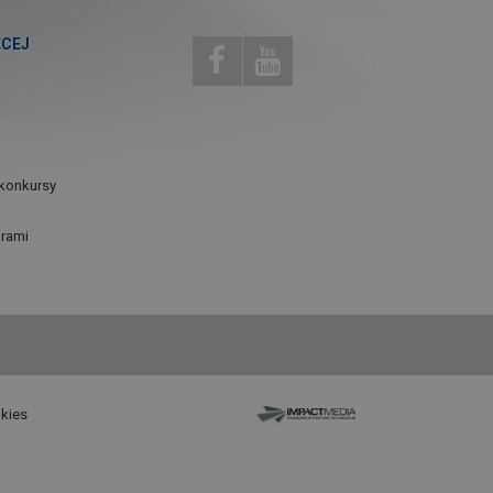
ĘCEJ
konkursy
urami
okies