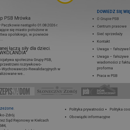
DOWIEDZ SIĘ WI
ep PSB Mrówka
O Grupie PSB
Paczkowie nastąpiło 01.08.2026 r.
Centrum prasowe
jające się miasto położone w
Sieć sprzedaży
twa opolskiego, w powiecie
..
Kontakt
nej łączą siły dla dzieci.
Uwaga – fałszywe 
RÓWKOLANDIA”
Uwaga – fałszywe
icjatywa społeczna Grupy PSB,
wiadomości z fakt
a przestrzeni rozrywkowo-
proforma
no-Wychowawczo-Rewalidacyjnych w
alizowane we...
Praca w PSB
rzeżone.
Polityka prywatności
Polityka co
sko-Zdrój
Obowiązki informacyjne
zez Sąd Rejonowy w Kielcach
684,