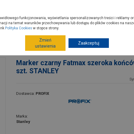
zyć do PSB?
Budowa domu - krok po kroku
Dla Fachowców
Dom N
rawidłowego funkcjonowania, wyświetlania spersonalizowanych treści i reklamy or
e kupisz
Porady
macji na temat warunków przechowywania lub dostępu do plików cookies na naszej
ink
Polityka Cookies
w stopce strony.
Zmień
e i inne
Artykuły sezonowe
Zaakceptuj
Artykuły szkolne
ustawienia
2 szt. STANLEY
Marker czarny Fatmax szeroka końcó
szt. STANLEY
Sy
Dostawca:
PROFIX
Marka:
Stanley