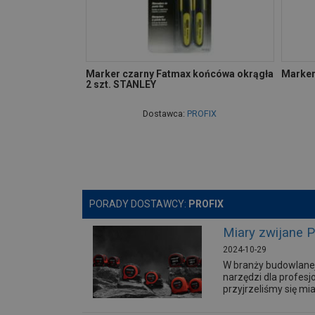
Marker czarny Fatmax końcówa okrągła
Marker
2 szt. STANLEY
Dostawca:
PROFIX
PORADY DOSTAWCY:
PROFIX
Miary zwijane 
2024-10-29
W branży budowlanej
narzędzi dla profesj
przyjrzeliśmy się mi