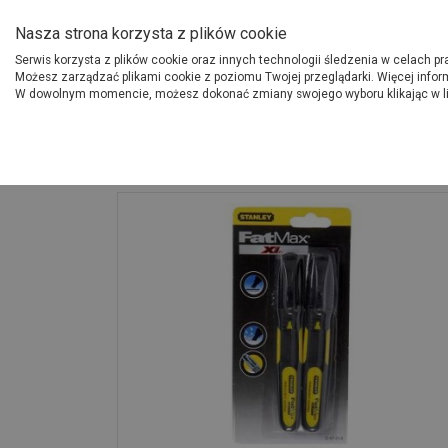
O Grupie PSB
Dostawcy
Jak dołąc
Nasza strona korzysta z plików cookie
Serwis korzysta z plików cookie oraz innych technologii śledzenia w celach p
Gdzi
Produkty
Możesz zarządzać plikami cookie z poziomu Twojej przeglądarki. Więcej infor
W dowolnym momencie, możesz dokonać zmiany swojego wyboru klikając w l
Strona główna
Artykuły sezonow
Marker czarny Fatmax szeroka końcówka 