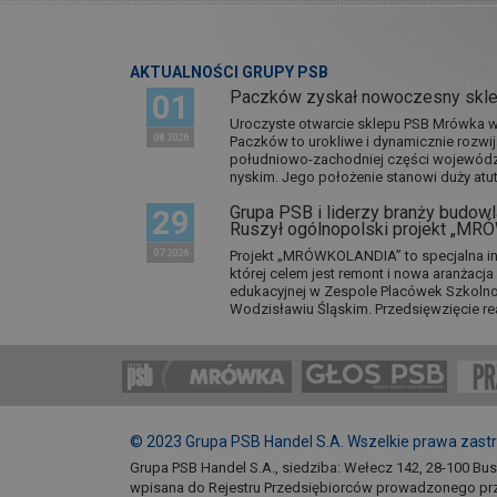
AKTUALNOŚCI GRUPY PSB
Paczków zyskał nowoczesny skl
01
Uroczyste otwarcie sklepu PSB Mrówka w 
08 2026
Paczków to urokliwe i dynamicznie rozwi
południowo-zachodniej części wojewódz
nyskim. Jego położenie stanowi duży atut.
Grupa PSB i liderzy branży budowla
29
Ruszył ogólnopolski projekt „M
07 2026
Projekt „MRÓWKOLANDIA” to specjalna in
której celem jest remont i nowa aranżacj
edukacyjnej w Zespole Placówek Szkol
Wodzisławiu Śląskim. Przedsięwzięcie re
© 2023 Grupa PSB Handel S.A. Wszelkie prawa zast
Grupa PSB Handel S.A., siedziba: Wełecz 142, 28-100 Bu
wpisana do Rejestru Przedsiębiorców prowadzonego pr