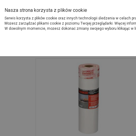
O Grupie PSB
Dostawcy
Jak dołąc
Nasza strona korzysta z plików cookie
Serwis korzysta z plików cookie oraz innych technologii śledzenia w celach p
Gdzi
Produkty
Możesz zarządzać plikami cookie z poziomu Twojej przeglądarki. Więcej infor
W dowolnym momencie, możesz dokonać zmiany swojego wyboru klikając w l
Strona główna
Narzędzia
Masker tynkarski 30 dni z folią malarską