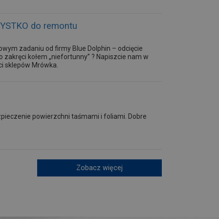
SZYSTKO do remontu
kowym zadaniu od firmy Blue Dolphin – odcięcie
o zakręci kołem „niefortunny” ? Napiszcie nam w
ci sklepów Mrówka.
pieczenie powierzchni taśmami i foliami. Dobre
Zobacz więcej