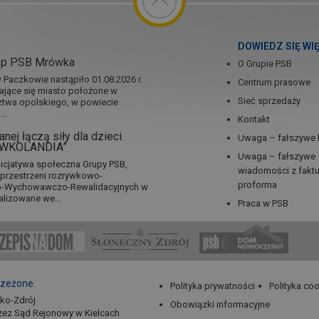
DOWIEDZ SIĘ WI
ep PSB Mrówka
O Grupie PSB
Paczkowie nastąpiło 01.08.2026 r.
Centrum prasowe
jające się miasto położone w
Sieć sprzedaży
twa opolskiego, w powiecie
..
Kontakt
nej łączą siły dla dzieci.
Uwaga – fałszywe 
RÓWKOLANDIA”
Uwaga – fałszywe
icjatywa społeczna Grupy PSB,
wiadomości z fakt
a przestrzeni rozrywkowo-
proforma
no-Wychowawczo-Rewalidacyjnych w
alizowane we...
Praca w PSB
rzeżone.
Polityka prywatności
Polityka co
sko-Zdrój
Obowiązki informacyjne
zez Sąd Rejonowy w Kielcach