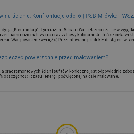
ów na ścianie. Konfrontacje odc. 6 | PSB Mrówka | W
edycja „Konfrontacji”. Tym razem Adrian i Wiesiek zmierzą się w wyjąt
Przed nami dużo malowania oraz zabawy kolorami. Jesteście ciekawi kt
edług Was powinien zwyciężyć Prezentowane produkty dostępne w sie
ezpieczyć powierzchnie przed malowaniem?
 prac remontowych ścian i sufitów, konieczne jest odpowiednie zabez
% oszczędności czasu i energii poświęconej na całe malowanie.