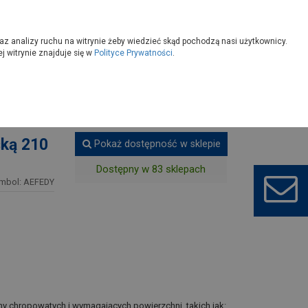
owoczesny
Wybierz sklep
az analizy ruchu na witrynie żeby wiedzieć skąd pochodzą nasi użytkownicy.
 witrynie znajduje się w
Polityce Prywatności
.
ie
Folie ochronne, malarskie, tektury
ską 210
Pokaż dostępność w sklepie
Dostępny w 83 sklepach
mbol: AEFEDY
ony chropowatych i wymagających powierzchni, takich jak: