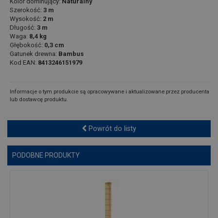
Kolor dominujący:
Naturalny
Szerokość:
3 m
Wysokość:
2 m
Długość:
3 m
Waga:
8,4 kg
Głębokość:
0,3 cm
Gatunek drewna:
Bambus
Kod EAN:
8413246151979
Informacje o tym produkcie są opracowywane i aktualizowane przez producenta
lub dostawcę produktu.
Powrót do listy
PODOBNE PRODUKTY