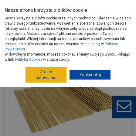
Nasza strona korzysta z plików cookie
Serwis korzysta z plików cookie oraz innych technologii śledzenia w celach
prawidłowego funkcjonowania, wyświetlania spersonalizowanych treści i
reklamy oraz analizy ruchu na witrynie żeby wiedzieć skąd pochodzą nasi
użytkownicy. Możesz zarządzać plikami cookie z poziomu Twojej
Strona główna
Wokół domu
Ogród, hobby
przeglądarki. Więcej informacji na temat warunków przechowywania lub
Uprawa, pielęgnacja roślin
Siatki ochronne
dostępu do plików cookies na naszej witrynie znajduje się w
Polityce
Prywatności
.
Mata bambusowa Bamboocane 2x3 m, naturalny NORTENE
W dowolnym momencie, możesz dokonać zmiany swojego wyboru klikając
w link
Polityka Cookies
w stopce strony.
Zmień
Zaakceptuj
ustawienia