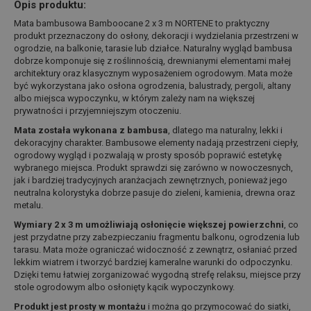
Opis produktu:
Mata bambusowa Bamboocane 2 x 3 m NORTENE to praktyczny
produkt przeznaczony do osłony, dekoracji i wydzielania przestrzeni w
ogrodzie, na balkonie, tarasie lub działce. Naturalny wygląd bambusa
dobrze komponuje się z roślinnością, drewnianymi elementami małej
architektury oraz klasycznym wyposażeniem ogrodowym. Mata może
być wykorzystana jako osłona ogrodzenia, balustrady, pergoli, altany
albo miejsca wypoczynku, w którym zależy nam na większej
prywatności i przyjemniejszym otoczeniu.
Mata została wykonana z bambusa
, dlatego ma naturalny, lekki i
dekoracyjny charakter. Bambusowe elementy nadają przestrzeni ciepły,
ogrodowy wygląd i pozwalają w prosty sposób poprawić estetykę
wybranego miejsca. Produkt sprawdzi się zarówno w nowoczesnych,
jak i bardziej tradycyjnych aranżacjach zewnętrznych, ponieważ jego
neutralna kolorystyka dobrze pasuje do zieleni, kamienia, drewna oraz
metalu.
Wymiary 2 x 3 m umożliwiają osłonięcie większej powierzchni
, co
jest przydatne przy zabezpieczaniu fragmentu balkonu, ogrodzenia lub
tarasu. Mata może ograniczać widoczność z zewnątrz, osłaniać przed
lekkim wiatrem i tworzyć bardziej kameralne warunki do odpoczynku.
Dzięki temu łatwiej zorganizować wygodną strefę relaksu, miejsce przy
stole ogrodowym albo osłonięty kącik wypoczynkowy.
Produkt jest prosty w montażu
i można go przymocować do siatki,