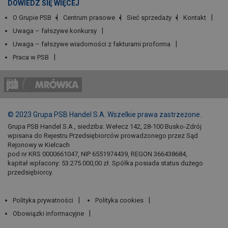
DOWIEDZ SIĘ WIĘCEJ
O Grupie PSB
Centrum prasowe
Sieć sprzedaży
Kontakt
Uwaga – fałszywe konkursy
Uwaga – fałszywe wiadomości z fakturami proforma
Praca w PSB
© 2023 Grupa PSB Handel S.A. Wszelkie prawa zastrzeżone.
Grupa PSB Handel S.A., siedziba: Wełecz 142, 28-100 Busko-Zdrój
wpisana do Rejestru Przedsiębiorców prowadzonego przez Sąd
Rejonowy w Kielcach
pod nr KRS 0000661047, NIP 6551974439, REGON 366438684,
kapitał wpłacony: 53.275.000,00 zł. Spółka posiada status dużego
przedsiębiorcy.
Polityka prywatności
Polityka cookies
Obowiązki informacyjne