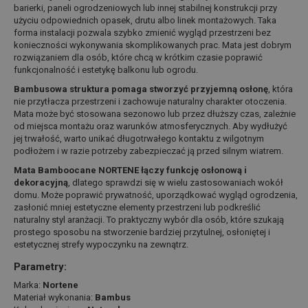
barierki, paneli ogrodzeniowych lub innej stabilnej konstrukcji przy
użyciu odpowiednich opasek, drutu albo linek montażowych. Taka
forma instalacji pozwala szybko zmienić wygląd przestrzeni bez
konieczności wykonywania skomplikowanych prac. Mata jest dobrym
rozwiązaniem dla osób, które chcą w krótkim czasie poprawić
funkcjonalność i estetykę balkonu lub ogrodu.
Bambusowa struktura pomaga stworzyć przyjemną osłonę
, która
nie przytłacza przestrzeni i zachowuje naturalny charakter otoczenia.
Mata może być stosowana sezonowo lub przez dłuższy czas, zależnie
od miejsca montażu oraz warunków atmosferycznych. Aby wydłużyć
jej trwałość, warto unikać długotrwałego kontaktu z wilgotnym
podłożem i w razie potrzeby zabezpieczać ją przed silnym wiatrem.
Mata Bamboocane NORTENE łączy funkcję osłonową i
dekoracyjną
, dlatego sprawdzi się w wielu zastosowaniach wokół
domu. Może poprawić prywatność, uporządkować wygląd ogrodzenia,
zasłonić mniej estetyczne elementy przestrzeni lub podkreślić
naturalny styl aranżacji. To praktyczny wybór dla osób, które szukają
prostego sposobu na stworzenie bardziej przytulnej, osłoniętej i
estetycznej strefy wypoczynku na zewnątrz.
Parametry:
Marka:
Nortene
Materiał wykonania:
Bambus