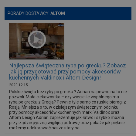
PORADY DOSTAWCY:
ALTOM
Najlepsza świąteczna ryba po grecku? Zobacz
jak ją przygotować przy pomocy akcesoriów
kuchennych Valdinox i Altom Design!
2020-12-15
Polskie święta bez ryby po grecku ? Adrian na pewno na to nie
pozwoli. Mała ciekawostka – czy wiecie ile wspólnego ma
ryba po grecku z Grecją? Pewnie tyle samo co ruskie pierogi z
Rosją. Mniejsza o to, w dzisiejszym świątecznym odcinku
przy pomocy akcesoriów kuchennych marki Valdinox oraz
Altom Design Adrian zaprezentuje jak łatwo i szybko można
przyrządzić pyszną wigilijną potrawę oraz pokaże jak pięknie
możemy udekorować nasze stoły na...