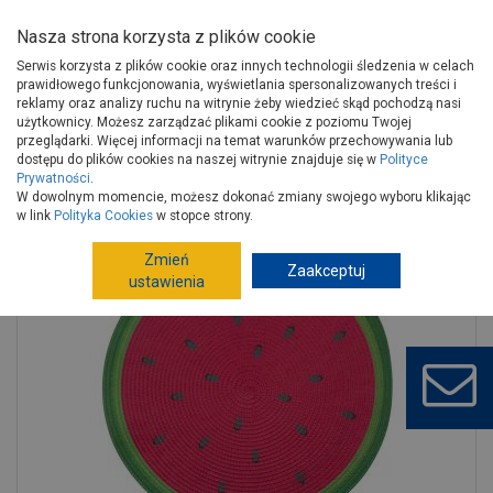
Nasza strona korzysta z plików cookie
Serwis korzysta z plików cookie oraz innych technologii śledzenia w celach
prawidłowego funkcjonowania, wyświetlania spersonalizowanych treści i
reklamy oraz analizy ruchu na witrynie żeby wiedzieć skąd pochodzą nasi
użytkownicy. Możesz zarządzać plikami cookie z poziomu Twojej
Strona główna
Wyposażenie
Dekoracje
przeglądarki. Więcej informacji na temat warunków przechowywania lub
Dekoracja wnętrz
Maty, podkładki na stół
dostępu do plików cookies na naszej witrynie znajduje się w
Polityce
Prywatności
.
Mata słomkowa Tropicana okrągła średnica 38 cm dekoracja arbuz
W dowolnym momencie, możesz dokonać zmiany swojego wyboru klikając
ALTOM
w link
Polityka Cookies
w stopce strony.
Zmień
Zaakceptuj
ustawienia