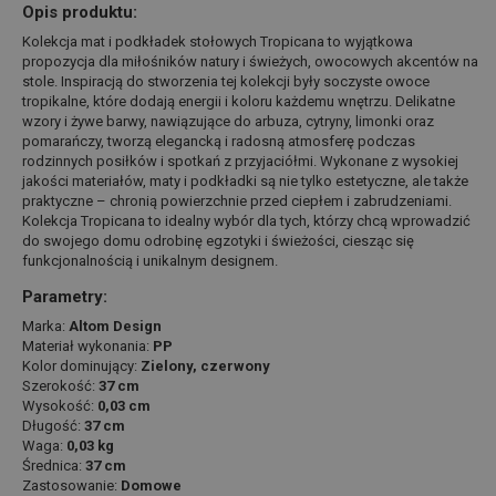
Opis produktu:
Kolekcja mat i podkładek stołowych Tropicana to wyjątkowa
propozycja dla miłośników natury i świeżych, owocowych akcentów na
stole. Inspiracją do stworzenia tej kolekcji były soczyste owoce
tropikalne, które dodają energii i koloru każdemu wnętrzu. Delikatne
wzory i żywe barwy, nawiązujące do arbuza, cytryny, limonki oraz
pomarańczy, tworzą elegancką i radosną atmosferę podczas
rodzinnych posiłków i spotkań z przyjaciółmi. Wykonane z wysokiej
jakości materiałów, maty i podkładki są nie tylko estetyczne, ale także
praktyczne – chronią powierzchnie przed ciepłem i zabrudzeniami.
Kolekcja Tropicana to idealny wybór dla tych, którzy chcą wprowadzić
do swojego domu odrobinę egzotyki i świeżości, ciesząc się
funkcjonalnością i unikalnym designem.
Parametry:
Marka:
Altom Design
Materiał wykonania:
PP
Kolor dominujący:
Zielony, czerwony
Szerokość:
37 cm
Wysokość:
0,03 cm
Długość:
37 cm
Waga:
0,03 kg
Średnica:
37 cm
Zastosowanie:
Domowe