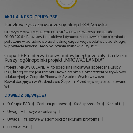
AKTUALNOŚCI GRUPY PSB
Paczków zyskał nowoczesny sklep PSB Mrówka
Uroczyste otwarcie sklepu PSB Mrówka w Paczkowie nastąpiło
01.08.2026 r. Paczków to urokliwe i dynamicznie rozwijające się miasto
położone w południowo-zachodniej części województwa opolskiego,
w powiecie nyskim. Jego położenie stanowi duży atut...
Grupa PSB i liderzy branży budowlanej łączą siły dla dzieci.
Ruszył ogólnopolski projekt „MRÓWKOLANDIA”
Projekt „MRÓWKOLANDIA” to specjalna inicjatywa społeczna Grupy
PSB, której celem jest remont i nowa aranżacja przestrzeni rozrywkowo-
edukacyjnej w Zespole Placówek Szkolno-Wychowawczo-
Rewalidacyjnych w Wodzisławiu Śląskim. Przedsięwzięcie realizowane
we...
DOWIEDZ SIĘ WIĘCEJ
O Grupie PSB
Centrum prasowe
Sieć sprzedaży
Kontakt
Uwaga – fałszywe konkursy
Uwaga – fałszywe wiadomości z fakturami proforma
Praca w PSB