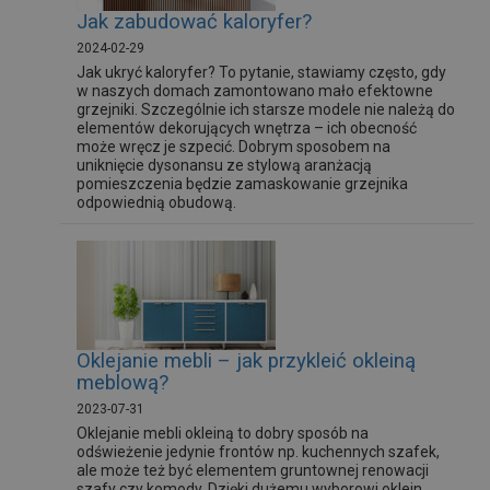
Jak zabudować kaloryfer?
2024-02-29
Jak ukryć kaloryfer? To pytanie, stawiamy często, gdy
w naszych domach zamontowano mało efektowne
grzejniki. Szczególnie ich starsze modele nie należą do
elementów dekorujących wnętrza – ich obecność
może wręcz je szpecić. Dobrym sposobem na
uniknięcie dysonansu ze stylową aranżacją
pomieszczenia będzie zamaskowanie grzejnika
odpowiednią obudową.
Oklejanie mebli – jak przykleić okleiną
meblową?
2023-07-31
Oklejanie mebli okleiną to dobry sposób na
odświeżenie jedynie frontów np. kuchennych szafek,
ale może też być elementem gruntownej renowacji
szafy czy komody. Dzięki dużemu wyborowi oklein