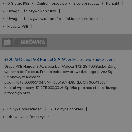
O Grupie PSB
Centrum prasowe
Sieć sprzedaży
Kontakt
Uwaga – fałszywe konkursy
Uwaga – fałszywe wiadomości z fakturami proforma
Praca w PSB
© 2023 Grupa PSB Handel S.A. Wszelkie prawa zastrzeżone.
Grupa PSB Handel S.A., siedziba: Wełecz 142, 28-100 Busko-Zdrój
wpisana do Rejestru Przedsiębiorców prowadzonego przez Sąd
Rejonowy w Kielcach
pod nr KRS 0000661047, NIP 6551974439, REGON 366438684,
kapitał wpłacony: 53.275.000,00 zł. Spółka posiada status dużego
przedsiębiorcy.
Polityka prywatności
Polityka cookies
Obowiązki informacyjne