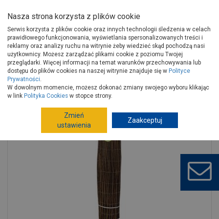
Nasza strona korzysta z plików cookie
Serwis korzysta z plików cookie oraz innych technologii śledzenia w celach
prawidłowego funkcjonowania, wyświetlania spersonalizowanych treści i
reklamy oraz analizy ruchu na witrynie żeby wiedzieć skąd pochodzą nasi
użytkownicy. Możesz zarządzać plikami cookie z poziomu Twojej
Strona główna
Wokół domu
Ogród, hobby
przeglądarki. Więcej informacji na temat warunków przechowywania lub
Uprawa, pielęgnacja roślin
Siatki ochronne
dostępu do plików cookies na naszej witrynie znajduje się w
Polityce
Prywatności
.
Mata Willow Fence 1,5x5 m NORTENE
W dowolnym momencie, możesz dokonać zmiany swojego wyboru klikając
w link
Polityka Cookies
w stopce strony.
Zmień
Zaakceptuj
ustawienia