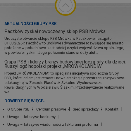
AKTUALNOŚCI GRUPY PSB
Paczków zyskał nowoczesny sklep PSB Mrówka
Uroczyste otwarcie sklepu PSB Mrówka w Paczkowie nastąpiło
01.08.2026 r. Paczków to urokliwe i dynamicznie rozwijające się miasto
położone w południowo-zachodniej części województwa opolskiego,
w powiecie nyskim. Jego położenie stanowi duży atut...
Grupa PSB i liderzy branży budowlanej łączą siły dla dzieci.
Ruszył ogólnopolski projekt „MRÓWKOLANDIA”
Projekt „MRÓWKOLANDIA” to specjalna inicjatywa społeczna Grupy
PSB, której celem jest remont i nowa aranżacja przestrzeni rozrywkowo-
edukacyjnej w Zespole Placówek Szkolno-Wychowawczo-
Rewalidacyjnych w Wodzisławiu Śląskim. Przedsięwzięcie realizowane
we...
DOWIEDZ SIĘ WIĘCEJ
O Grupie PSB
Centrum prasowe
Sieć sprzedaży
Kontakt
Uwaga – fałszywe konkursy
Uwaga – fałszywe wiadomości z fakturami proforma