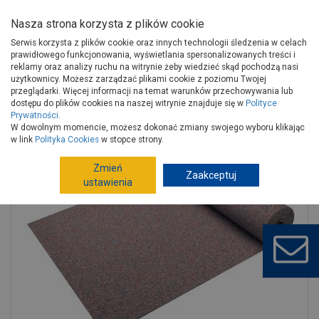
Nasza strona korzysta z plików cookie
Serwis korzysta z plików cookie oraz innych technologii śledzenia w celach
prawidłowego funkcjonowania, wyświetlania spersonalizowanych treści i
reklamy oraz analizy ruchu na witrynie żeby wiedzieć skąd pochodzą nasi
użytkownicy. Możesz zarządzać plikami cookie z poziomu Twojej
Strona główna
Budowa i remont
Chemia budowlana
przeglądarki. Więcej informacji na temat warunków przechowywania lub
Zaprawy budowlane
Jastrychy, podkłady podłogowe
dostępu do plików cookies na naszej witrynie znajduje się w
Polityce
Prywatności
.
Mata wygłuszająco-kompensacyjna TEB 664 SOPRO
W dowolnym momencie, możesz dokonać zmiany swojego wyboru klikając
w link
Polityka Cookies
w stopce strony.
Zmień
Zaakceptuj
ustawienia