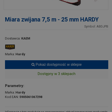
Miara zwijana 7,5 m - 25 mm HARDY
Symbol: ABDJPB
Dostawca:
KAEM
Marka:
Hardy
Pokaż dostępność w sklepie
Dostępny w 3 sklepach
Parametry:
Marka:
Hardy
Kod EAN:
5905061067298
Informacje o tym produkcie są opracowywane i aktualizowane przez producenta