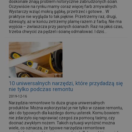
doskonale znają problem notorycznie zabrudzonych ścian.
Oczywiście na rynku mamy coraz więcej farb zmywalnych.
Wystarczy wziąć mokrą gąbkę, przetrzeć i gotowe… W
praktyce nie wygląda to tak pięknie. Przetrzemy raz, drugi,
dziesiąty, aż w końcu zetrzemy plamę razem z farbą. Nie ma
wyjścia – zwłaszcza przy jasnych ścianach. Raz na jakiś czas,
trzeba chwycić za pędzel i ścianę odmalować. I dziś...
10 uniwersalnych narzędzi, które przydadzą się
nie tylko podczas remontu
2019-12-16
Narzędzia remontowe to duża grupa uniwersalnych
produktów. Można wykorzystać je nie tylko w czasie remontu,
ale i do typowych dla każdego domu usterek. Komu bowiem
nie zdarzyło się naprawiać czegoś za pomocą taśmy, czy
docinać zwykłym nożem. Takich sytuacji wyróżnić można
wiele, co oznacza, że typowe narzędzia remontowe