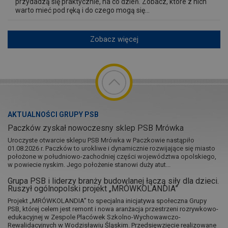
przydadzą się praktycznie, na co dzień. Zobacz, które z nich
warto mieć pod ręką i do czego mogą się...
Zobacz więcej
AKTUALNOŚCI GRUPY PSB
Paczków zyskał nowoczesny sklep PSB Mrówka
Uroczyste otwarcie sklepu PSB Mrówka w Paczkowie nastąpiło
01.08.2026 r. Paczków to urokliwe i dynamicznie rozwijające się miasto
położone w południowo-zachodniej części województwa opolskiego,
w powiecie nyskim. Jego położenie stanowi duży atut...
Grupa PSB i liderzy branży budowlanej łączą siły dla dzieci.
Ruszył ogólnopolski projekt „MRÓWKOLANDIA”
Projekt „MRÓWKOLANDIA” to specjalna inicjatywa społeczna Grupy
PSB, której celem jest remont i nowa aranżacja przestrzeni rozrywkowo-
edukacyjnej w Zespole Placówek Szkolno-Wychowawczo-
Rewalidacyjnych w Wodzisławiu Śląskim. Przedsięwzięcie realizowane