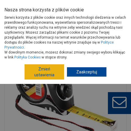
Nasza strona korzysta z plików cookie
Serwis korzysta z plików cookie oraz innych technologii śledzenia w celach
prawidłowego funkcjonowania, wyświetlania spersonalizowanych treści i
reklamy oraz analizy ruchu na witrynie żeby wiedzieć skąd pochodzą nasi
użytkownicy. Możesz zarządzać plikami cookie z poziomu Twojej
Strona główna
Narzędzia
Narzędzia ręczne, warsztat
przeglądarki. Więcej informacji na temat warunków przechowywania lub
Narzędzia pomiarowe
Miarki
dostępu do plików cookies na naszej witrynie znajduje się w
Polityce
Prywatności
.
Miara zwijana 7,5 m - 25 mm HARDY
W dowolnym momencie, możesz dokonać zmiany swojego wyboru klikając
w link
Polityka Cookies
w stopce strony.
Zmień
Zaakceptuj
ustawienia