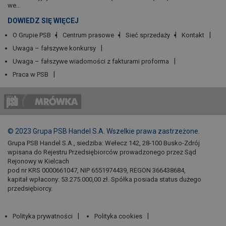
we...
DOWIEDZ SIĘ WIĘCEJ
O Grupie PSB
Centrum prasowe
Sieć sprzedaży
Kontakt
Uwaga – fałszywe konkursy
Uwaga – fałszywe wiadomości z fakturami proforma
Praca w PSB
© 2023 Grupa PSB Handel S.A. Wszelkie prawa zastrzeżone.
Grupa PSB Handel S.A., siedziba: Wełecz 142, 28-100 Busko-Zdrój
wpisana do Rejestru Przedsiębiorców prowadzonego przez Sąd
Rejonowy w Kielcach
pod nr KRS 0000661047, NIP 6551974439, REGON 366438684,
kapitał wpłacony: 53.275.000,00 zł. Spółka posiada status dużego
przedsiębiorcy.
Polityka prywatności
Polityka cookies