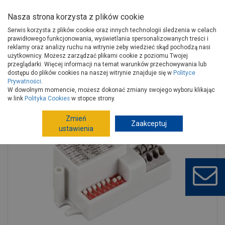
Nasza strona korzysta z plików cookie
Serwis korzysta z plików cookie oraz innych technologii śledzenia w celach
prawidłowego funkcjonowania, wyświetlania spersonalizowanych treści i
reklamy oraz analizy ruchu na witrynie żeby wiedzieć skąd pochodzą nasi
użytkownicy. Możesz zarządzać plikami cookie z poziomu Twojej
Strona główna
Instalacje
Artykuły elektryczne
przeglądarki. Więcej informacji na temat warunków przechowywania lub
Alarmy, czujniki
Systemy alarmowe, czujniki, kamery
dostępu do plików cookies na naszej witrynie znajduje się w
Polityce
Prywatności
.
Mikrofalowy czujnik ruchu Neo Mvs Dip kolor biały max 400 W STRUHM
W dowolnym momencie, możesz dokonać zmiany swojego wyboru klikając
w link
Polityka Cookies
w stopce strony.
Zmień
Zaakceptuj
ustawienia