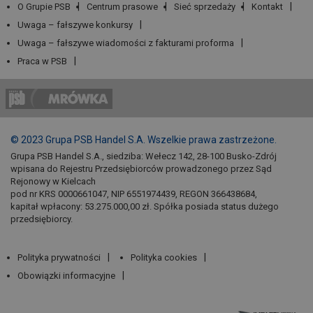
O Grupie PSB
Centrum prasowe
Sieć sprzedaży
Kontakt
Uwaga – fałszywe konkursy
Uwaga – fałszywe wiadomości z fakturami proforma
Praca w PSB
© 2023 Grupa PSB Handel S.A. Wszelkie prawa zastrzeżone.
Grupa PSB Handel S.A., siedziba: Wełecz 142, 28-100 Busko-Zdrój
wpisana do Rejestru Przedsiębiorców prowadzonego przez Sąd
Rejonowy w Kielcach
pod nr KRS 0000661047, NIP 6551974439, REGON 366438684,
kapitał wpłacony: 53.275.000,00 zł. Spółka posiada status dużego
przedsiębiorcy.
Polityka prywatności
Polityka cookies
Obowiązki informacyjne