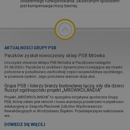
codziennego funkcjonowania. Skutecznym sposobem
jest kompensacja mocy biernej.
AKTUALNOŚCI GRUPY PSB
Paczków zyskał nowoczesny sklep PSB Mrówka
Uroczyste otwarcie sklepu PSB Mrówka w Paczkowie nastąpiło
01.08.2026 r. Paczków to urokliwe i dynamicznie rozwijające się miasto
położone w południowo-zachodniej części województwa opolskiego,
w powiecie nyskim. Jego położenie stanowi duży atut...
Grupa PSB i liderzy branży budowlanej łączą siły dla dzieci.
Ruszył ogólnopolski projekt „MRÓWKOLANDIA”
Projekt „MRÓWKOLANDIA” to specjalna inicjatywa społeczna Grupy
PSB, której celem jest remont i nowa aranżacja przestrzeni rozrywkowo-
edukacyjnej w Zespole Placówek Szkolno-Wychowawczo-
Rewalidacyjnych w Wodzisławiu Śląskim. Przedsięwzięcie realizowane
we...
DOWIEDZ SIĘ WIĘCEJ