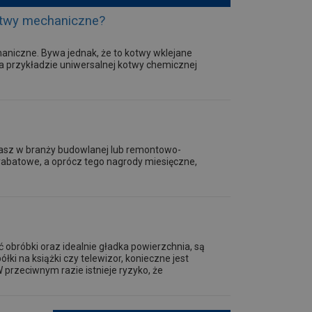
kotwy mechaniczne?
iczne. Bywa jednak, że to kotwy wklejane
na przykładzie uniwersalnej kotwy chemicznej
ałasz w branży budowlanej lub remontowo-
abatowe, a oprócz tego nagrody miesięczne,
ć obróbki oraz idealnie gładka powierzchnia, są
łki na książki czy telewizor, konieczne jest
przeciwnym razie istnieje ryzyko, że