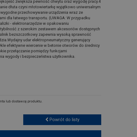
ękojeść zwiększa pewność chwytu oraz wygodę pracy.4
wanie dłuta czyni młotowiertarkę wyjątkowo uniwersalnym
i wygodne przechowywanie urządzenia wraz ze
kami dla łatwego transportu. (UWAGA: W przypadku
lizki - elektronarzędzie w opakowaniu
tybilność z szerokim zestawem akcesoriów dostępnych
y silnik bezszczotkowy zapewnia wysoką sprawność
dzia.Wydajny udar elektropneumatyczny generujący
ykle efektywne wiercenie w betonie otworów do średnicy
bkie przełączanie pomiędzy funkcjami
nia wygody i bezpieczeństwa użytkownika.
nta lub dostawcę produktu.
Powrót do listy