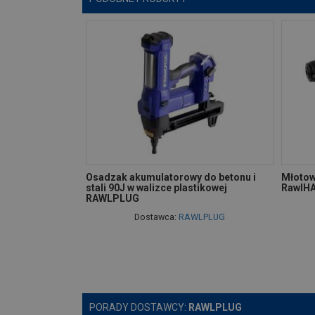
Osadzak akumulatorowy do betonu i
Młotow
stali 90J w walizce plastikowej
RawlH
RAWLPLUG
Dostawca:
RAWLPLUG
PORADY DOSTAWCY:
RAWLPLUG