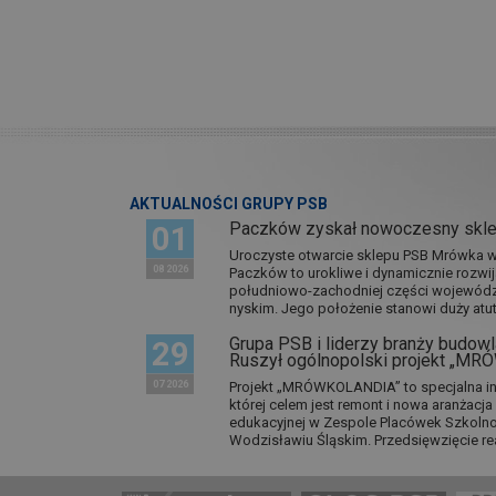
AKTUALNOŚCI GRUPY PSB
Paczków zyskał nowoczesny skl
01
Uroczyste otwarcie sklepu PSB Mrówka w 
08 2026
Paczków to urokliwe i dynamicznie rozwi
południowo-zachodniej części wojewódz
nyskim. Jego położenie stanowi duży atut.
Grupa PSB i liderzy branży budowla
29
Ruszył ogólnopolski projekt „M
07 2026
Projekt „MRÓWKOLANDIA” to specjalna in
której celem jest remont i nowa aranżacj
edukacyjnej w Zespole Placówek Szkol
Wodzisławiu Śląskim. Przedsięwzięcie re