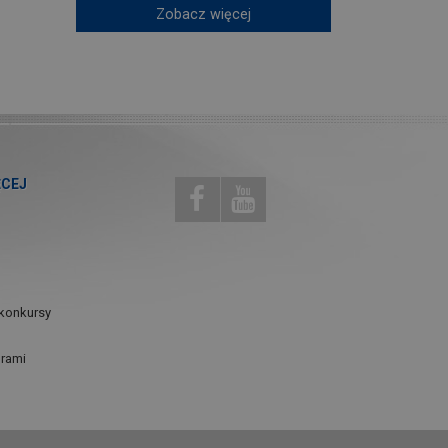
Zobacz więcej
ĘCEJ
konkursy
urami