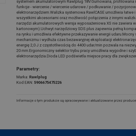
systemem akumulatorowym Rawlplug 18V.Gumowana, profilowana r
funkcje - wiercenie / wiercenie udarowe / podkuwanie / pozycjono
elektronarzędziem.Walizka systemowa RawlCASE umożliwia łatwe 
wszystkimi akcesoriami oraz możliwość połączenia z innymi waliz
narzędzi akumulatorowych wersja wyposażeniowa XS nie zawiera wa
kartonowym).Uchwyt narzędziowy SDS plus zapewnia pełną kompa
na rynku i umożliwia efektywne przekazywanie energii udaru.Mocn
mechanizmu i wydłuża czas bezawaryjnej eksploatacji elektronarzę
energię 2,0 J z częstotliwością do 4400 udar/min pozwala na niezw
20 mm.Ergonomiczny selektor trybu pracy umożliwia wygodne i szy
elektronarzędzia.Dioda LED podświetla miejsce pracy dla zwiększe
Parametry:
Marka:
Rawlplug
Kod EAN:
5906675475226
Informacje o tym produkcie są opracowywane i aktualizowane przez produce