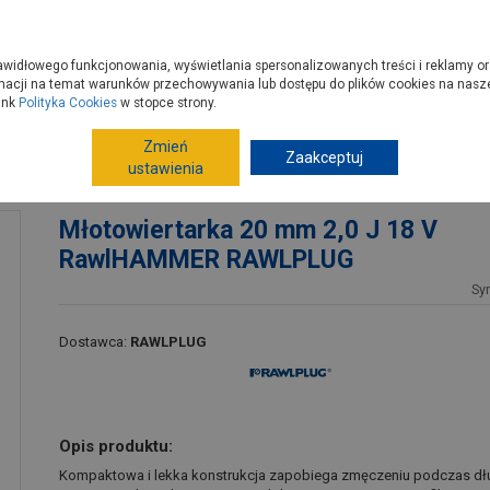
zyć do PSB?
Budowa domu - krok po kroku
Dla Fachowców
Dom N
rawidłowego funkcjonowania, wyświetlania spersonalizowanych treści i reklamy or
e kupisz
Porady
macji na temat warunków przechowywania lub dostępu do plików cookies na naszej
ink
Polityka Cookies
w stopce strony.
Zmień
Elektronarzędzia, osprzęt
Wiertarki, młoty, wkrętarki
Zaakceptuj
ustawienia
HAMMER RAWLPLUG
Młotowiertarka 20 mm 2,0 J 18 V
RawlHAMMER RAWLPLUG
Sy
Dostawca:
RAWLPLUG
Opis produktu:
Kompaktowa i lekka konstrukcja zapobiega zmęczeniu podczas dług