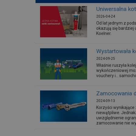
Uniwersalna ko
2026-04-24
Od lat jednym z po
okazują się bardziej
Koelner.
Wystartowała k
2024-09-25
Właśnie ruszyła kol
wykończeniowej moż
vouchery i... samoch
Zamocowania do
2024-09-13
Korzyści wynikające 
niewątpliwe. Jednakż
uwzględnienie ogran
zamocowanie nie wyt