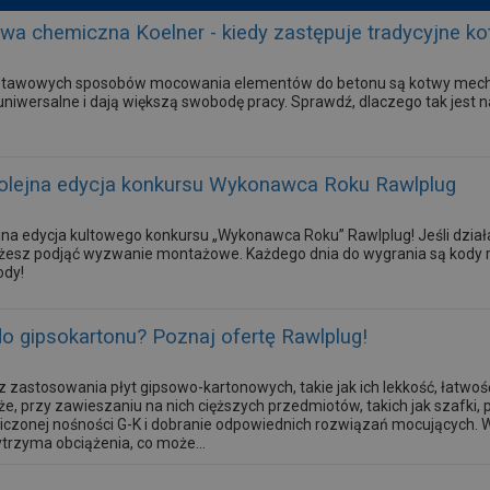
twa chemiczna Koelner - kiedy zastępuje tradycyjne 
dstawowych sposobów mocowania elementów do betonu są kotwy mechan
 uniwersalne i dają większą swobodę pracy. Sprawdź, dlaczego tak jest 
olejna edycja konkursu Wykonawca Roku Rawlplug
ejna edycja kultowego konkursu „Wykonawca Roku” Rawlplug! Jeśli dzi
esz podjąć wyzwanie montażowe. Każdego dnia do wygrania są kody r
ody!
 gipsokartonu? Poznaj ofertę Rawlplug!
z zastosowania płyt gipsowo-kartonowych, takie jak ich lekkość, łatwoś
e, przy zawieszaniu na nich cięższych przedmiotów, takich jak szafki, pó
iczonej nośności G-K i dobranie odpowiednich rozwiązań mocujących. W 
rzyma obciążenia, co może...