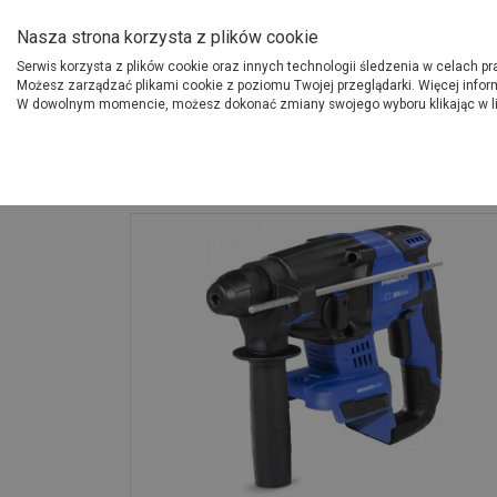
O Grupie PSB
Dostawcy
Jak dołąc
Nasza strona korzysta z plików cookie
Serwis korzysta z plików cookie oraz innych technologii śledzenia w celach p
Gdzi
Produkty
Możesz zarządzać plikami cookie z poziomu Twojej przeglądarki. Więcej infor
W dowolnym momencie, możesz dokonać zmiany swojego wyboru klikając w l
Strona główna
Narzędzia
Młotowiertarka 20 mm 2,0 J 18 V Rawl