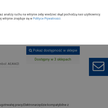
owoczesny
Wybierz sklep
az analizy ruchu na witrynie żeby wiedzieć skąd pochodzą nasi użytkownicy.
 witrynie znajduje się w
Polityce Prywatności
.
Młotowiertarki, młoty udarowe
Pokaż dostępność w sklepie
Dostępny w 3 sklepach
mbol: AEAMZI
otrwałej pracy.Elektronarzędzie kompatybilne z