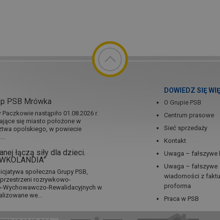
DOWIEDZ SIĘ WI
ep PSB Mrówka
O Grupie PSB
Paczkowie nastąpiło 01.08.2026 r.
Centrum prasowe
jające się miasto położone w
Sieć sprzedaży
twa opolskiego, w powiecie
..
Kontakt
nej łączą siły dla dzieci.
Uwaga – fałszywe 
RÓWKOLANDIA”
Uwaga – fałszywe
icjatywa społeczna Grupy PSB,
wiadomości z fakt
a przestrzeni rozrywkowo-
proforma
no-Wychowawczo-Rewalidacyjnych w
alizowane we...
Praca w PSB