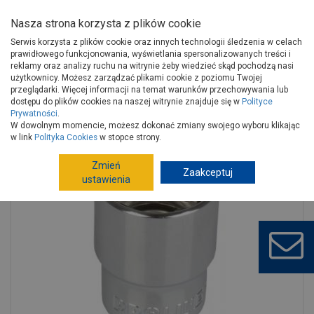
Nasza strona korzysta z plików cookie
Serwis korzysta z plików cookie oraz innych technologii śledzenia w celach
prawidłowego funkcjonowania, wyświetlania spersonalizowanych treści i
reklamy oraz analizy ruchu na witrynie żeby wiedzieć skąd pochodzą nasi
użytkownicy. Możesz zarządzać plikami cookie z poziomu Twojej
Strona główna
Narzędzia
Narzędzia ręczne, warsztat
przeglądarki. Więcej informacji na temat warunków przechowywania lub
Klucze, zestawy narzędziowe
Klucze nasadowe
dostępu do plików cookies na naszej witrynie znajduje się w
Polityce
Prywatności
.
Nasadka Spline CRV 1/2 M11 z zawieszką PROLINE
W dowolnym momencie, możesz dokonać zmiany swojego wyboru klikając
w link
Polityka Cookies
w stopce strony.
Zmień
Zaakceptuj
ustawienia