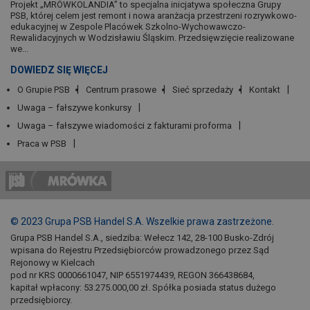
Projekt „MRÓWKOLANDIA” to specjalna inicjatywa społeczna Grupy
PSB, której celem jest remont i nowa aranżacja przestrzeni rozrywkowo-
edukacyjnej w Zespole Placówek Szkolno-Wychowawczo-
Rewalidacyjnych w Wodzisławiu Śląskim. Przedsięwzięcie realizowane
we...
DOWIEDZ SIĘ WIĘCEJ
O Grupie PSB
Centrum prasowe
Sieć sprzedaży
Kontakt
Uwaga – fałszywe konkursy
Uwaga – fałszywe wiadomości z fakturami proforma
Praca w PSB
© 2023 Grupa PSB Handel S.A. Wszelkie prawa zastrzeżone.
Grupa PSB Handel S.A., siedziba: Wełecz 142, 28-100 Busko-Zdrój
wpisana do Rejestru Przedsiębiorców prowadzonego przez Sąd
Rejonowy w Kielcach
pod nr KRS 0000661047, NIP 6551974439, REGON 366438684,
kapitał wpłacony: 53.275.000,00 zł. Spółka posiada status dużego
przedsiębiorcy.