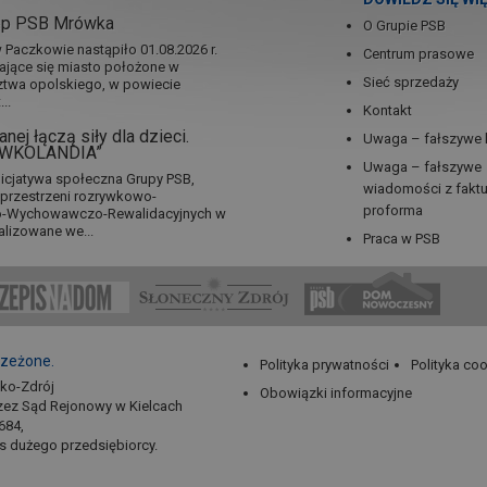
ep PSB Mrówka
O Grupie PSB
Paczkowie nastąpiło 01.08.2026 r.
Centrum prasowe
jające się miasto położone w
Sieć sprzedaży
twa opolskiego, w powiecie
..
Kontakt
nej łączą siły dla dzieci.
Uwaga – fałszywe 
RÓWKOLANDIA”
Uwaga – fałszywe
icjatywa społeczna Grupy PSB,
wiadomości z fakt
a przestrzeni rozrywkowo-
proforma
no-Wychowawczo-Rewalidacyjnych w
alizowane we...
Praca w PSB
rzeżone.
Polityka prywatności
Polityka co
sko-Zdrój
Obowiązki informacyjne
zez Sąd Rejonowy w Kielcach
684,
us dużego przedsiębiorcy.