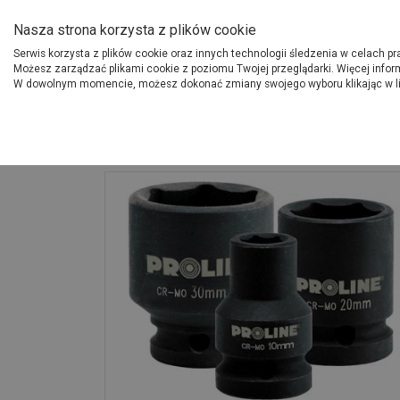
O Grupie PSB
Dostawcy
Jak dołąc
Nasza strona korzysta z plików cookie
Serwis korzysta z plików cookie oraz innych technologii śledzenia w celach p
Gdzi
Produkty
Możesz zarządzać plikami cookie z poziomu Twojej przeglądarki. Więcej infor
W dowolnym momencie, możesz dokonać zmiany swojego wyboru klikając w l
Strona główna
Narzędzia
Nasadka udarowa 6-kątna Cr-Mo 1/2 cala