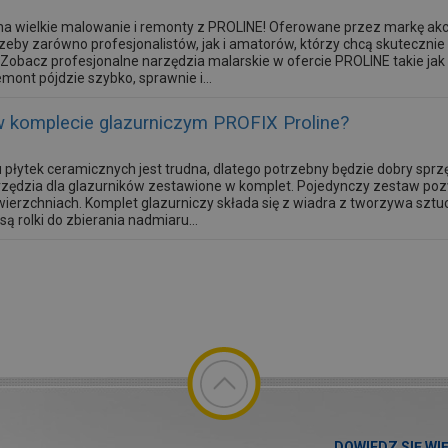
na wielkie malowanie i remonty z PROLINE! Oferowane przez markę akc
zeby zarówno profesjonalistów, jak i amatorów, którzy chcą skutecznie
obacz profesjonalne narzędzia malarskie w ofercie PROLINE takie jak 
mont pójdzie szybko, sprawnie i...
w komplecie glazurniczym PROFIX Proline?
 płytek ceramicznych jest trudna, dlatego potrzebny będzie dobry sprzę
arzędzia dla glazurników zestawione w komplet. Pojedynczy zestaw p
ierzchniach. Komplet glazurniczy składa się z wiadra z tworzywa sztu
 rolki do zbierania nadmiaru...
DOWIEDZ SIĘ WI