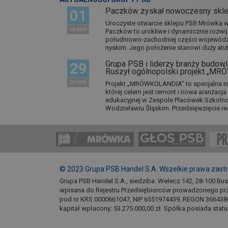
Paczków zyskał nowoczesny skl
01
Uroczyste otwarcie sklepu PSB Mrówka w 
08 2026
Paczków to urokliwe i dynamicznie rozwi
południowo-zachodniej części wojewódz
nyskim. Jego położenie stanowi duży atut.
Grupa PSB i liderzy branży budowla
29
Ruszył ogólnopolski projekt „M
07 2026
Projekt „MRÓWKOLANDIA” to specjalna in
której celem jest remont i nowa aranżacj
edukacyjnej w Zespole Placówek Szkol
Wodzisławiu Śląskim. Przedsięwzięcie re
© 2023 Grupa PSB Handel S.A. Wszelkie prawa zast
Grupa PSB Handel S.A., siedziba: Wełecz 142, 28-100 Bu
wpisana do Rejestru Przedsiębiorców prowadzonego pr
pod nr KRS 0000661047, NIP 6551974439, REGON 366438
kapitał wpłacony: 53.275.000,00 zł. Spółka posiada stat