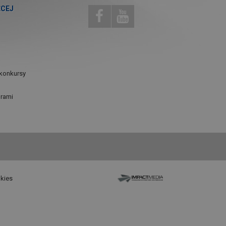
ĘCEJ
konkursy
urami
okies