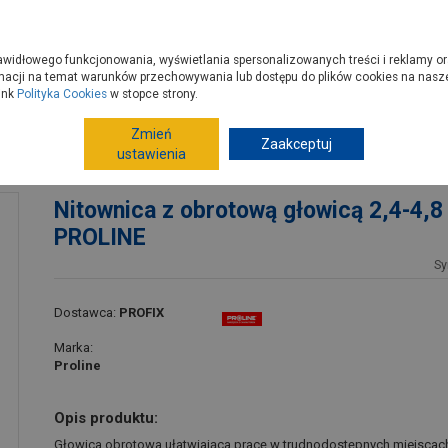
zyć do PSB?
Budowa domu - krok po kroku
Dla Fachowców
Dom N
rawidłowego funkcjonowania, wyświetlania spersonalizowanych treści i reklamy or
e kupisz
Porady
macji na temat warunków przechowywania lub dostępu do plików cookies na naszej
ink
Polityka Cookies
w stopce strony.
Zmień
Narzędzia ręczne, warsztat
Zaakceptuj
Zszywacze, nitownice
ustawienia
 PROLINE
Nitownica z obrotową głowicą 2,4-4,
PROLINE
Sy
Dostawca:
PROFIX
Marka:
Proline
Opis produktu:
Głowica obrotowa ułatwiająca pracę w trudnodostępnych miejscach