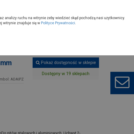
owoczesny
Wybierz sklep
az analizy ruchu na witrynie żeby wiedzieć skąd pochodzą nasi użytkownicy.
 witrynie znajduje się w
Polityce Prywatności
.
Nitownice
8 mm
Pokaż dostępność w sklepie
Dostępny w 19 sklepach
mbol: ADAIPZ
Do nitów stalowych i aluminiowych. Uchwyt 2-