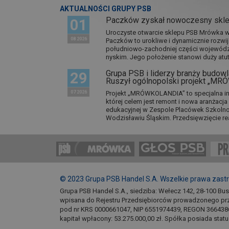
AKTUALNOŚCI GRUPY PSB
Paczków zyskał nowoczesny skl
01
Uroczyste otwarcie sklepu PSB Mrówka w 
08 2026
Paczków to urokliwe i dynamicznie rozwi
południowo-zachodniej części wojewódz
nyskim. Jego położenie stanowi duży atut.
Grupa PSB i liderzy branży budowla
29
Ruszył ogólnopolski projekt „M
07 2026
Projekt „MRÓWKOLANDIA” to specjalna in
której celem jest remont i nowa aranżacj
edukacyjnej w Zespole Placówek Szkol
Wodzisławiu Śląskim. Przedsięwzięcie re
© 2023 Grupa PSB Handel S.A. Wszelkie prawa zast
Grupa PSB Handel S.A., siedziba: Wełecz 142, 28-100 Bu
wpisana do Rejestru Przedsiębiorców prowadzonego pr
pod nr KRS 0000661047, NIP 6551974439, REGON 366438
kapitał wpłacony: 53.275.000,00 zł. Spółka posiada stat