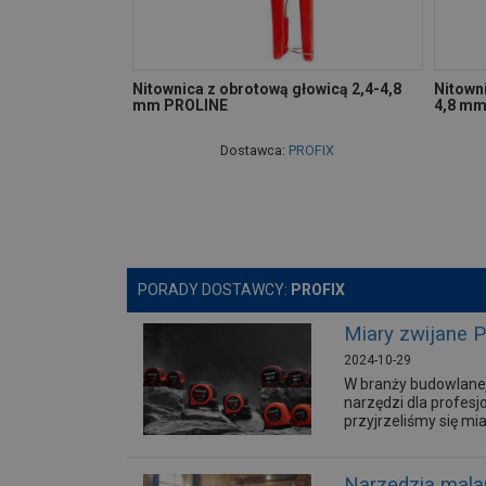
Nitownica z obrotową głowicą 2,4-4,8
Nitowni
mm PROLINE
4,8 mm
Dostawca:
PROFIX
PORADY DOSTAWCY:
PROFIX
Miary zwijane 
2024-10-29
W branży budowlanej
narzędzi dla profesj
przyjrzeliśmy się mi
Narzędzia malar