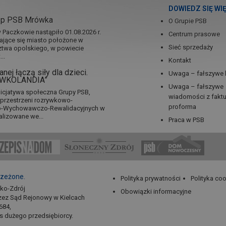
DOWIEDZ SIĘ WI
ep PSB Mrówka
O Grupie PSB
Paczkowie nastąpiło 01.08.2026 r.
Centrum prasowe
jające się miasto położone w
Sieć sprzedaży
twa opolskiego, w powiecie
..
Kontakt
nej łączą siły dla dzieci.
Uwaga – fałszywe 
RÓWKOLANDIA”
Uwaga – fałszywe
icjatywa społeczna Grupy PSB,
wiadomości z fakt
a przestrzeni rozrywkowo-
proforma
no-Wychowawczo-Rewalidacyjnych w
alizowane we...
Praca w PSB
rzeżone.
Polityka prywatności
Polityka co
sko-Zdrój
Obowiązki informacyjne
zez Sąd Rejonowy w Kielcach
684,
us dużego przedsiębiorcy.