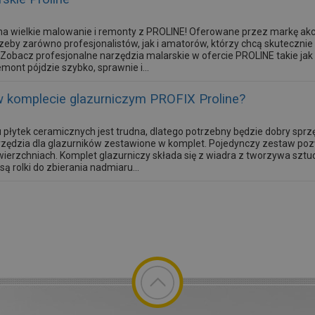
na wielkie malowanie i remonty z PROLINE! Oferowane przez markę akc
zeby zarówno profesjonalistów, jak i amatorów, którzy chcą skutecznie
obacz profesjonalne narzędzia malarskie w ofercie PROLINE takie jak 
mont pójdzie szybko, sprawnie i...
w komplecie glazurniczym PROFIX Proline?
 płytek ceramicznych jest trudna, dlatego potrzebny będzie dobry sprzę
arzędzia dla glazurników zestawione w komplet. Pojedynczy zestaw p
ierzchniach. Komplet glazurniczy składa się z wiadra z tworzywa sztu
 rolki do zbierania nadmiaru...