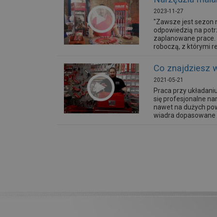
2023-11-27
"Zawsze jest sezon 
odpowiedzią na potr
zaplanowane prace. Z
roboczą, z którymi re
Co znajdziesz 
2021-05-21
Praca przy układaniu
się profesjonalne n
nawet na dużych pow
wiadra dopasowane są