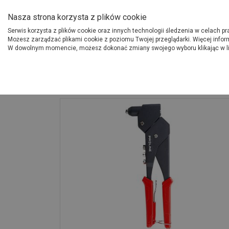
O Grupie PSB
Dostawcy
Jak dołąc
Nasza strona korzysta z plików cookie
Serwis korzysta z plików cookie oraz innych technologii śledzenia w celach p
Gdzi
Produkty
Możesz zarządzać plikami cookie z poziomu Twojej przeglądarki. Więcej infor
W dowolnym momencie, możesz dokonać zmiany swojego wyboru klikając w l
Strona główna
Narzędzia
Nitownica z obrotową głowicą 2,4-4,8 mm