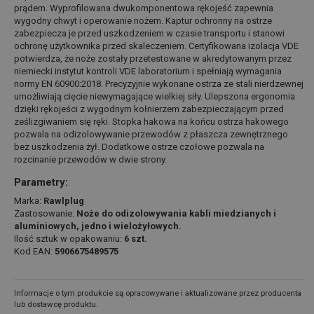
prądem. Wyprofilowana dwukomponentowa rękojeść zapewnia
wygodny chwyt i operowanie nożem. Kaptur ochronny na ostrze
zabezpiecza je przed uszkodzeniem w czasie transportu i stanowi
ochronę użytkownika przed skaleczeniem. Certyfikowana izolacja VDE
potwierdza, że noże zostały przetestowane w akredytowanym przez
niemiecki instytut kontroli VDE laboratorium i spełniają wymagania
normy EN 60900:2018. Precyzyjnie wykonane ostrza ze stali nierdzewnej
umożliwiają cięcie niewymagające wielkiej siły. Ulepszona ergonomia
dzięki rękojeści z wygodnym kołnierzem zabezpieczającym przed
ześlizgiwaniem się ręki. Stopka hakowa na końcu ostrza hakowego
pozwala na odizolowywanie przewodów z płaszcza zewnętrznego
bez uszkodzenia żył. Dodatkowe ostrze czołowe pozwala na
rozcinanie przewodów w dwie strony.
Parametry:
Marka:
Rawlplug
Zastosowanie:
Noże do odizolowywania kabli miedzianych i
aluminiowych, jedno i wielożyłowych.
Ilość sztuk w opakowaniu:
6 szt.
Kod EAN:
5906675489575
Informacje o tym produkcie są opracowywane i aktualizowane przez producenta
lub dostawcę produktu.