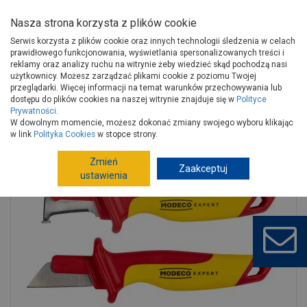
Nasza strona korzysta z plików cookie
Serwis korzysta z plików cookie oraz innych technologii śledzenia w celach
prawidłowego funkcjonowania, wyświetlania spersonalizowanych treści i
reklamy oraz analizy ruchu na witrynie żeby wiedzieć skąd pochodzą nasi
użytkownicy. Możesz zarządzać plikami cookie z poziomu Twojej
Strona główna
Narzędzia
Narzędzia ręczne, warsztat
przeglądarki. Więcej informacji na temat warunków przechowywania lub
Noże
Noże, ostrza wymienne
dostępu do plików cookies na naszej witrynie znajduje się w
Polityce
Prywatności
.
Nóż izolowany dla elektryka ostrze hakowe ze stopką 180 mm VDE
W dowolnym momencie, możesz dokonać zmiany swojego wyboru klikając
MODECO
w link
Polityka Cookies
w stopce strony.
Zmień
Zaakceptuj
ustawienia