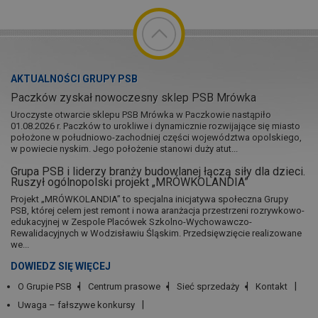
AKTUALNOŚCI GRUPY PSB
Paczków zyskał nowoczesny sklep PSB Mrówka
Uroczyste otwarcie sklepu PSB Mrówka w Paczkowie nastąpiło
01.08.2026 r. Paczków to urokliwe i dynamicznie rozwijające się miasto
położone w południowo-zachodniej części województwa opolskiego,
w powiecie nyskim. Jego położenie stanowi duży atut...
Grupa PSB i liderzy branży budowlanej łączą siły dla dzieci.
Ruszył ogólnopolski projekt „MRÓWKOLANDIA”
Projekt „MRÓWKOLANDIA” to specjalna inicjatywa społeczna Grupy
PSB, której celem jest remont i nowa aranżacja przestrzeni rozrywkowo-
edukacyjnej w Zespole Placówek Szkolno-Wychowawczo-
Rewalidacyjnych w Wodzisławiu Śląskim. Przedsięwzięcie realizowane
we...
DOWIEDZ SIĘ WIĘCEJ
O Grupie PSB
Centrum prasowe
Sieć sprzedaży
Kontakt
Uwaga – fałszywe konkursy