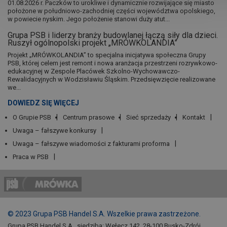
01.08.2026 r. Paczków to urokliwe i dynamicznie rozwijające się miasto
położone w południowo-zachodniej części województwa opolskiego,
w powiecie nyskim. Jego położenie stanowi duży atut...
Grupa PSB i liderzy branży budowlanej łączą siły dla dzieci.
Ruszył ogólnopolski projekt „MRÓWKOLANDIA”
Projekt „MRÓWKOLANDIA” to specjalna inicjatywa społeczna Grupy
PSB, której celem jest remont i nowa aranżacja przestrzeni rozrywkowo-
edukacyjnej w Zespole Placówek Szkolno-Wychowawczo-
Rewalidacyjnych w Wodzisławiu Śląskim. Przedsięwzięcie realizowane
we...
DOWIEDZ SIĘ WIĘCEJ
O Grupie PSB
Centrum prasowe
Sieć sprzedaży
Kontakt
Uwaga – fałszywe konkursy
Uwaga – fałszywe wiadomości z fakturami proforma
Praca w PSB
© 2023 Grupa PSB Handel S.A. Wszelkie prawa zastrzeżone.
Grupa PSB Handel S.A., siedziba: Wełecz 142, 28-100 Busko-Zdrój