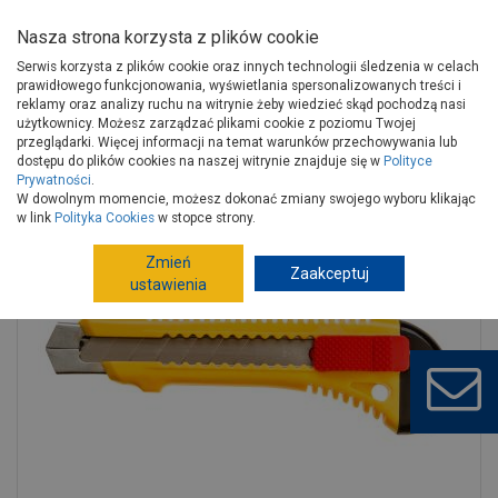
Nasza strona korzysta z plików cookie
Serwis korzysta z plików cookie oraz innych technologii śledzenia w celach
prawidłowego funkcjonowania, wyświetlania spersonalizowanych treści i
reklamy oraz analizy ruchu na witrynie żeby wiedzieć skąd pochodzą nasi
użytkownicy. Możesz zarządzać plikami cookie z poziomu Twojej
Strona główna
Narzędzia
Narzędzia ręczne, warsztat
przeglądarki. Więcej informacji na temat warunków przechowywania lub
Noże
Noże, ostrza wymienne
dostępu do plików cookies na naszej witrynie znajduje się w
Polityce
Prywatności
.
Nóż z ostrzem łamanym 18 mm TOPEX
W dowolnym momencie, możesz dokonać zmiany swojego wyboru klikając
w link
Polityka Cookies
w stopce strony.
Zmień
Zaakceptuj
ustawienia