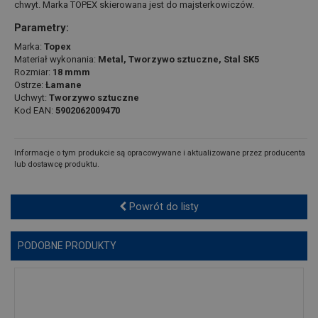
chwyt. Marka TOPEX skierowana jest do majsterkowiczów.
Parametry:
Marka:
Topex
Materiał wykonania:
Metal, Tworzywo sztuczne, Stal SK5
Rozmiar:
18 mmm
Ostrze:
Łamane
Uchwyt:
Tworzywo sztuczne
Kod EAN:
5902062009470
Informacje o tym produkcie są opracowywane i aktualizowane przez producenta
lub dostawcę produktu.
Powrót do listy
PODOBNE PRODUKTY