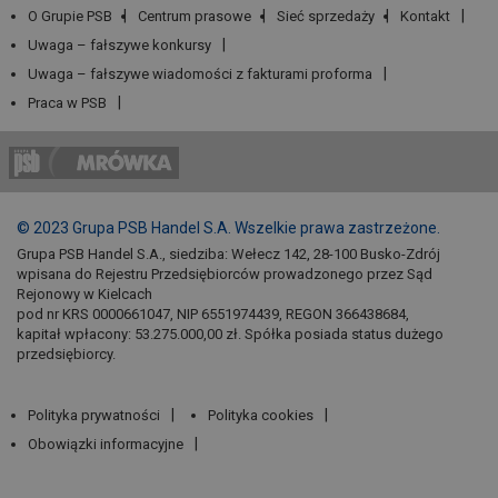
O Grupie PSB
Centrum prasowe
Sieć sprzedaży
Kontakt
Uwaga – fałszywe konkursy
Uwaga – fałszywe wiadomości z fakturami proforma
Praca w PSB
© 2023 Grupa PSB Handel S.A. Wszelkie prawa zastrzeżone.
Grupa PSB Handel S.A., siedziba: Wełecz 142, 28-100 Busko-Zdrój
wpisana do Rejestru Przedsiębiorców prowadzonego przez Sąd
Rejonowy w Kielcach
pod nr KRS 0000661047, NIP 6551974439, REGON 366438684,
kapitał wpłacony: 53.275.000,00 zł. Spółka posiada status dużego
przedsiębiorcy.
Polityka prywatności
Polityka cookies
Obowiązki informacyjne