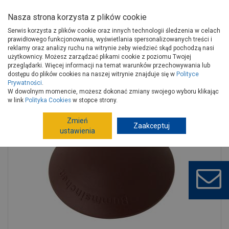
Nasza strona korzysta z plików cookie
Serwis korzysta z plików cookie oraz innych technologii śledzenia w celach
prawidłowego funkcjonowania, wyświetlania spersonalizowanych treści i
reklamy oraz analizy ruchu na witrynie żeby wiedzieć skąd pochodzą nasi
użytkownicy. Możesz zarządzać plikami cookie z poziomu Twojej
Strona główna
Wykończenie
Drzwi
przeglądarki. Więcej informacji na temat warunków przechowywania lub
Akcesoria do drzwi
Odbojniki
dostępu do plików cookies na naszej witrynie znajduje się w
Polityce
Prywatności
.
Odbojnik HRC brązowy DOMINO
W dowolnym momencie, możesz dokonać zmiany swojego wyboru klikając
w link
Polityka Cookies
w stopce strony.
Zmień
Zaakceptuj
ustawienia