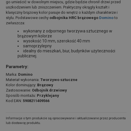
go umieścić w dowolnym miejscu, gdzie będzie chronił drzwi przed
uszkodzeniem lub zniszczeniem. Praktyczny okrągły kształt i
klasyczny brązowy kolor pasuje do wnętrz o każdym charakterze i
stylu. Podstawowe cechy
odbojnika HRC brązowego
Domino
to
zwłaszcza:
wykonany z odpornego tworzywa sztucznego w
brązowym kolorze
wysokość 10 mm, szerokość 40 mm
samoprzylepny
idealny do mieszkań, biur, budynków użyteczności
publicznej.
Parametry:
Marka:
Domino
Materiał wykonania:
Tworzywo sztuczne
Kolor dominujący:
Brązowy
Zastosowanie:
Odbojnik drzwiowy
Sposób montażu:
Przyklejany
Kod EAN:
5908211409566
Informacje o tym produkcie są opracowywane i aktualizowane przez producenta
lub dostawcę produktu.