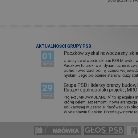
podłączenie w
AKTUALNOŚCI GRUPY PSB
Paczków zyskał nowoczesny skl
01
Uroczyste otwarcie sklepu PSB Mrówka w 
08 2026
Paczków to urokliwe i dynamicznie rozwi
południowo-zachodniej części wojewódz
nyskim. Jego położenie stanowi duży atut.
Grupa PSB i liderzy branży budowla
29
Ruszył ogólnopolski projekt „M
07 2026
Projekt „MRÓWKOLANDIA” to specjalna in
której celem jest remont i nowa aranżacj
edukacyjnej w Zespole Placówek Szkol
Wodzisławiu Śląskim. Przedsięwzięcie re