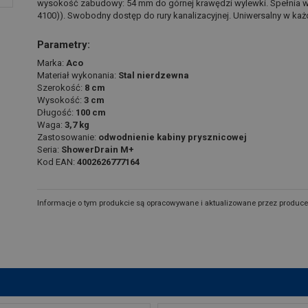
wysokość zabudowy: 54 mm do górnej krawędzi wylewki. Spełnia wszy
4100)). Swobodny dostęp do rury kanalizacyjnej. Uniwersalny w każ
Parametry:
Marka:
Aco
Materiał wykonania:
Stal nierdzewna
Szerokość:
8 cm
Wysokość:
3 cm
Długość:
100 cm
Waga:
3,7 kg
Zastosowanie:
odwodnienie kabiny prysznicowej
Seria:
ShowerDrain M+
Kod EAN:
4002626777164
Informacje o tym produkcie są opracowywane i aktualizowane przez produce