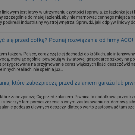
liniowym jest łatwy w utrzymaniu czystości i sprawia, że łazienka jest
ny szczególnie do małej łazienki, aby nie marnować cennego miejsca na
 podkreśli industrialny wystrój wnętrza. Sprawdź, jaki odpływ liniowy d
ć się przed cofką? Poznaj rozwiązania od firmy ACO!
tym także w Polsce, coraz częściej dochodzi do krótkich, ale intensyw
wodą, mówiąc ogólnie, powodują w światowej gospodarce szkody na pozi
ze przygotowane na przyjmowanie coraz większych ilości deszczówki nap
nnych realiach, nie spełnia już...
nia, które zabezpieczą przed zalaniem garażu lub piwn
 które zabezpieczą Cię przed zalaniem. Piwnica to dodatkowa przestrz
 i stworzyć tam pomieszczenie o innym zastosowaniu np. domową siłowni
zalanie podczas ulewnych deszczy, dlatego warto zastosować tam szcz