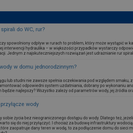
spirali do WC, rur?
czy spowolniony odpływ w rurach to problem, który może wystąpić w k
j interwencji hydraulika – w większości przypadków wystarczy odpowie
acji. Jednym z najskuteczniejszych rozwiązań jest udrażnianie rur spiral
do wody w domu jednorodzinnym?
gu lub studni nie zawsze spełnia oczekiwania pod względem smaku, z
zamontować odpowiedni system uzdatniania, dobrany po wykonaniu anali
 będzie najlepszy? Wszystko zależy od parametrów wody, jej źródła 
e przyłącze wody
sobie życia bez nieograniczonego dostępu do wody. Dlatego też, jeżeli
arto się do niej przyłączyć. I chociaż za budowę infrastruktury wodoc
óre zaopatruje dany teren w wodę, to za podłączenie domu do sieci mus