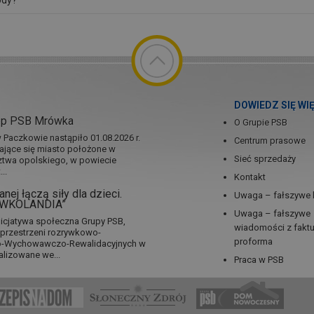
ody?
DOWIEDZ SIĘ WI
ep PSB Mrówka
O Grupie PSB
Paczkowie nastąpiło 01.08.2026 r.
Centrum prasowe
jające się miasto położone w
Sieć sprzedaży
twa opolskiego, w powiecie
..
Kontakt
nej łączą siły dla dzieci.
Uwaga – fałszywe 
RÓWKOLANDIA”
Uwaga – fałszywe
icjatywa społeczna Grupy PSB,
wiadomości z fakt
a przestrzeni rozrywkowo-
proforma
no-Wychowawczo-Rewalidacyjnych w
alizowane we...
Praca w PSB