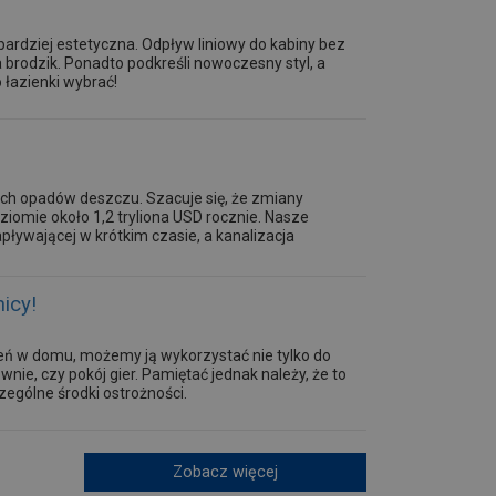
 bardziej estetyczna. Odpływ liniowy do kabiny bez
 brodzik. Ponadto podkreśli nowoczesny styl, a
o łazienki wybrać!
nych opadów deszczu. Szacuje się, że zmiany
omie około 1,2 tryliona USD rocznie. Nasze
ływającej w krótkim czasie, a kanalizacja
icy!
eń w domu, możemy ją wykorzystać nie tylko do
e, czy pokój gier. Pamiętać jednak należy, że to
ególne środki ostrożności.
Zobacz więcej