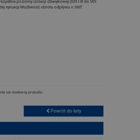
stkie poziomy izolacji dźwiękowej (SSt I-III do VDI
dej sytuacji Możliwość obrotu odpływu o 360°.
nta lub dostawcę produktu.
Powrót do listy