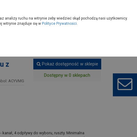
owoczesny
Wybierz sklep
az analizy ruchu na witrynie żeby wiedzieć skąd pochodzą nasi użytkownicy.
 witrynie znajduje się w
Polityce Prywatności
.
enia
u z
Pokaż dostępność w sklepie
Dostępny w 0 sklepach
bol: ACYVMG
kanał, 4 odpływy do wyboru, ruszty. Minimalna