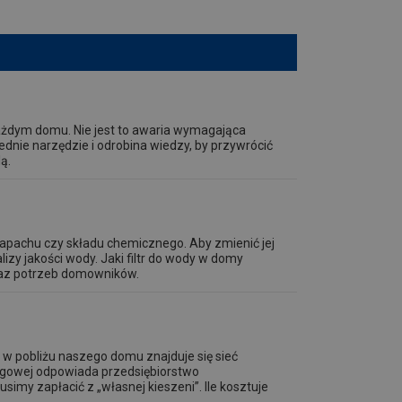
ażdym domu. Nie jest to awaria wymagająca
dnie narzędzie i odrobina wiedzy, by przywrócić
ą.
apachu czy składu chemicznego. Aby zmienić jej
zy jakości wody. Jaki filtr do wody w domy
oraz potrzeb domowników.
 w pobliżu naszego domu znajduje się sieć
iągowej odpowiada przedsiębiorstwo
imy zapłacić z „własnej kieszeni”. Ile kosztuje