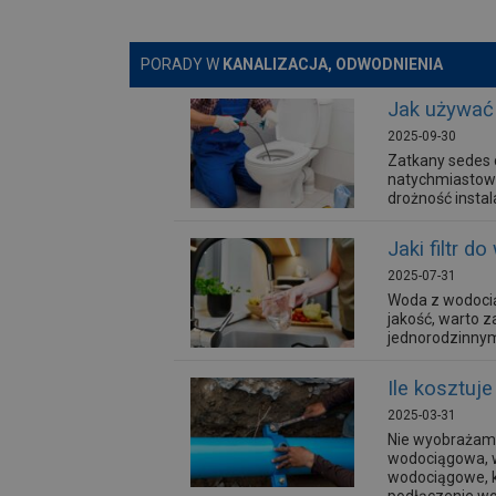
PORADY W
KANALIZACJA, ODWODNIENIA
Jak używać 
2025-09-30
Zatkany sedes 
natychmiastowe
drożność instal
Jaki filtr 
2025-07-31
Woda z wodocią
jakość, warto 
jednorodzinnym
Ile kosztuj
2025-03-31
Nie wyobrażamy 
wodociągowa, w
wodociągowe, kt