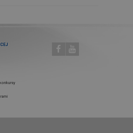
ĘCEJ
konkursy
urami