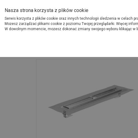
O Grupie PSB
Dostawcy
Jak dołąc
Nasza strona korzysta z plików cookie
Serwis korzysta z plików cookie oraz innych technologii śledzenia w celach p
Gdzi
Produkty
Możesz zarządzać plikami cookie z poziomu Twojej przeglądarki. Więcej infor
W dowolnym momencie, możesz dokonać zmiany swojego wyboru klikając w l
Strona główna
Instalacje
Odwodnienie prysznicowe bez odpływu 