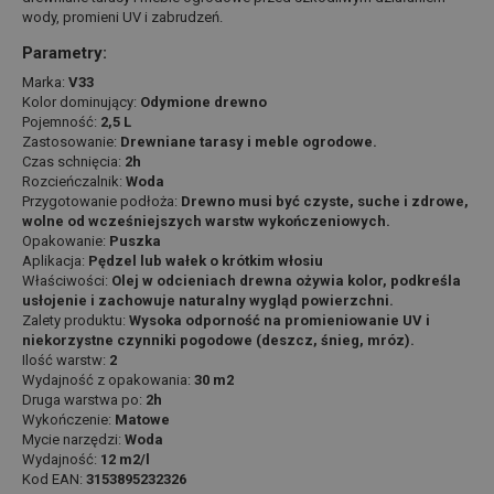
wody, promieni UV i zabrudzeń.
Parametry:
Marka:
V33
Kolor dominujący:
Odymione drewno
Pojemność:
2,5 L
Zastosowanie:
Drewniane tarasy i meble ogrodowe.
Czas schnięcia:
2h
Rozcieńczalnik:
Woda
Przygotowanie podłoża:
Drewno musi być czyste, suche i zdrowe,
wolne od wcześniejszych warstw wykończeniowych.
Opakowanie:
Puszka
Aplikacja:
Pędzel lub wałek o krótkim włosiu
Właściwości:
Olej w odcieniach drewna ożywia kolor, podkreśla
usłojenie i zachowuje naturalny wygląd powierzchni.
Zalety produktu:
Wysoka odporność na promieniowanie UV i
niekorzystne czynniki pogodowe (deszcz, śnieg, mróz).
Ilość warstw:
2
Wydajność z opakowania:
30 m2
Druga warstwa po:
2h
Wykończenie:
Matowe
Mycie narzędzi:
Woda
Wydajność:
12 m2/l
Kod EAN:
3153895232326