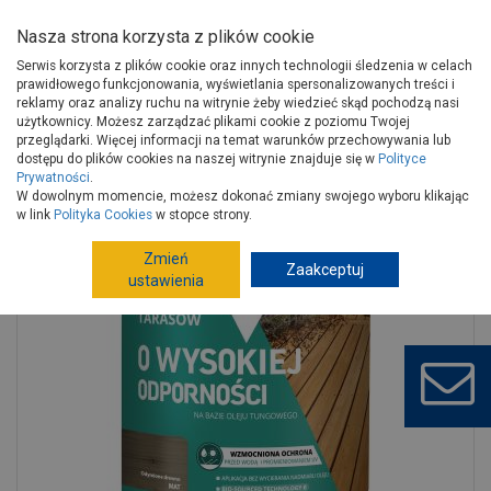
Nasza strona korzysta z plików cookie
Serwis korzysta z plików cookie oraz innych technologii śledzenia w celach
prawidłowego funkcjonowania, wyświetlania spersonalizowanych treści i
reklamy oraz analizy ruchu na witrynie żeby wiedzieć skąd pochodzą nasi
użytkownicy. Możesz zarządzać plikami cookie z poziomu Twojej
Strona główna
Wykończenie
Farby
Ochrona drewna
przeglądarki. Więcej informacji na temat warunków przechowywania lub
Woski, oleje
dostępu do plików cookies na naszej witrynie znajduje się w
Polityce
Prywatności
.
Olej do tarasów o wysokiej odporności Odymione drewno 2,5L V33
W dowolnym momencie, możesz dokonać zmiany swojego wyboru klikając
w link
Polityka Cookies
w stopce strony.
Zmień
Zaakceptuj
ustawienia