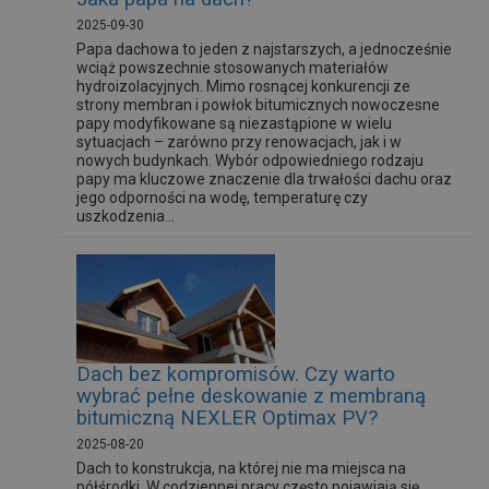
2025-09-30
Papa dachowa to jeden z najstarszych, a jednocześnie
wciąż powszechnie stosowanych materiałów
hydroizolacyjnych. Mimo rosnącej konkurencji ze
strony membran i powłok bitumicznych nowoczesne
papy modyfikowane są niezastąpione w wielu
sytuacjach – zarówno przy renowacjach, jak i w
nowych budynkach. Wybór odpowiedniego rodzaju
papy ma kluczowe znaczenie dla trwałości dachu oraz
jego odporności na wodę, temperaturę czy
uszkodzenia...
Dach bez kompromisów. Czy warto
wybrać pełne deskowanie z membraną
bitumiczną NEXLER Optimax PV?
2025-08-20
Dach to konstrukcja, na której nie ma miejsca na
półśrodki. W codziennej pracy często pojawiają się