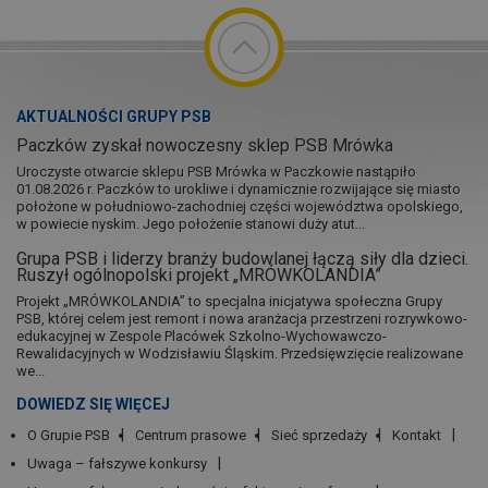
AKTUALNOŚCI GRUPY PSB
Paczków zyskał nowoczesny sklep PSB Mrówka
Uroczyste otwarcie sklepu PSB Mrówka w Paczkowie nastąpiło
01.08.2026 r. Paczków to urokliwe i dynamicznie rozwijające się miasto
położone w południowo-zachodniej części województwa opolskiego,
w powiecie nyskim. Jego położenie stanowi duży atut...
Grupa PSB i liderzy branży budowlanej łączą siły dla dzieci.
Ruszył ogólnopolski projekt „MRÓWKOLANDIA”
Projekt „MRÓWKOLANDIA” to specjalna inicjatywa społeczna Grupy
PSB, której celem jest remont i nowa aranżacja przestrzeni rozrywkowo-
edukacyjnej w Zespole Placówek Szkolno-Wychowawczo-
Rewalidacyjnych w Wodzisławiu Śląskim. Przedsięwzięcie realizowane
we...
DOWIEDZ SIĘ WIĘCEJ
O Grupie PSB
Centrum prasowe
Sieć sprzedaży
Kontakt
Uwaga – fałszywe konkursy