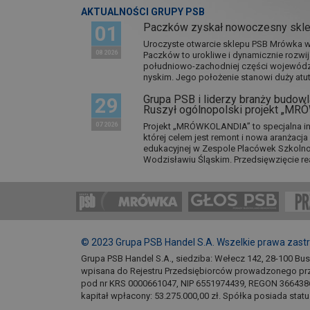
AKTUALNOŚCI GRUPY PSB
Paczków zyskał nowoczesny skl
01
Uroczyste otwarcie sklepu PSB Mrówka w 
08 2026
Paczków to urokliwe i dynamicznie rozwi
południowo-zachodniej części wojewódz
nyskim. Jego położenie stanowi duży atut.
Grupa PSB i liderzy branży budowla
29
Ruszył ogólnopolski projekt „M
07 2026
Projekt „MRÓWKOLANDIA” to specjalna in
której celem jest remont i nowa aranżacj
edukacyjnej w Zespole Placówek Szkol
Wodzisławiu Śląskim. Przedsięwzięcie re
© 2023 Grupa PSB Handel S.A. Wszelkie prawa zast
Grupa PSB Handel S.A., siedziba: Wełecz 142, 28-100 Bu
wpisana do Rejestru Przedsiębiorców prowadzonego pr
pod nr KRS 0000661047, NIP 6551974439, REGON 366438
kapitał wpłacony: 53.275.000,00 zł. Spółka posiada stat