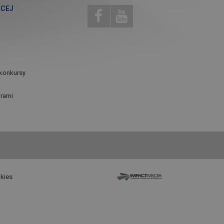
ĘCEJ
konkursy
urami
okies