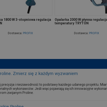
ka 1800 W 3-stopniowa regulacja
Opalarka 2000 W płynna regulacj
N
temperatury TRYTON
Dostawca:
PROFIX
Dostawca:
PROFIX
Proline. Zmierz się z każdym wyzwaniem
 precyzja i niezawodność to podstawy każdego udanego projektu. Mia
onalnych wykonawców. Jeśli więc pojawiają się ich innowacyjne wykonani
arom zwijanym Proline.
skie Proline