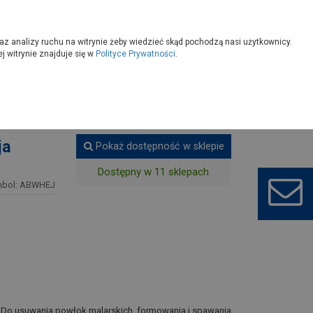
owoczesny
Wybierz sklep
az analizy ruchu na witrynie żeby wiedzieć skąd pochodzą nasi użytkownicy.
 witrynie znajduje się w
Polityce Prywatności
.
alarki
Opalarki, Palniki
ja
Pokaż dostępność w sklepie
Dostępny w 11 sklepach
mbol: ABWHEJ
. Do usuwania powłok malarskich, formowania i spawania