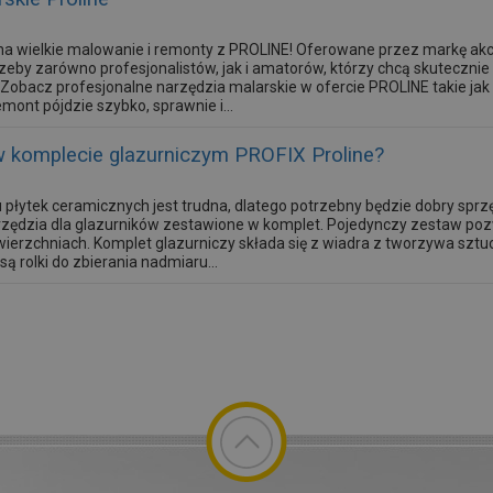
na wielkie malowanie i remonty z PROLINE! Oferowane przez markę akc
zeby zarówno profesjonalistów, jak i amatorów, którzy chcą skutecznie
obacz profesjonalne narzędzia malarskie w ofercie PROLINE takie jak 
mont pójdzie szybko, sprawnie i...
w komplecie glazurniczym PROFIX Proline?
 płytek ceramicznych jest trudna, dlatego potrzebny będzie dobry sprzę
arzędzia dla glazurników zestawione w komplet. Pojedynczy zestaw p
ierzchniach. Komplet glazurniczy składa się z wiadra z tworzywa sztu
 rolki do zbierania nadmiaru...