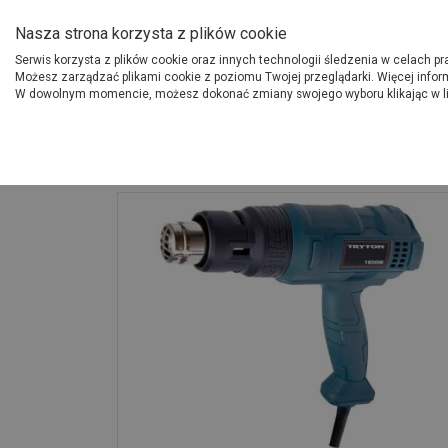
O Grupie PSB
Dostawcy
Jak dołąc
Nasza strona korzysta z plików cookie
Serwis korzysta z plików cookie oraz innych technologii śledzenia w celach p
Gdzi
Produkty
Możesz zarządzać plikami cookie z poziomu Twojej przeglądarki. Więcej infor
W dowolnym momencie, możesz dokonać zmiany swojego wyboru klikając w l
Strona główna
Narzędzia
Opalarka 1800 W 3-stopniowa regulacja 