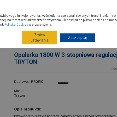
zyć do PSB?
Budowa domu - krok po kroku
Dla Fachowców
Dom N
rawidłowego funkcjonowania, wyświetlania spersonalizowanych treści i reklamy or
e kupisz
Porady
macji na temat warunków przechowywania lub dostępu do plików cookies na naszej
ink
Polityka Cookies
w stopce strony.
Zmień
Elektronarzędzia, osprzęt
Lutownice, pistolety do kleju, op
Zaakceptuj
ustawienia
TRYTON
Opalarka 1800 W 3-stopniowa regulac
TRYTON
Sy
Dostawca:
PROFIX
Marka:
Tryton
Opis produktu:
Przewód 3 m. 3 zakresy pracy. Zabezpieczenie przed przegrzaniem