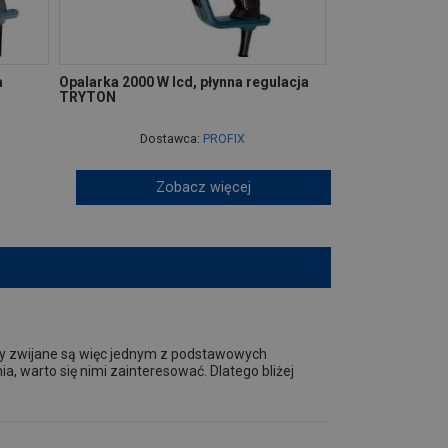
a
Opalarka 2000 W lcd, płynna regulacja
TRYTON
Dostawca:
PROFIX
Zobacz więcej
ry zwijane są więc jednym z podstawowych
a, warto się nimi zainteresować. Dlatego bliżej