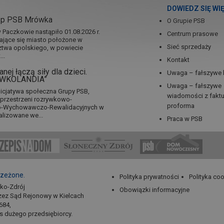
DOWIEDZ SIĘ WI
ep PSB Mrówka
O Grupie PSB
Paczkowie nastąpiło 01.08.2026 r.
Centrum prasowe
jające się miasto położone w
Sieć sprzedaży
twa opolskiego, w powiecie
..
Kontakt
nej łączą siły dla dzieci.
Uwaga – fałszywe 
RÓWKOLANDIA”
Uwaga – fałszywe
icjatywa społeczna Grupy PSB,
wiadomości z fakt
a przestrzeni rozrywkowo-
proforma
no-Wychowawczo-Rewalidacyjnych w
alizowane we...
Praca w PSB
rzeżone.
Polityka prywatności
Polityka co
sko-Zdrój
Obowiązki informacyjne
zez Sąd Rejonowy w Kielcach
684,
us dużego przedsiębiorcy.