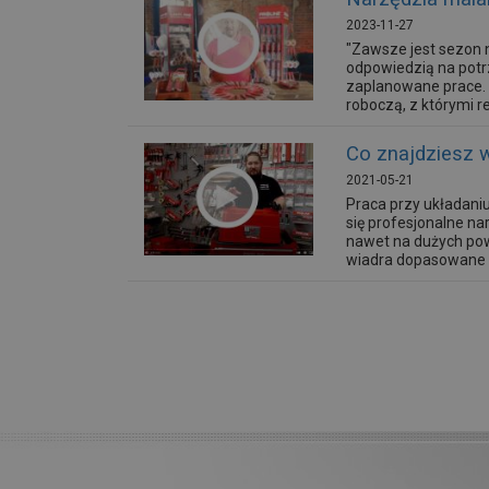
2023-11-27
"Zawsze jest sezon 
odpowiedzią na potr
zaplanowane prace. Z
roboczą, z którymi re
Co znajdziesz 
2021-05-21
Praca przy układaniu
się profesjonalne n
nawet na dużych pow
wiadra dopasowane są