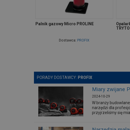
Palnik gazowy Micro PROLINE
Opalar
TRYTO
Dostawca:
PROFIX
PORADY DOSTAWCY:
PROFIX
Miary zwijane 
2024-10-29
W branży budowlanej
narzędzi dla profesj
przyjrzeliśmy się mi
Narzędzia malar