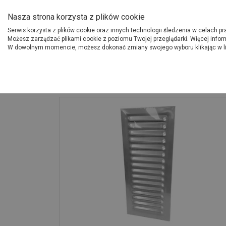
O Grupie PSB
Dostawcy
Jak dołąc
Nasza strona korzysta z plików cookie
Serwis korzysta z plików cookie oraz innych technologii śledzenia w celach p
Gdzi
Produkty
Możesz zarządzać plikami cookie z poziomu Twojej przeglądarki. Więcej infor
W dowolnym momencie, możesz dokonać zmiany swojego wyboru klikając w l
Strona główna
Instalacje
Osłona wentylacyjna 10x25 MS stal nier