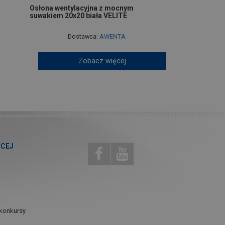
Osłona wentylacyjna z mocnym
suwakiem 20x20 biała VELITE
Dostawca:
AWENTA
Zobacz więcej
ĘCEJ
konkursy