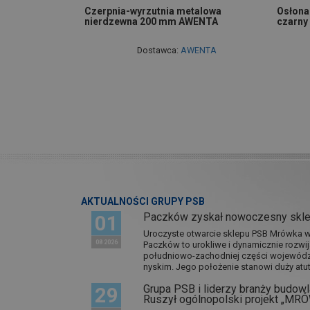
Czerpnia-wyrzutnia metalowa
Osłona
nierdzewna 200 mm AWENTA
czarny
Dostawca:
AWENTA
AKTUALNOŚCI GRUPY PSB
Paczków zyskał nowoczesny skl
01
Uroczyste otwarcie sklepu PSB Mrówka w 
08 2026
Paczków to urokliwe i dynamicznie rozwi
południowo-zachodniej części wojewódz
nyskim. Jego położenie stanowi duży atut.
Grupa PSB i liderzy branży budowla
29
Ruszył ogólnopolski projekt „M