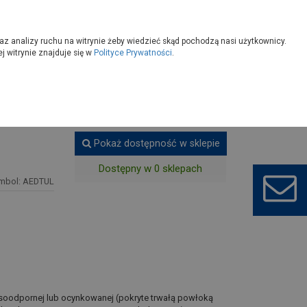
owoczesny
Wybierz sklep
az analizy ruchu na witrynie żeby wiedzieć skąd pochodzą nasi użytkownicy.
 witrynie znajduje się w
Polityce Prywatności
.
ki wentylacyjne
Pokaż dostępność w sklepie
Dostępny w 0 sklepach
mbol: AEDTUL
wasoodpornej lub ocynkowanej (pokryte trwałą powłoką