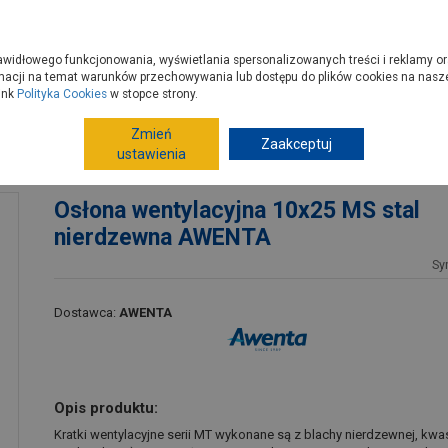
zyć do PSB?
Budowa domu - krok po kroku
Dla Fachowców
Dom N
rawidłowego funkcjonowania, wyświetlania spersonalizowanych treści i reklamy or
e kupisz
Porady
macji na temat warunków przechowywania lub dostępu do plików cookies na naszej
ink
Polityka Cookies
w stopce strony.
Zmień
Systemy wentylacyjne
Kratki wentylacyjne
Zaakceptuj
Krat
ustawienia
dzewna AWENTA
Osłona wentylacyjna 10x25 MS stal
nierdzewna AWENTA
Sy
Dostawca:
AWENTA
Opis produktu:
Kratki wentylacyjne serii MT wykonane są z blachy nierdzewnej, k