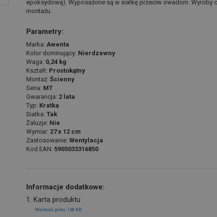
epoksydową). Wyposażone są w siatkę przeciw owadom. Wyroby cha
montażu.
Parametry:
Marka:
Awenta
Kolor dominujący:
Nierdzewny
Waga:
0,24 kg
Kształt:
Prostokątny
Montaż:
Ścienny
Seria:
MT
Gwarancja:
2 lata
Typ:
Kratka
Siatka:
Tak
Żaluzje:
Nie
Wymiar:
27 x 12 cm
Zastosowanie:
Wentylacja
Kod EAN:
5905033316850
Informacje dodatkowe:
1. Karta produktu
Wielkość pliku: 168 KB