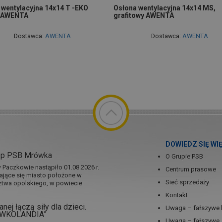
 wentylacyjna 14x14 T -EKO
Osłona wentylacyjna 14x14 MS,
 AWENTA
grafitowy AWENTA
Dostawca:
AWENTA
Dostawca:
AWENTA
DOWIEDZ SIĘ WI
ep PSB Mrówka
O Grupie PSB
Paczkowie nastąpiło 01.08.2026 r.
Centrum prasowe
jające się miasto położone w
Sieć sprzedaży
twa opolskiego, w powiecie
..
Kontakt
nej łączą siły dla dzieci.
Uwaga – fałszywe 
RÓWKOLANDIA”
Uwaga – fałszywe