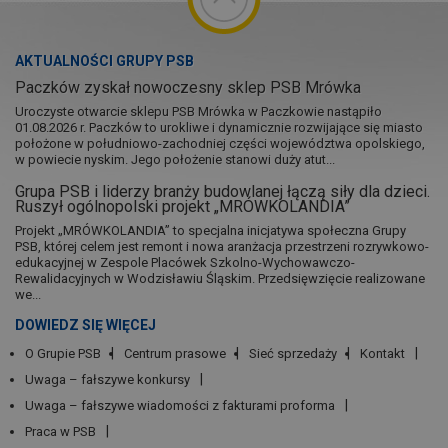
AKTUALNOŚCI GRUPY PSB
Paczków zyskał nowoczesny sklep PSB Mrówka
Uroczyste otwarcie sklepu PSB Mrówka w Paczkowie nastąpiło
01.08.2026 r. Paczków to urokliwe i dynamicznie rozwijające się miasto
położone w południowo-zachodniej części województwa opolskiego,
w powiecie nyskim. Jego położenie stanowi duży atut...
Grupa PSB i liderzy branży budowlanej łączą siły dla dzieci.
Ruszył ogólnopolski projekt „MRÓWKOLANDIA”
Projekt „MRÓWKOLANDIA” to specjalna inicjatywa społeczna Grupy
PSB, której celem jest remont i nowa aranżacja przestrzeni rozrywkowo-
edukacyjnej w Zespole Placówek Szkolno-Wychowawczo-
Rewalidacyjnych w Wodzisławiu Śląskim. Przedsięwzięcie realizowane
we...
DOWIEDZ SIĘ WIĘCEJ
O Grupie PSB
Centrum prasowe
Sieć sprzedaży
Kontakt
Uwaga – fałszywe konkursy
Uwaga – fałszywe wiadomości z fakturami proforma
Praca w PSB