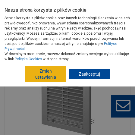
Nasza strona korzysta z plików cookie
Serwis korzysta z plików cookie oraz innych technologii śledzenia w celach
prawidłowego funkcjonowania, wyświetlania spersonalizowanych treści i
reklamy oraz analizy ruchu na witrynie żeby wiedzieć skąd pochodzą nasi
użytkownicy. Możesz zarządzać plikami cookie z poziomu Twojej
Strona główna
Instalacje
Systemy wentylacyjne
przeglądarki. Więcej informacji na temat warunków przechowywania lub
Kratki wentylacyjne
Kratki wentylacyjne
dostępu do plików cookies na naszej witrynie znajduje się w
Polityce
Prywatności
.
Osłona wentylacyjna z mocnym suwakiem 14x14 satyna VELITE
W dowolnym momencie, możesz dokonać zmiany swojego wyboru klikając
w link
Polityka Cookies
w stopce strony.
Zmień
Zaakceptuj
ustawienia