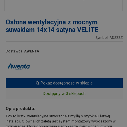
Osłona wentylacyjna z mocnym
suwakiem 14x14 satyna VELITE
Symbol: ADSZSZ
Dostawca:
AWENTA
Pokaż dostępność w sklepie
Dostępny w 0 sklepach
Opis produktu:
TVS to kratki wentylacyjne stworzone z myślą o szybkiej i łatwej
instalacji. Główną ich zaletą jest system montażowy wyposażony w
rozpieracze, które dopasowują się to każdej nierówności otworu