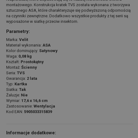
montażowego. Konstrukcja kratek TVS została wykonana z tworzywa
sztucznego ASA, które charakteryzuje się podwyższoną odpornością
na czynniki zewnętrzne. Dodatkowo wszystkie produkty z tej serii są
wyposażone w siatkę przeciw insektom.
Parametry:
Marka:
Velit
Materiał wykonania:
ASA
Kolor dominujący:
Satynowy
Waga:
0,08 kg
Kształt:
Prostokątny
Montaż:
Ścienny
Seria:
TVS
Gwarancja:
2 lata
Typ:
Kartka
Siatka:
Tak
Żaluzje:
Nie
Wymiar:
17,6 x 16,6 cm
Zastosowanie:
Wentylacja
Kod EAN:
5905033315839
Informacje dodatkowe: