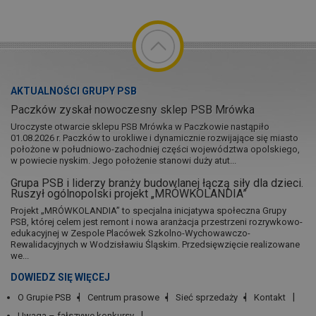
AKTUALNOŚCI GRUPY PSB
Paczków zyskał nowoczesny sklep PSB Mrówka
Uroczyste otwarcie sklepu PSB Mrówka w Paczkowie nastąpiło
01.08.2026 r. Paczków to urokliwe i dynamicznie rozwijające się miasto
położone w południowo-zachodniej części województwa opolskiego,
w powiecie nyskim. Jego położenie stanowi duży atut...
Grupa PSB i liderzy branży budowlanej łączą siły dla dzieci.
Ruszył ogólnopolski projekt „MRÓWKOLANDIA”
Projekt „MRÓWKOLANDIA” to specjalna inicjatywa społeczna Grupy
PSB, której celem jest remont i nowa aranżacja przestrzeni rozrywkowo-
edukacyjnej w Zespole Placówek Szkolno-Wychowawczo-
Rewalidacyjnych w Wodzisławiu Śląskim. Przedsięwzięcie realizowane
we...
DOWIEDZ SIĘ WIĘCEJ
O Grupie PSB
Centrum prasowe
Sieć sprzedaży
Kontakt
Uwaga – fałszywe konkursy