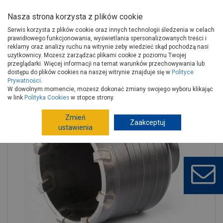
Nasza strona korzysta z plików cookie
Serwis korzysta z plików cookie oraz innych technologii śledzenia w celach
prawidłowego funkcjonowania, wyświetlania spersonalizowanych treści i
reklamy oraz analizy ruchu na witrynie żeby wiedzieć skąd pochodzą nasi
użytkownicy. Możesz zarządzać plikami cookie z poziomu Twojej
Strona główna
Narzędzia
Narzędzia ręczne, warsztat
przeglądarki. Więcej informacji na temat warunków przechowywania lub
Narzędzia glazurnicze
Otwornice
dostępu do plików cookies na naszej witrynie znajduje się w
Polityce
Prywatności
.
Otwornice koronowe do betonu 80x70 mm RAWLPLUG
W dowolnym momencie, możesz dokonać zmiany swojego wyboru klikając
w link
Polityka Cookies
w stopce strony.
Zmień
Zaakceptuj
ustawienia