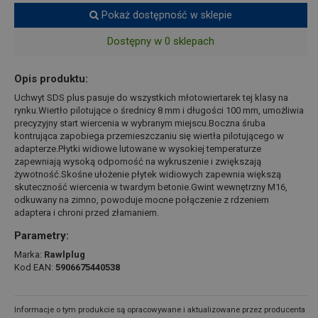
Pokaż dostępność w sklepie
Dostępny w 0 sklepach
Opis produktu:
Uchwyt SDS plus pasuje do wszystkich młotowiertarek tej klasy na
rynku.Wiertło pilotujące o średnicy 8 mm i długości 100 mm, umożliwia
precyzyjny start wiercenia w wybranym miejscu.Boczna śruba
kontrująca zapobiega przemieszczaniu się wiertła pilotującego w
adapterze.Płytki widiowe lutowane w wysokiej temperaturze
zapewniają wysoką odporność na wykruszenie i zwiększają
żywotność.Skośne ułożenie płytek widiowych zapewnia większą
skuteczność wiercenia w twardym betonie.Gwint wewnętrzny M16,
odkuwany na zimno, powoduje mocne połączenie z rdzeniem
adaptera i chroni przed złamaniem.
Parametry:
Marka:
Rawlplug
Kod EAN:
5906675440538
Informacje o tym produkcie są opracowywane i aktualizowane przez producenta