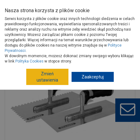
Nasza strona korzysta z plików cookie
Serwis korzysta z plików cookie oraz innych technologii śledzenia w celach
prawidłowego funkcjonowania, wyświetlania spersonalizowanych treści i
reklamy oraz analizy ruchu na witrynie żeby wiedzieć skąd pochodzą nasi
użytkownicy. Możesz zarządzać plikami cookie z poziomu Twojej
Strona główna
Narzędzia
Narzędzia ręczne, warsztat
przeglądarki. Więcej informacji na temat warunków przechowywania lub
Narzędzia murarskie
Pace
dostępu do plików cookies na naszej witrynie znajduje się w
Polityce
Prywatności
.
Paca 280 mm 8x8 nierdzewna hartowanyowana 2k s-73208 STALCO
W dowolnym momencie, możesz dokonać zmiany swojego wyboru klikając
w link
Polityka Cookies
w stopce strony.
Zmień
Zaakceptuj
ustawienia