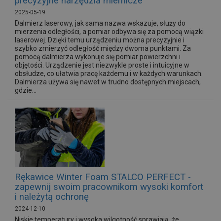
precyzyjne narzędzia miernicze
2025-05-19
Dalmierz laserowy, jak sama nazwa wskazuje, służy do
mierzenia odległości, a pomiar odbywa się za pomocą wiązki
laserowej. Dzięki temu urządzeniu można precyzyjnie i
szybko zmierzyć odległość między dwoma punktami. Za
pomocą dalmierza wykonuje się pomiar powierzchni i
objętości. Urządzenie jest niezwykle proste i intuicyjne w
obsłudze, co ułatwia pracę każdemu i w każdych warunkach.
Dalmierza używa się nawet w trudno dostępnych miejscach,
gdzie...
Rękawice Winter Foam STALCO PERFECT -
zapewnij swoim pracownikom wysoki komfort
i należytą ochronę
2024-12-10
Niskie temperatury i wysoka wilgotność sprawiają, że