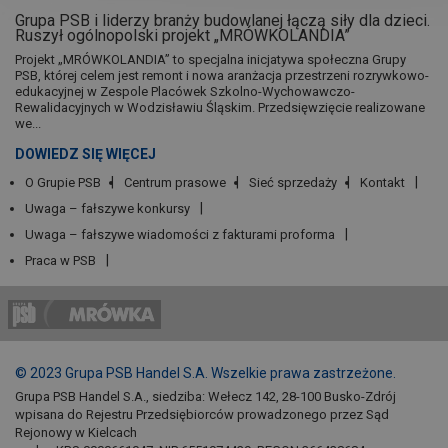
Grupa PSB i liderzy branży budowlanej łączą siły dla dzieci.
Ruszył ogólnopolski projekt „MRÓWKOLANDIA”
Projekt „MRÓWKOLANDIA” to specjalna inicjatywa społeczna Grupy
PSB, której celem jest remont i nowa aranżacja przestrzeni rozrywkowo-
edukacyjnej w Zespole Placówek Szkolno-Wychowawczo-
Rewalidacyjnych w Wodzisławiu Śląskim. Przedsięwzięcie realizowane
we...
DOWIEDZ SIĘ WIĘCEJ
O Grupie PSB
Centrum prasowe
Sieć sprzedaży
Kontakt
Uwaga – fałszywe konkursy
Uwaga – fałszywe wiadomości z fakturami proforma
Praca w PSB
© 2023 Grupa PSB Handel S.A. Wszelkie prawa zastrzeżone.
Grupa PSB Handel S.A., siedziba: Wełecz 142, 28-100 Busko-Zdrój
wpisana do Rejestru Przedsiębiorców prowadzonego przez Sąd
Rejonowy w Kielcach