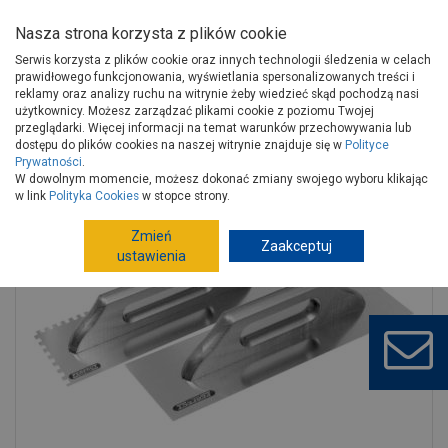
Nasza strona korzysta z plików cookie
Serwis korzysta z plików cookie oraz innych technologii śledzenia w celach
prawidłowego funkcjonowania, wyświetlania spersonalizowanych treści i
reklamy oraz analizy ruchu na witrynie żeby wiedzieć skąd pochodzą nasi
użytkownicy. Możesz zarządzać plikami cookie z poziomu Twojej
Strona główna
Narzędzia
Narzędzia ręczne, warsztat
przeglądarki. Więcej informacji na temat warunków przechowywania lub
Narzędzia murarskie
Pace
dostępu do plików cookies na naszej witrynie znajduje się w
Polityce
Prywatności
.
Paca 380 mm 10x10 nierdzewna hartowana s-73310 STALCO
W dowolnym momencie, możesz dokonać zmiany swojego wyboru klikając
w link
Polityka Cookies
w stopce strony.
Zmień
Zaakceptuj
ustawienia