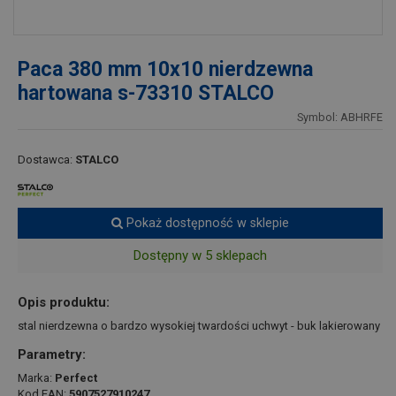
Paca 380 mm 10x10 nierdzewna
hartowana s-73310 STALCO
Symbol: ABHRFE
Dostawca:
STALCO
Pokaż dostępność w sklepie
Dostępny w 5 sklepach
Opis produktu:
stal nierdzewna o bardzo wysokiej twardości uchwyt - buk lakierowany
Parametry:
Marka:
Perfect
Kod EAN:
5907527910247