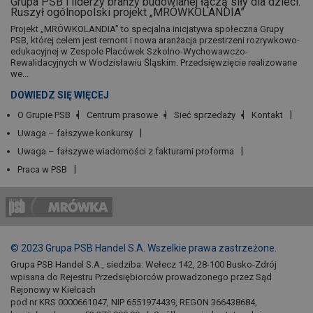
Grupa PSB i liderzy branży budowlanej łączą siły dla dzieci.
Ruszył ogólnopolski projekt „MRÓWKOLANDIA”
Projekt „MRÓWKOLANDIA” to specjalna inicjatywa społeczna Grupy
PSB, której celem jest remont i nowa aranżacja przestrzeni rozrywkowo-
edukacyjnej w Zespole Placówek Szkolno-Wychowawczo-
Rewalidacyjnych w Wodzisławiu Śląskim. Przedsięwzięcie realizowane
we...
DOWIEDZ SIĘ WIĘCEJ
O Grupie PSB
Centrum prasowe
Sieć sprzedaży
Kontakt
Uwaga – fałszywe konkursy
Uwaga – fałszywe wiadomości z fakturami proforma
Praca w PSB
© 2023 Grupa PSB Handel S.A. Wszelkie prawa zastrzeżone.
Grupa PSB Handel S.A., siedziba: Wełecz 142, 28-100 Busko-Zdrój
wpisana do Rejestru Przedsiębiorców prowadzonego przez Sąd
Rejonowy w Kielcach
pod nr KRS 0000661047, NIP 6551974439, REGON 366438684,