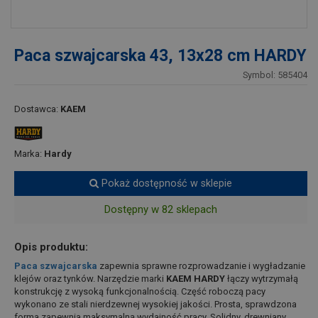
Paca szwajcarska 43, 13x28 cm HARDY
Symbol: 585404
Dostawca:
KAEM
Marka:
Hardy
Pokaż dostępność w sklepie
Dostępny w 82 sklepach
Opis produktu:
Paca szwajcarska
zapewnia sprawne rozprowadzanie i wygładzanie
klejów oraz tynków. Narzędzie marki
KAEM HARDY
łączy wytrzymałą
konstrukcję z wysoką funkcjonalnością. Część roboczą pacy
wykonano ze stali nierdzewnej wysokiej jakości. Prosta, sprawdzona
forma zapewnia maksymalną wydajność pracy. Solidny, drewniany