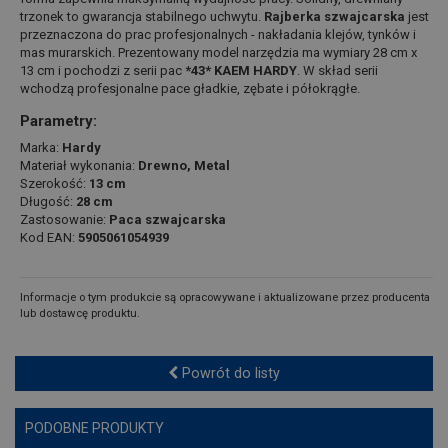
trzonek to gwarancja stabilnego uchwytu.
Rajberka szwajcarska
jest
przeznaczona do prac profesjonalnych - nakładania klejów, tynków i
mas murarskich. Prezentowany model narzędzia ma wymiary 28 cm x
13 cm i pochodzi z serii pac
*43* KAEM HARDY
. W skład serii
wchodzą profesjonalne pace gładkie, zębate i półokrągłe.
Parametry:
Marka:
Hardy
Materiał wykonania:
Drewno, Metal
Szerokość:
13 cm
Długość:
28 cm
Zastosowanie:
Paca szwajcarska
Kod EAN:
5905061054939
Informacje o tym produkcie są opracowywane i aktualizowane przez producenta
lub dostawcę produktu.
Powrót do listy
PODOBNE PRODUKTY