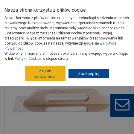
Nasza strona korzysta z plików cookie
Serwis korzysta z plików cookie oraz innych technologii śledzenia w celach
prawidłowego funkcjonowania, wyświetlania spersonalizowanych treści i
reklamy oraz analizy ruchu na witrynie żeby wiedzieć skąd pochodzą nasi
użytkownicy. Możesz zarządzać plikami cookie z poziomu Twojej
Strona główna
Narzędzia
Narzędzia ręczne, warsztat
przeglądarki. Więcej informacji na temat warunków przechowywania lub
Narzędzia murarskie
Pace
dostępu do plików cookies na naszej witrynie znajduje się w
Polityce
Prywatności
.
Paca szwajcarska 43, 13x28 cm HARDY
W dowolnym momencie, możesz dokonać zmiany swojego wyboru klikając
w link
Polityka Cookies
w stopce strony.
Zmień
Zaakceptuj
ustawienia