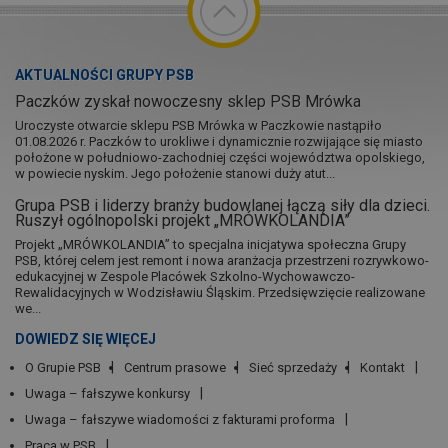
AKTUALNOŚCI GRUPY PSB
Paczków zyskał nowoczesny sklep PSB Mrówka
Uroczyste otwarcie sklepu PSB Mrówka w Paczkowie nastąpiło
01.08.2026 r. Paczków to urokliwe i dynamicznie rozwijające się miasto
położone w południowo-zachodniej części województwa opolskiego,
w powiecie nyskim. Jego położenie stanowi duży atut...
Grupa PSB i liderzy branży budowlanej łączą siły dla dzieci.
Ruszył ogólnopolski projekt „MRÓWKOLANDIA”
Projekt „MRÓWKOLANDIA” to specjalna inicjatywa społeczna Grupy
PSB, której celem jest remont i nowa aranżacja przestrzeni rozrywkowo-
edukacyjnej w Zespole Placówek Szkolno-Wychowawczo-
Rewalidacyjnych w Wodzisławiu Śląskim. Przedsięwzięcie realizowane
we...
DOWIEDZ SIĘ WIĘCEJ
O Grupie PSB
Centrum prasowe
Sieć sprzedaży
Kontakt
Uwaga – fałszywe konkursy
Uwaga – fałszywe wiadomości z fakturami proforma
Praca w PSB