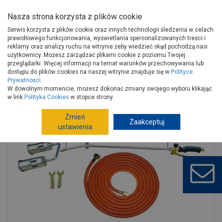
Nasza strona korzysta z plików cookie
Serwis korzysta z plików cookie oraz innych technologii śledzenia w celach
prawidłowego funkcjonowania, wyświetlania spersonalizowanych treści i
reklamy oraz analizy ruchu na witrynie żeby wiedzieć skąd pochodzą nasi
użytkownicy. Możesz zarządzać plikami cookie z poziomu Twojej
Strona główna
Narzędzia
Elektronarzędzia, osprzęt
przeglądarki. Więcej informacji na temat warunków przechowywania lub
Lutownice, pistolety do kleju, opalarki
Opalarki, Palniki
dostępu do plików cookies na naszej witrynie znajduje się w
Polityce
Prywatności
.
Palnik dekarski z podwójną dyszą 60 mm, wąż 5 m PROLINE
W dowolnym momencie, możesz dokonać zmiany swojego wyboru klikając
w link
Polityka Cookies
w stopce strony.
Zmień
Zaakceptuj
ustawienia