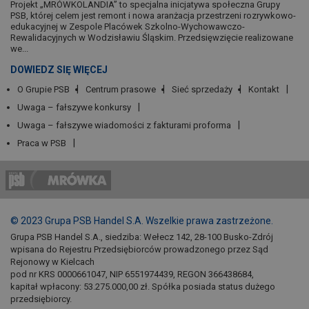
Projekt „MRÓWKOLANDIA” to specjalna inicjatywa społeczna Grupy
PSB, której celem jest remont i nowa aranżacja przestrzeni rozrywkowo-
edukacyjnej w Zespole Placówek Szkolno-Wychowawczo-
Rewalidacyjnych w Wodzisławiu Śląskim. Przedsięwzięcie realizowane
we...
DOWIEDZ SIĘ WIĘCEJ
O Grupie PSB
Centrum prasowe
Sieć sprzedaży
Kontakt
Uwaga – fałszywe konkursy
Uwaga – fałszywe wiadomości z fakturami proforma
Praca w PSB
© 2023 Grupa PSB Handel S.A. Wszelkie prawa zastrzeżone.
Grupa PSB Handel S.A., siedziba: Wełecz 142, 28-100 Busko-Zdrój
wpisana do Rejestru Przedsiębiorców prowadzonego przez Sąd
Rejonowy w Kielcach
pod nr KRS 0000661047, NIP 6551974439, REGON 366438684,
kapitał wpłacony: 53.275.000,00 zł. Spółka posiada status dużego
przedsiębiorcy.