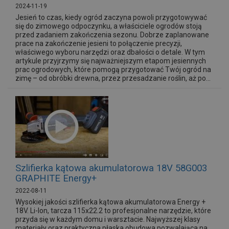
2024-11-19
Jesień to czas, kiedy ogród zaczyna powoli przygotowywać
się do zimowego odpoczynku, a właściciele ogrodów stoją
przed zadaniem zakończenia sezonu. Dobrze zaplanowane
prace na zakończenie jesieni to połączenie precyzji,
właściwego wyboru narzędzi oraz dbałości o detale. W tym
artykule przyjrzymy się najważniejszym etapom jesiennych
prac ogrodowych, które pomogą przygotować Twój ogród na
zimę – od obróbki drewna, przez przesadzanie roślin, aż po...
Szlifierka kątowa akumulatorowa 18V 58G003
GRAPHITE Energy+
2022-08-11
Wysokiej jakości szlifierka kątowa akumulatorowa Energy +
18V. Li-lon, tarcza 115x22.2 to profesjonalne narzędzie, które
przyda się w każdym domu i warsztacie. Najwyższej klasy
materiały oraz praktyczna płaska obudowa pozwalająca na