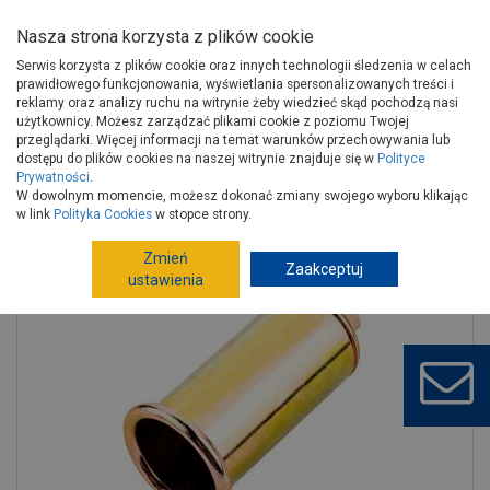
Nasza strona korzysta z plików cookie
Serwis korzysta z plików cookie oraz innych technologii śledzenia w celach
prawidłowego funkcjonowania, wyświetlania spersonalizowanych treści i
reklamy oraz analizy ruchu na witrynie żeby wiedzieć skąd pochodzą nasi
użytkownicy. Możesz zarządzać plikami cookie z poziomu Twojej
Strona główna
Narzędzia
Elektronarzędzia, osprzęt
przeglądarki. Więcej informacji na temat warunków przechowywania lub
Lutownice, pistolety do kleju, opalarki
dostępu do plików cookies na naszej witrynie znajduje się w
Polityce
Prywatności
.
Akcesoria do lutowania, klejenia
W dowolnym momencie, możesz dokonać zmiany swojego wyboru klikając
Palnik gazowy okrągły 35 mm TOPEX
w link
Polityka Cookies
w stopce strony.
Zmień
Zaakceptuj
ustawienia