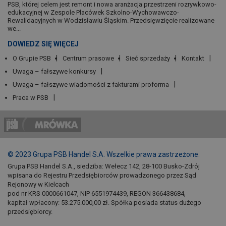
PSB, której celem jest remont i nowa aranżacja przestrzeni rozrywkowo-
edukacyjnej w Zespole Placówek Szkolno-Wychowawczo-
Rewalidacyjnych w Wodzisławiu Śląskim. Przedsięwzięcie realizowane
we...
DOWIEDZ SIĘ WIĘCEJ
O Grupie PSB
Centrum prasowe
Sieć sprzedaży
Kontakt
Uwaga – fałszywe konkursy
Uwaga – fałszywe wiadomości z fakturami proforma
Praca w PSB
© 2023 Grupa PSB Handel S.A. Wszelkie prawa zastrzeżone.
Grupa PSB Handel S.A., siedziba: Wełecz 142, 28-100 Busko-Zdrój
wpisana do Rejestru Przedsiębiorców prowadzonego przez Sąd
Rejonowy w Kielcach
pod nr KRS 0000661047, NIP 6551974439, REGON 366438684,
kapitał wpłacony: 53.275.000,00 zł. Spółka posiada status dużego
przedsiębiorcy.