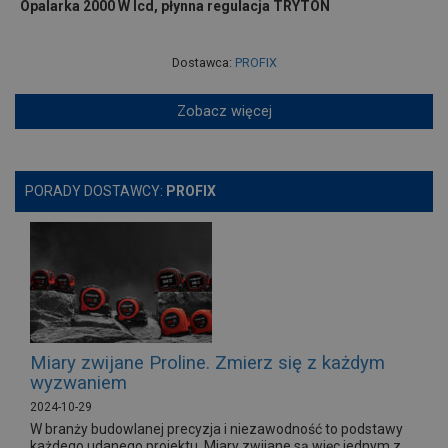
Opalarka 2000 W lcd, płynna regulacja TRYTON
Dostawca:
PROFIX
Zobacz więcej
PORADY DOSTAWCY:
PROFIX
Miary zwijane Proline. Zmierz się z każdym
wyzwaniem
2024-10-29
W branży budowlanej precyzja i niezawodność to podstawy
każdego udanego projektu. Miary zwijane są więc jednym z