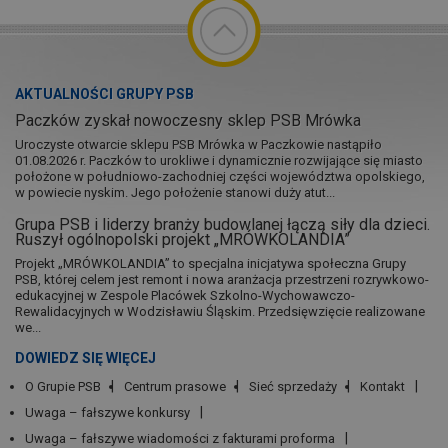
AKTUALNOŚCI GRUPY PSB
Paczków zyskał nowoczesny sklep PSB Mrówka
Uroczyste otwarcie sklepu PSB Mrówka w Paczkowie nastąpiło
01.08.2026 r. Paczków to urokliwe i dynamicznie rozwijające się miasto
położone w południowo-zachodniej części województwa opolskiego,
w powiecie nyskim. Jego położenie stanowi duży atut...
Grupa PSB i liderzy branży budowlanej łączą siły dla dzieci.
Ruszył ogólnopolski projekt „MRÓWKOLANDIA”
Projekt „MRÓWKOLANDIA” to specjalna inicjatywa społeczna Grupy
PSB, której celem jest remont i nowa aranżacja przestrzeni rozrywkowo-
edukacyjnej w Zespole Placówek Szkolno-Wychowawczo-
Rewalidacyjnych w Wodzisławiu Śląskim. Przedsięwzięcie realizowane
we...
DOWIEDZ SIĘ WIĘCEJ
O Grupie PSB
Centrum prasowe
Sieć sprzedaży
Kontakt
Uwaga – fałszywe konkursy
Uwaga – fałszywe wiadomości z fakturami proforma