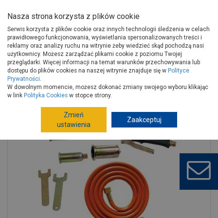
Nasza strona korzysta z plików cookie
Serwis korzysta z plików cookie oraz innych technologii śledzenia w celach
prawidłowego funkcjonowania, wyświetlania spersonalizowanych treści i
reklamy oraz analizy ruchu na witrynie żeby wiedzieć skąd pochodzą nasi
użytkownicy. Możesz zarządzać plikami cookie z poziomu Twojej
Strona główna
Narzędzia
Elektronarzędzia, osprzęt
przeglądarki. Więcej informacji na temat warunków przechowywania lub
Lutownice, pistolety do kleju, opalarki
Opalarki, Palniki
dostępu do plików cookies na naszej witrynie znajduje się w
Polityce
Prywatności
.
Palnik z dyszami 25/35/50 mm wąż 2 m PROLINE
W dowolnym momencie, możesz dokonać zmiany swojego wyboru klikając
w link
Polityka Cookies
w stopce strony.
Zmień
Zaakceptuj
ustawienia