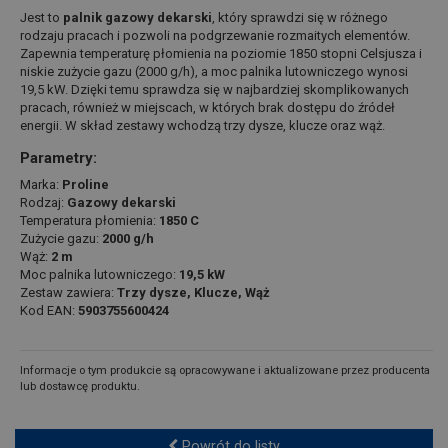
Jest to
palnik gazowy dekarski
, który sprawdzi się w różnego
rodzaju pracach i pozwoli na podgrzewanie rozmaitych elementów.
Zapewnia temperaturę płomienia na poziomie 1850 stopni Celsjusza i
niskie zużycie gazu (2000 g/h), a moc palnika lutowniczego wynosi
19,5 kW. Dzięki temu sprawdza się w najbardziej skomplikowanych
pracach, również w miejscach, w których brak dostępu do źródeł
energii. W skład zestawy wchodzą trzy dysze, klucze oraz wąż.
Parametry:
Marka:
Proline
Rodzaj:
Gazowy dekarski
Temperatura płomienia:
1850 C
Zużycie gazu:
2000 g/h
Wąż:
2 m
Moc palnika lutowniczego:
19,5 kW
Zestaw zawiera:
Trzy dysze, Klucze, Wąż
Kod EAN:
5903755600424
Informacje o tym produkcie są opracowywane i aktualizowane przez producenta
lub dostawcę produktu.
Powrót do listy