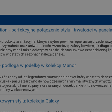
tion - perfekcyjne połączenie stylu i trwałości w pan
 produkty aranżacyjne, których wybór powinien opierać się przede wszy
wytrzymałości oraz uniwersalności wzorniczej zależy bowiem jak długo 
będziemy mogli także odłożyć w czasie ich stosunkowo czasochłonną i 
 w ostatnich sezonach należą panele...
- podłoga w jodełkę w kolekcji Manor
 wzór znany od lat, legendarny motyw podłogowy, który w ostatnich sez
ancuska - pasuje zarówno do nowoczesnych i minimalistycznych wnętrz, 
 to jednak już nie zbijany z drewnianych desek parkiet - to nowoczesn
zualny w ekspresowym...
kowym stylu: kolekcja Galaxy