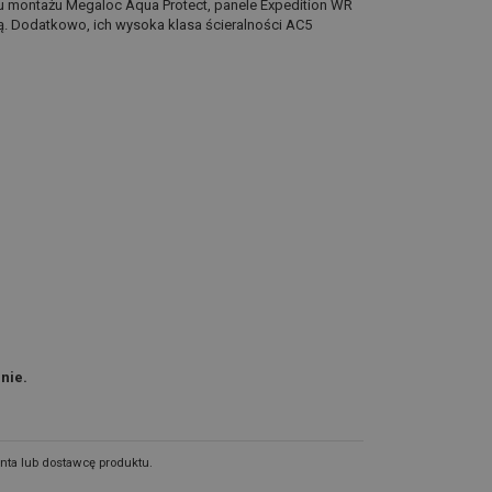
u montażu Megaloc Aqua Protect, panele Expedition WR
ą. Dodatkowo, ich wysoka klasa ścieralności AC5
nie.
nta lub dostawcę produktu.