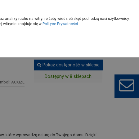
owoczesny
Wybierz sklep
az analizy ruchu na witrynie żeby wiedzieć skąd pochodzą nasi użytkownicy.
 witrynie znajduje się w
Polityce Prywatności
.
nele laminowane
Pokaż dostępność w sklepie
Dostępny w 8 sklepach
ymbol: ACXIZE
rów, które wprowadzą naturę do Twojego domu. Dzięki