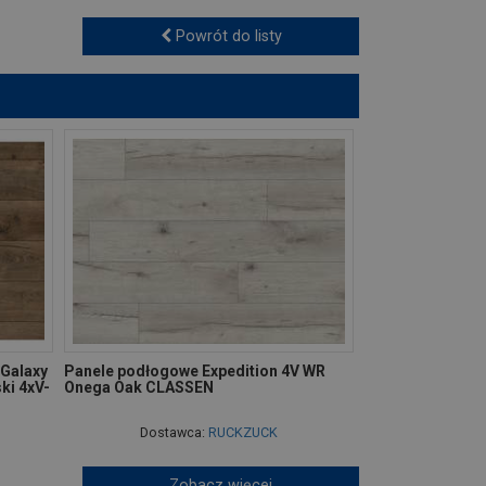
Powrót do listy
Galaxy
Panele podłogowe Expedition 4V WR
ki 4xV-
Onega Oak CLASSEN
Dostawca:
RUCKZUCK
Zobacz więcej