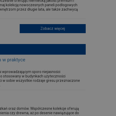
ocześnie oferując niemiecką jakość premium i
naj kolekcję nowoczesnych paneli podłogowych
 wnętrzom przez długie lata, ale także zachwycą
Zobacz więcej
 w praktyce
mi wprowadzającym sporo niejasności
wno stosowany w budynkach użyteczności
eści w sobie wszystkie rodzaje gresu przeznaczone
.
szkań oraz domów. Współczesne kolekcje oferują
mienia czy drewna, aż po desenie nawiązujące do