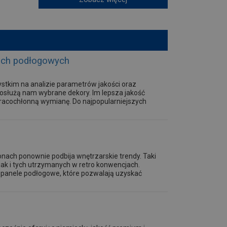
elach podłogowych
stkim na analizie parametrów jakości oraz
posłużą nam wybrane dekory. Im lepsza jakość
pracochłonną wymianę. Do najpopularniejszych
onach ponownie podbija wnętrzarskie trendy. Taki
jak i tych utrzymanych w retro konwencjach.
e panele podłogowe, które pozwalają uzyskać