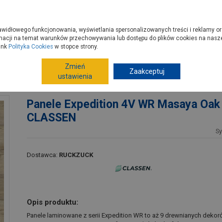
zyć do PSB?
Budowa domu - krok po kroku
Dla Fachowców
Dom N
rawidłowego funkcjonowania, wyświetlania spersonalizowanych treści i reklamy or
e kupisz
Porady
macji na temat warunków przechowywania lub dostępu do plików cookies na naszej
ink
Polityka Cookies
w stopce strony.
Zmień
Wykończenia podłóg
Panele podłogowe
Zaakceptuj
Pa
ustawienia
ASSEN
Panele Expedition 4V WR Masaya Oak
CLASSEN
S
Dostawca:
RUCKZUCK
Opis produktu:
Panele laminowane z serii Expedition WR to aż 9 drewnianych deko