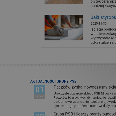
płytek ceramic
bardziej klasyc
Jaki styrop
2025-11-30
Izolacja podło
warstwę izolacy
wytrzymałość n
odkształcenia 
AKTUALNOŚCI GRUPY PSB
Paczków zyskał nowoczesny skl
01
Uroczyste otwarcie sklepu PSB Mrówka w 
08 2026
Paczków to urokliwe i dynamicznie rozwi
południowo-zachodniej części wojewódz
nyskim. Jego położenie stanowi duży atut.
Grupa PSB i liderzy branży budowla