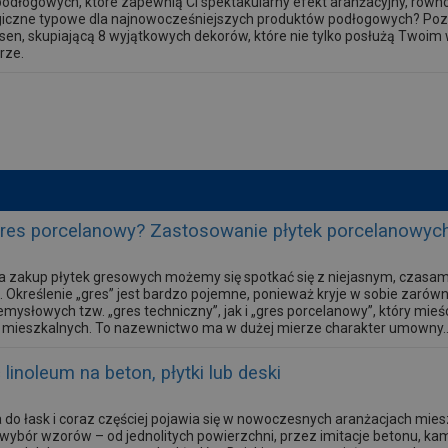
podłogowych, które zapewnią Ci spektakularny efekt aranżacyjny, równ
giczne typowe dla najnowocześniejszych produktów podłogowych? Poz
sen, skupiającą 8 wyjątkowych dekorów, które nie tylko posłużą Twoim
rze.
gres porcelanowy? Zastosowanie płytek porcelanowych
na zakup płytek gresowych możemy się spotkać się z niejasnym, czasa
Określenie „gres” jest bardzo pojemne, ponieważ kryje w sobie zaró
zemysłowych tzw. „gres techniczny”, jak i „gres porcelanowy”, który mi
mieszkalnych. To nazewnictwo ma w dużej mierze charakter umowny..
linoleum na beton, płytki lub deski
 do łask i coraz częściej pojawia się w nowoczesnych aranżacjach mie
 wybór wzorów – od jednolitych powierzchni, przez imitacje betonu, ka