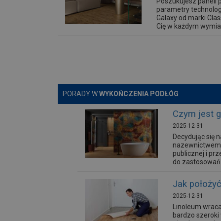
Poszukujesz paneli 
parametry technolo
Galaxy od marki Clas
Cię w każdym wymia
PORADY W
WYKOŃCZENIA PODŁÓG
Czym jest 
2025-12-31
Decydując się 
nazewnictwem. 
publicznej i pr
do zastosowań 
Jak położyć 
2025-12-31
Linoleum wraca
bardzo szeroki