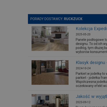
PORADY DOSTAWCY:
RUCKZUCK
Kolekcja Expedi
2025-05-20
Panele podłogowe to
designu. To od ich 
podłóg, tym dłużej 
wyborów konsumentów
Klasyk designu 
2024-10-24
Parkiet w jodełkę to
parkiet - jodełka fr
Współczesna jodełka
oczekiwany efekt wi
Jakość w wyjąt
2023-09-12