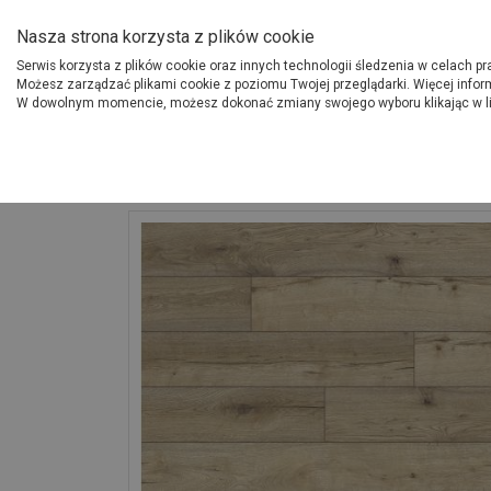
O Grupie PSB
Dostawcy
Jak dołąc
Nasza strona korzysta z plików cookie
Serwis korzysta z plików cookie oraz innych technologii śledzenia w celach p
Gdzi
Produkty
Możesz zarządzać plikami cookie z poziomu Twojej przeglądarki. Więcej infor
W dowolnym momencie, możesz dokonać zmiany swojego wyboru klikając w l
Strona główna
Wykończenie
Panele Expedition 4V WR Masaya Oak CL