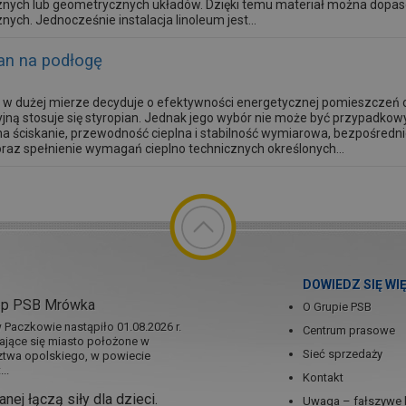
znych lub geometrycznych układów. Dzięki temu materiał można dopaso
znych. Jednocześnie instalacja linoleum jest...
ian na podłogę
gi w dużej mierze decyduje o efektywności energetycznej pomieszczeń o
jną stosuje się styropian. Jednak jego wybór nie może być przypadkowy
a ściskanie, przewodność cieplna i stabilność wymiarowa, bezpośredn
oraz spełnienie wymagań cieplno technicznych określonych...
DOWIEDZ SIĘ WI
ep PSB Mrówka
O Grupie PSB
Paczkowie nastąpiło 01.08.2026 r.
Centrum prasowe
jające się miasto położone w
Sieć sprzedaży
twa opolskiego, w powiecie
..
Kontakt
nej łączą siły dla dzieci.
Uwaga – fałszywe 