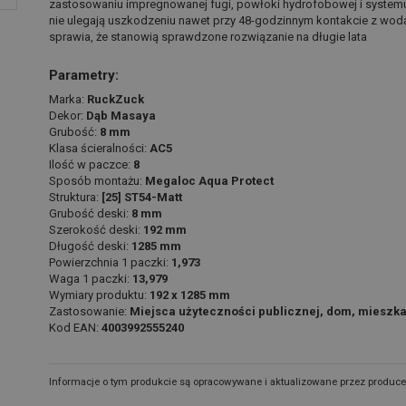
zastosowaniu impregnowanej fugi, powłoki hydrofobowej i system
nie ulegają uszkodzeniu nawet przy 48-godzinnym kontakcie z wod
sprawia, że stanowią sprawdzone rozwiązanie na długie lata
Parametry:
Marka:
RuckZuck
Dekor:
Dąb Masaya
Grubość:
8 mm
Klasa ścieralności:
AC5
Ilość w paczce:
8
Sposób montażu:
Megaloc Aqua Protect
Struktura:
[25] ST54-Matt
Grubość deski:
8 mm
Szerokość deski:
192 mm
Długość deski:
1285 mm
Powierzchnia 1 paczki:
1,973
Waga 1 paczki:
13,979
Wymiary produktu:
192 x 1285 mm
Zastosowanie:
Miejsca użyteczności publicznej, dom, mieszka
Kod EAN:
4003992555240
Informacje o tym produkcie są opracowywane i aktualizowane przez produce