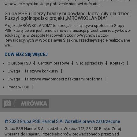
w powiecie nyskim. Jego położenie stanowi duży atut...
Grupa PSB i liderzy branży budowlanej łączą siły dla dzieci.
Ruszył ogólnopolski projekt „MRÓWKOLANDIA”
Projekt „MRÓWKOLANDIA” to specjalna inicjatywa społeczna Grupy
PSB, której celem jest remont i nowa aranżacja przestrzeni rozrywkowo-
edukacyjnej w Zespole Placówek Szkolno-Wychowawczo-
Rewalidacyjnych w Wodzisławiu Śląskim. Przedsięwzięcie realizowane
we...
DOWIEDZ SIĘ WIĘCEJ
O Grupie PSB
Centrum prasowe
Sieć sprzedaży
Kontakt
Uwaga – fałszywe konkursy
Uwaga – fałszywe wiadomości z fakturami proforma
Praca w PSB
© 2023 Grupa PSB Handel S.A. Wszelkie prawa zastrzeżone.
Grupa PSB Handel S.A., siedziba: Wełecz 142, 28-100 Busko-Zdrój
wpisana do Rejestru Przedsiębiorców prowadzonego przez Sąd