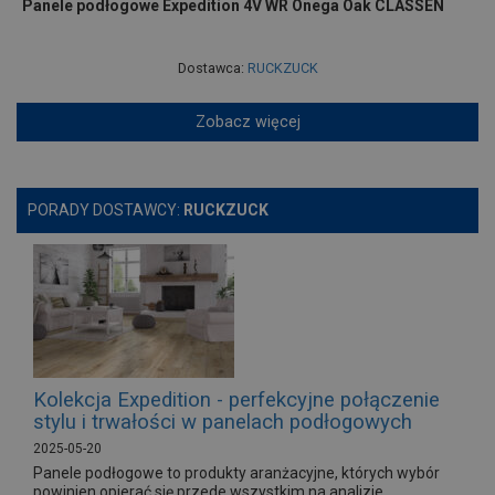
Panele podłogowe Expedition 4V WR Onega Oak CLASSEN
Dostawca:
RUCKZUCK
Zobacz więcej
PORADY DOSTAWCY:
RUCKZUCK
Kolekcja Expedition - perfekcyjne połączenie
stylu i trwałości w panelach podłogowych
2025-05-20
Panele podłogowe to produkty aranżacyjne, których wybór
powinien opierać się przede wszystkim na analizie