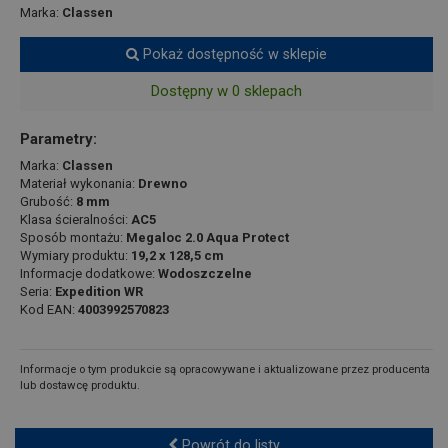
Marka:
Classen
Pokaż dostępność w sklepie
Dostępny w 0 sklepach
Parametry:
Marka:
Classen
Materiał wykonania:
Drewno
Grubość:
8 mm
Klasa ścieralności:
AC5
Sposób montażu:
Megaloc 2.0 Aqua Protect
Wymiary produktu:
19,2 x 128,5 cm
Informacje dodatkowe:
Wodoszczelne
Seria:
Expedition WR
Kod EAN:
4003992570823
Informacje o tym produkcie są opracowywane i aktualizowane przez producenta
lub dostawcę produktu.
Powrót do listy