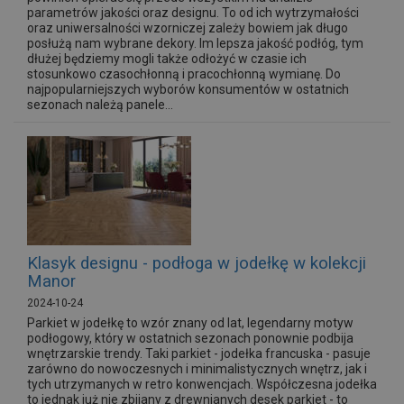
parametrów jakości oraz designu. To od ich wytrzymałości
oraz uniwersalności wzorniczej zależy bowiem jak długo
posłużą nam wybrane dekory. Im lepsza jakość podłóg, tym
dłużej będziemy mogli także odłożyć w czasie ich
stosunkowo czasochłonną i pracochłonną wymianę. Do
najpopularniejszych wyborów konsumentów w ostatnich
sezonach należą panele...
Klasyk designu - podłoga w jodełkę w kolekcji
Manor
2024-10-24
Parkiet w jodełkę to wzór znany od lat, legendarny motyw
podłogowy, który w ostatnich sezonach ponownie podbija
wnętrzarskie trendy. Taki parkiet - jodełka francuska - pasuje
zarówno do nowoczesnych i minimalistycznych wnętrz, jak i
tych utrzymanych w retro konwencjach. Współczesna jodełka
to jednak już nie zbijany z drewnianych desek parkiet - to