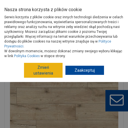
Nasza strona korzysta z plików cookie
Serwis korzysta z plików cookie oraz innych technologii śledzenia w celach
prawidłowego funkcjonowania, wyświetlania spersonalizowanych treści i
reklamy oraz analizy ruchu na witrynie żeby wiedzieć skąd pochodzą nasi
użytkownicy. Możesz zarządzać plikami cookie z poziomu Twojej
Strona główna
Wykończenie
Wykończenia podłóg
przeglądarki. Więcej informacji na temat warunków przechowywania lub
Panele podłogowe
Panele laminowane
dostępu do plików cookies na naszej witrynie znajduje się w
Polityce
Prywatności
.
Panele podłogowe Expedition 4V WR cedar oak CLASSEN
W dowolnym momencie, możesz dokonać zmiany swojego wyboru klikając
w link
Polityka Cookies
w stopce strony.
Zmień
Zaakceptuj
ustawienia