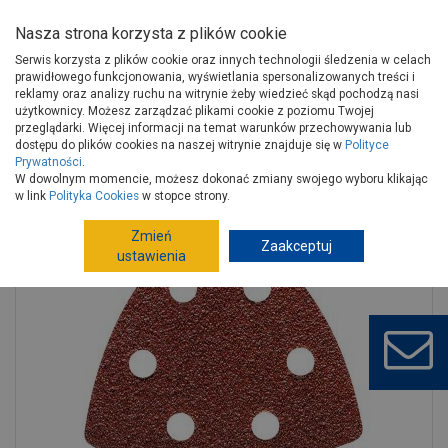
Nasza strona korzysta z plików cookie
Serwis korzysta z plików cookie oraz innych technologii śledzenia w celach
prawidłowego funkcjonowania, wyświetlania spersonalizowanych treści i
reklamy oraz analizy ruchu na witrynie żeby wiedzieć skąd pochodzą nasi
użytkownicy. Możesz zarządzać plikami cookie z poziomu Twojej
Strona główna
Narzędzia
Narzędzia ręczne, warsztat
przeglądarki. Więcej informacji na temat warunków przechowywania lub
Materiały ścierne
Arkusze
dostępu do plików cookies na naszej witrynie znajduje się w
Polityce
Prywatności
.
Papier ścierny 120 rzep 96x96x96 mm - 5szt. PS38R KUSSNER
W dowolnym momencie, możesz dokonać zmiany swojego wyboru klikając
w link
Polityka Cookies
w stopce strony.
Zmień
Zaakceptuj
ustawienia