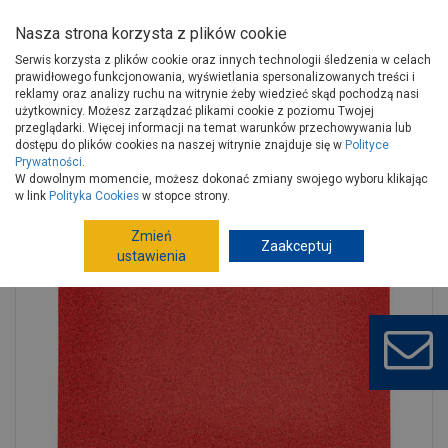
Nasza strona korzysta z plików cookie
Serwis korzysta z plików cookie oraz innych technologii śledzenia w celach
prawidłowego funkcjonowania, wyświetlania spersonalizowanych treści i
reklamy oraz analizy ruchu na witrynie żeby wiedzieć skąd pochodzą nasi
użytkownicy. Możesz zarządzać plikami cookie z poziomu Twojej
Strona główna
Narzędzia
Narzędzia ręczne, warsztat
przeglądarki. Więcej informacji na temat warunków przechowywania lub
Materiały ścierne
Arkusze
dostępu do plików cookies na naszej witrynie znajduje się w
Polityce
Prywatności
.
Papier ścierny 230 x 280 mm, K100 GRAPHITE
W dowolnym momencie, możesz dokonać zmiany swojego wyboru klikając
w link
Polityka Cookies
w stopce strony.
Zmień
Zaakceptuj
ustawienia