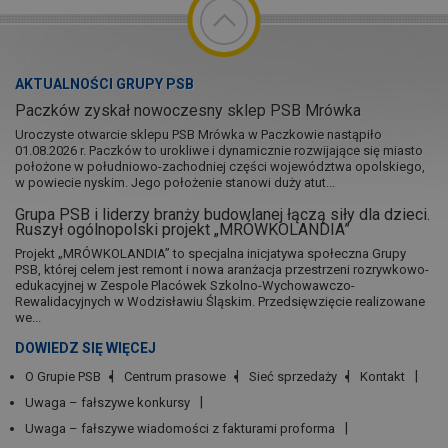
AKTUALNOŚCI GRUPY PSB
Paczków zyskał nowoczesny sklep PSB Mrówka
Uroczyste otwarcie sklepu PSB Mrówka w Paczkowie nastąpiło
01.08.2026 r. Paczków to urokliwe i dynamicznie rozwijające się miasto
położone w południowo-zachodniej części województwa opolskiego,
w powiecie nyskim. Jego położenie stanowi duży atut...
Grupa PSB i liderzy branży budowlanej łączą siły dla dzieci.
Ruszył ogólnopolski projekt „MRÓWKOLANDIA”
Projekt „MRÓWKOLANDIA” to specjalna inicjatywa społeczna Grupy
PSB, której celem jest remont i nowa aranżacja przestrzeni rozrywkowo-
edukacyjnej w Zespole Placówek Szkolno-Wychowawczo-
Rewalidacyjnych w Wodzisławiu Śląskim. Przedsięwzięcie realizowane
we...
DOWIEDZ SIĘ WIĘCEJ
O Grupie PSB
Centrum prasowe
Sieć sprzedaży
Kontakt
Uwaga – fałszywe konkursy
Uwaga – fałszywe wiadomości z fakturami proforma