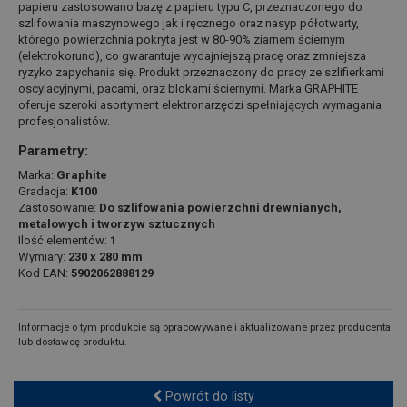
papieru zastosowano bazę z papieru typu C, przeznaczonego do
szlifowania maszynowego jak i ręcznego oraz nasyp półotwarty,
którego powierzchnia pokryta jest w 80-90% ziarnem ściernym
(elektrokorund), co gwarantuje wydajniejszą pracę oraz zmniejsza
ryzyko zapychania się. Produkt przeznaczony do pracy ze szlifierkami
oscylacyjnymi, pacami, oraz blokami ściernymi. Marka GRAPHITE
oferuje szeroki asortyment elektronarzędzi spełniających wymagania
profesjonalistów.
Parametry:
Marka:
Graphite
Gradacja:
K100
Zastosowanie:
Do szlifowania powierzchni drewnianych,
metalowych i tworzyw sztucznych
Ilość elementów:
1
Wymiary:
230 x 280 mm
Kod EAN:
5902062888129
Informacje o tym produkcie są opracowywane i aktualizowane przez producenta
lub dostawcę produktu.
Powrót do listy