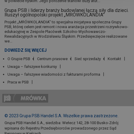
w powiecie nyskim. Jego położenie stanowi duży atut...
Grupa PSB i liderzy branży budowlanej łączą siły dla dzieci.
Ruszył ogólnopolski projekt „MRÓWKOLANDIA”
Projekt „MRÓWKOLANDIA” to specjalna inicjatywa społeczna Grupy
PSB, której celem jest remont i nowa aranżacja przestrzeni rozrywkowo-
edukacyjnej w Zespole Placówek Szkolno-Wychowawczo-
Rewalidacyjnych w Wodzisławiu Śląskim. Przedsięwzięcie realizowane
we...
DOWIEDZ SIĘ WIĘCEJ
O Grupie PSB
Centrum prasowe
Sieć sprzedaży
Kontakt
Uwaga – fałszywe konkursy
Uwaga – fałszywe wiadomości z fakturami proforma
Praca w PSB
© 2023 Grupa PSB Handel S.A. Wszelkie prawa zastrzeżone.
Grupa PSB Handel S.A., siedziba: Wełecz 142, 28-100 Busko-Zdrój
wpisana do Rejestru Przedsiębiorców prowadzonego przez Sąd
Rejonowy w Kielcach