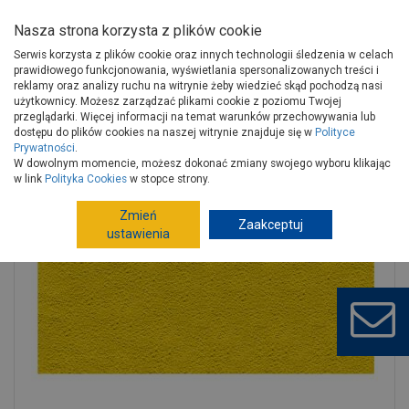
Nasza strona korzysta z plików cookie
Serwis korzysta z plików cookie oraz innych technologii śledzenia w celach
prawidłowego funkcjonowania, wyświetlania spersonalizowanych treści i
reklamy oraz analizy ruchu na witrynie żeby wiedzieć skąd pochodzą nasi
użytkownicy. Możesz zarządzać plikami cookie z poziomu Twojej
Strona główna
Narzędzia
Narzędzia ręczne, warsztat
przeglądarki. Więcej informacji na temat warunków przechowywania lub
Materiały ścierne
Arkusze
dostępu do plików cookies na naszej witrynie znajduje się w
Polityce
Prywatności
.
Papier ścierny 60 żółty 11x28 cm PS30 - 25 szt. KUSSNER
W dowolnym momencie, możesz dokonać zmiany swojego wyboru klikając
w link
Polityka Cookies
w stopce strony.
Zmień
Zaakceptuj
ustawienia