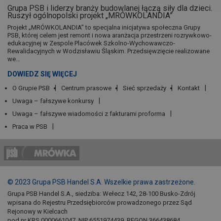
Grupa PSB i liderzy branży budowlanej łączą siły dla dzieci.
Ruszył ogólnopolski projekt „MRÓWKOLANDIA”
Projekt „MRÓWKOLANDIA” to specjalna inicjatywa społeczna Grupy
PSB, której celem jest remont i nowa aranżacja przestrzeni rozrywkowo-
edukacyjnej w Zespole Placówek Szkolno-Wychowawczo-
Rewalidacyjnych w Wodzisławiu Śląskim. Przedsięwzięcie realizowane
we...
DOWIEDZ SIĘ WIĘCEJ
O Grupie PSB
Centrum prasowe
Sieć sprzedaży
Kontakt
Uwaga – fałszywe konkursy
Uwaga – fałszywe wiadomości z fakturami proforma
Praca w PSB
© 2023 Grupa PSB Handel S.A. Wszelkie prawa zastrzeżone.
Grupa PSB Handel S.A., siedziba: Wełecz 142, 28-100 Busko-Zdrój
wpisana do Rejestru Przedsiębiorców prowadzonego przez Sąd
Rejonowy w Kielcach
pod nr KRS 0000661047, NIP 6551974439, REGON 366438684,