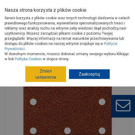
Nasza strona korzysta z plików cookie
Serwis korzysta z plików cookie oraz innych technologii śledzenia w celach
prawidłowego funkcjonowania, wyświetlania spersonalizowanych treści i
reklamy oraz analizy ruchu na witrynie żeby wiedzieć skąd pochodzą nasi
użytkownicy. Możesz zarządzać plikami cookie z poziomu Twojej
Strona główna
Narzędzia
Narzędzia ręczne, warsztat
przeglądarki. Więcej informacji na temat warunków przechowywania lub
Materiały ścierne
Pozostałe materiały ścierne
dostępu do plików cookies na naszej witrynie znajduje się w
Polityce
Prywatności
.
Papier ścierny 80 rzep 105x115 mm - 5 szt. PS38R KUSSNER
W dowolnym momencie, możesz dokonać zmiany swojego wyboru klikając
w link
Polityka Cookies
w stopce strony.
Zmień
Zaakceptuj
ustawienia