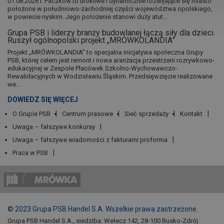
01.08.2026 r. Paczków to urokliwe i dynamicznie rozwijające się miasto
położone w południowo-zachodniej części województwa opolskiego,
w powiecie nyskim. Jego położenie stanowi duży atut...
Grupa PSB i liderzy branży budowlanej łączą siły dla dzieci.
Ruszył ogólnopolski projekt „MRÓWKOLANDIA”
Projekt „MRÓWKOLANDIA” to specjalna inicjatywa społeczna Grupy
PSB, której celem jest remont i nowa aranżacja przestrzeni rozrywkowo-
edukacyjnej w Zespole Placówek Szkolno-Wychowawczo-
Rewalidacyjnych w Wodzisławiu Śląskim. Przedsięwzięcie realizowane
we...
DOWIEDZ SIĘ WIĘCEJ
O Grupie PSB
Centrum prasowe
Sieć sprzedaży
Kontakt
Uwaga – fałszywe konkursy
Uwaga – fałszywe wiadomości z fakturami proforma
Praca w PSB
© 2023 Grupa PSB Handel S.A. Wszelkie prawa zastrzeżone.
Grupa PSB Handel S.A., siedziba: Wełecz 142, 28-100 Busko-Zdrój