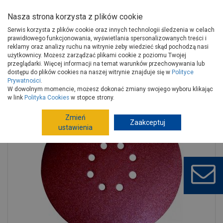
Nasza strona korzysta z plików cookie
Serwis korzysta z plików cookie oraz innych technologii śledzenia w celach
prawidłowego funkcjonowania, wyświetlania spersonalizowanych treści i
reklamy oraz analizy ruchu na witrynie żeby wiedzieć skąd pochodzą nasi
użytkownicy. Możesz zarządzać plikami cookie z poziomu Twojej
Strona główna
Narzędzia
Elektronarzędzia, osprzęt
przeglądarki. Więcej informacji na temat warunków przechowywania lub
Akcesoria do elektronarzędzi
Tarcze do szlifierek kątowych
dostępu do plików cookies na naszej witrynie znajduje się w
Polityce
Prywatności
.
Papier ścierny P120 do szlifierki żyrafa 225 mm 5 szt. RAWLPLUG
W dowolnym momencie, możesz dokonać zmiany swojego wyboru klikając
w link
Polityka Cookies
w stopce strony.
Zmień
Zaakceptuj
ustawienia