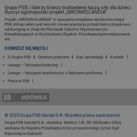
Grupa PSB i liderzy branży budowlanej łączą siły dla dzieci.
Ruszył ogólnopolski projekt „MRÓWKOLANDIA”
Projekt „MRÓWKOLANDIA” to specjalna inicjatywa społeczna Grupy
PSB, której celem jest remont i nowa aranżacja przestrzeni rozrywkowo-
edukacyjnej w Zespole Placówek Szkolno-Wychowawczo-
Rewalidacyjnych w Wodzisławiu Śląskim. Przedsięwzięcie realizowane
we...
DOWIEDZ SIĘ WIĘCEJ
O Grupie PSB
Centrum prasowe
Sieć sprzedaży
Kontakt
Uwaga – fałszywe konkursy
Uwaga – fałszywe wiadomości z fakturami proforma
Praca w PSB
© 2023 Grupa PSB Handel S.A. Wszelkie prawa zastrzeżone.
Grupa PSB Handel S.A., siedziba: Wełecz 142, 28-100 Busko-Zdrój
wpisana do Rejestru Przedsiębiorców prowadzonego przez Sąd
Rejonowy w Kielcach