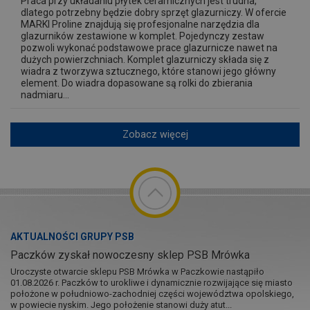
Praca przy układaniu płytek ceramicznych jest trudna,
dlatego potrzebny będzie dobry sprzęt glazurniczy. W ofercie
MARKI Proline znajdują się profesjonalne narzędzia dla
glazurników zestawione w komplet. Pojedynczy zestaw
pozwoli wykonać podstawowe prace glazurnicze nawet na
dużych powierzchniach. Komplet glazurniczy składa się z
wiadra z tworzywa sztucznego, które stanowi jego główny
element. Do wiadra dopasowane są rolki do zbierania
nadmiaru...
Zobacz więcej
AKTUALNOŚCI GRUPY PSB
Paczków zyskał nowoczesny sklep PSB Mrówka
Uroczyste otwarcie sklepu PSB Mrówka w Paczkowie nastąpiło
01.08.2026 r. Paczków to urokliwe i dynamicznie rozwijające się miasto
położone w południowo-zachodniej części województwa opolskiego,
w powiecie nyskim. Jego położenie stanowi duży atut...