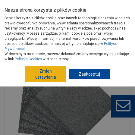
Nasza strona korzysta z plików cookie
Serwis korzysta z plików cookie oraz innych technologii śledzenia w celach
prawidłowego funkcjonowania, wyświetlania spersonalizowanych treści i
reklamy oraz analizy ruchu na witrynie żeby wiedzieć skąd pochodzą nasi
użytkownicy. Możesz zarządzać plikami cookie z poziomu Twojej
Strona główna
Narzędzia
Narzędzia ręczne, warsztat
przeglądarki. Więcej informacji na temat warunków przechowywania lub
Materiały ścierne
Arkusze
dostępu do plików cookies na naszej witrynie znajduje się w
Polityce
Prywatności
.
Papier ścierny wodoodporny 230x280 mm gr.1500 PROFIX
W dowolnym momencie, możesz dokonać zmiany swojego wyboru klikając
w link
Polityka Cookies
w stopce strony.
Zmień
Zaakceptuj
ustawienia