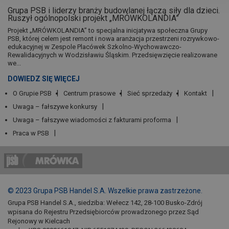
Grupa PSB i liderzy branży budowlanej łączą siły dla dzieci.
Ruszył ogólnopolski projekt „MRÓWKOLANDIA”
Projekt „MRÓWKOLANDIA” to specjalna inicjatywa społeczna Grupy
PSB, której celem jest remont i nowa aranżacja przestrzeni rozrywkowo-
edukacyjnej w Zespole Placówek Szkolno-Wychowawczo-
Rewalidacyjnych w Wodzisławiu Śląskim. Przedsięwzięcie realizowane
we...
DOWIEDZ SIĘ WIĘCEJ
O Grupie PSB
Centrum prasowe
Sieć sprzedaży
Kontakt
Uwaga – fałszywe konkursy
Uwaga – fałszywe wiadomości z fakturami proforma
Praca w PSB
© 2023 Grupa PSB Handel S.A. Wszelkie prawa zastrzeżone.
Grupa PSB Handel S.A., siedziba: Wełecz 142, 28-100 Busko-Zdrój
wpisana do Rejestru Przedsiębiorców prowadzonego przez Sąd
Rejonowy w Kielcach