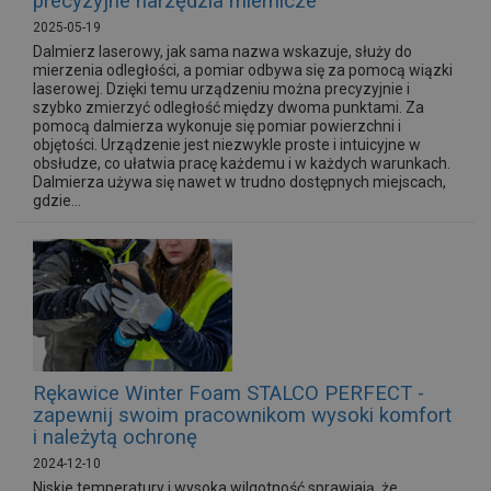
precyzyjne narzędzia miernicze
2025-05-19
Dalmierz laserowy, jak sama nazwa wskazuje, służy do
mierzenia odległości, a pomiar odbywa się za pomocą wiązki
laserowej. Dzięki temu urządzeniu można precyzyjnie i
szybko zmierzyć odległość między dwoma punktami. Za
pomocą dalmierza wykonuje się pomiar powierzchni i
objętości. Urządzenie jest niezwykle proste i intuicyjne w
obsłudze, co ułatwia pracę każdemu i w każdych warunkach.
Dalmierza używa się nawet w trudno dostępnych miejscach,
gdzie...
Rękawice Winter Foam STALCO PERFECT -
zapewnij swoim pracownikom wysoki komfort
i należytą ochronę
2024-12-10
Niskie temperatury i wysoka wilgotność sprawiają, że