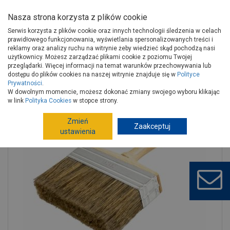
Nasza strona korzysta z plików cookie
Serwis korzysta z plików cookie oraz innych technologii śledzenia w celach
prawidłowego funkcjonowania, wyświetlania spersonalizowanych treści i
reklamy oraz analizy ruchu na witrynie żeby wiedzieć skąd pochodzą nasi
użytkownicy. Możesz zarządzać plikami cookie z poziomu Twojej
Strona główna
Narzędzia
Narzędzia ręczne, warsztat
przeglądarki. Więcej informacji na temat warunków przechowywania lub
Narzędzia, akcesoria malarskie
Pędzle
dostępu do plików cookies na naszej witrynie znajduje się w
Polityce
Prywatności
.
Pędzel tapetowy 110 mm wood Perfect s-73775 STALCO
W dowolnym momencie, możesz dokonać zmiany swojego wyboru klikając
w link
Polityka Cookies
w stopce strony.
Zmień
Zaakceptuj
ustawienia