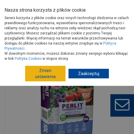
Nasza strona korzysta z plików cookie
Serwis korzysta z plików cookie oraz innych technologii śledzenia w celach
prawidłowego funkcjonowania, wyświetlania spersonalizowanych treści i
reklamy oraz analizy ruchu na witrynie żeby wiedzieć skąd pochodzą nasi
użytkownicy. Możesz zarządzać plikami cookie z poziomu Twojej
Strona główna
Wokół domu
Ogród, hobby
przeglądarki. Więcej informacji na temat warunków przechowywania lub
Kamień w ogrodzie
Kamień w ogrodzie
dostępu do plików cookies na naszej witrynie znajduje się w
Polityce
Prywatności
.
Perlit ogrodniczy Agro 10 L BIOVITA
W dowolnym momencie, możesz dokonać zmiany swojego wyboru klikając
w link
Polityka Cookies
w stopce strony.
Zmień
Zaakceptuj
ustawienia