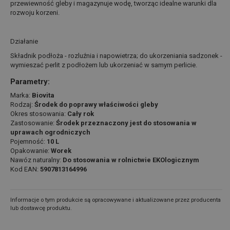
przewiewność gleby i magazynuje wodę, tworząc idealne warunki dla
rozwoju korzeni.
Działanie
Składnik podłoża - rozluźnia i napowietrza; do ukorzeniania sadzonek -
wymieszać perlit z podłożem lub ukorzeniać w samym perlicie.
Parametry:
Marka:
Biovita
Rodzaj:
Środek do poprawy właściwości gleby
Okres stosowania:
Cały rok
Zastosowanie:
Środek przeznaczony jest do stosowania w
uprawach ogrodniczych
Pojemność:
10 L
Opakowanie:
Worek
Nawóz naturalny:
Do stosowania w rolnictwie EKOlogicznym
Kod EAN:
5907813164996
Informacje o tym produkcie są opracowywane i aktualizowane przez producenta
lub dostawcę produktu.