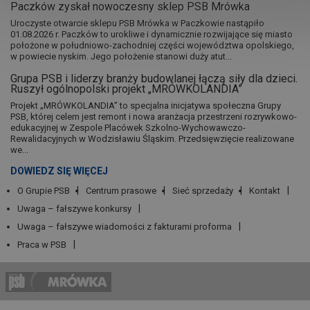
Paczków zyskał nowoczesny sklep PSB Mrówka
Uroczyste otwarcie sklepu PSB Mrówka w Paczkowie nastąpiło
01.08.2026 r. Paczków to urokliwe i dynamicznie rozwijające się miasto
położone w południowo-zachodniej części województwa opolskiego,
w powiecie nyskim. Jego położenie stanowi duży atut...
Grupa PSB i liderzy branży budowlanej łączą siły dla dzieci.
Ruszył ogólnopolski projekt „MRÓWKOLANDIA”
Projekt „MRÓWKOLANDIA” to specjalna inicjatywa społeczna Grupy
PSB, której celem jest remont i nowa aranżacja przestrzeni rozrywkowo-
edukacyjnej w Zespole Placówek Szkolno-Wychowawczo-
Rewalidacyjnych w Wodzisławiu Śląskim. Przedsięwzięcie realizowane
we...
DOWIEDZ SIĘ WIĘCEJ
O Grupie PSB
Centrum prasowe
Sieć sprzedaży
Kontakt
Uwaga – fałszywe konkursy
Uwaga – fałszywe wiadomości z fakturami proforma
Praca w PSB