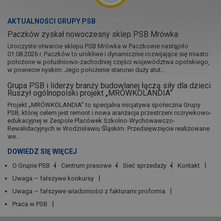
AKTUALNOŚCI GRUPY PSB
Paczków zyskał nowoczesny sklep PSB Mrówka
Uroczyste otwarcie sklepu PSB Mrówka w Paczkowie nastąpiło
01.08.2026 r. Paczków to urokliwe i dynamicznie rozwijające się miasto
położone w południowo-zachodniej części województwa opolskiego,
w powiecie nyskim. Jego położenie stanowi duży atut...
Grupa PSB i liderzy branży budowlanej łączą siły dla dzieci.
Ruszył ogólnopolski projekt „MRÓWKOLANDIA”
Projekt „MRÓWKOLANDIA” to specjalna inicjatywa społeczna Grupy
PSB, której celem jest remont i nowa aranżacja przestrzeni rozrywkowo-
edukacyjnej w Zespole Placówek Szkolno-Wychowawczo-
Rewalidacyjnych w Wodzisławiu Śląskim. Przedsięwzięcie realizowane
we...
DOWIEDZ SIĘ WIĘCEJ
O Grupie PSB
Centrum prasowe
Sieć sprzedaży
Kontakt
Uwaga – fałszywe konkursy
Uwaga – fałszywe wiadomości z fakturami proforma
Praca w PSB