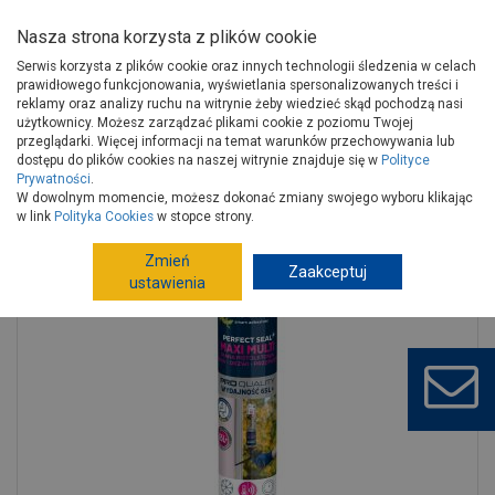
Nasza strona korzysta z plików cookie
Serwis korzysta z plików cookie oraz innych technologii śledzenia w celach
prawidłowego funkcjonowania, wyświetlania spersonalizowanych treści i
reklamy oraz analizy ruchu na witrynie żeby wiedzieć skąd pochodzą nasi
użytkownicy. Możesz zarządzać plikami cookie z poziomu Twojej
Strona główna
Wykończenie
Chemia budowlana
przeglądarki. Więcej informacji na temat warunków przechowywania lub
Piany
Piany pistoletowe
dostępu do plików cookies na naszej witrynie znajduje się w
Polityce
Prywatności
.
Piana pistoletowa Okna, Drzwi, Przepusty Maxi Multi 700 ml Perfect
W dowolnym momencie, możesz dokonać zmiany swojego wyboru klikając
Seal
w link
Polityka Cookies
w stopce strony.
Zmień
Zaakceptuj
ustawienia