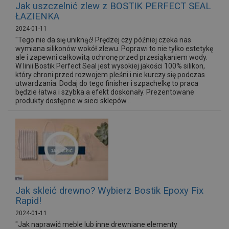
Jak uszczelnić zlew z BOSTIK PERFECT SEAL
ŁAZIENKA
2024-01-11
"Tego nie da się uniknąć! Prędzej czy później czeka nas
wymiana silikonów wokół zlewu. Poprawi to nie tylko estetykę
ale i zapewni całkowitą ochronę przed przesiąkaniem wody.
W linii Bostik Perfect Seal jest wysokiej jakości 100% silikon,
który chroni przed rozwojem pleśni i nie kurczy się podczas
utwardzania. Dodaj do tego finisher i szpachelkę to praca
będzie łatwa i szybka a efekt doskonały. Prezentowane
produkty dostępne w sieci sklepów...
Jak skleić drewno? Wybierz Bostik Epoxy Fix
Rapid!
2024-01-11
"Jak naprawić meble lub inne drewniane elementy