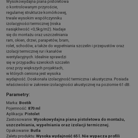
Wysokowydajna piana pistoletowa
o kontrolowanym przyroście,
regularnej strukturze komórkowej,
trwale wysokim współczynniku
izolacyjności termicznej (niska
nasiąkliwość <0,5kg/m2). Nadaje
się do montażu oraz uszczelniania
ram, okien, drzwi, parapetów, bram,
rolet, schodów, a także do wypełniania szczelin i przepustów oraz
izolacji termicznej rur i kanałów
wentylacyjnych. Idealnie sprawdzi
się w przypadku szerokich szczelin
oraz przy większych projektach,
w których ceniona jest wysoka
wydajność. Doskonała izolacyjność termiczna i akustyczna. Posiada
właściwości w zakresie izolacyjności akustycznej na poziomie 61 dB.
Parametry:
Marka:
Bostik
Pojemność:
870 ml
Aplikacja:
Pistolet
Zastosowanie:
Wysokowydajna piana pistoletowa do montażu,
uszczelniania, wypełniania oraz izolacji termicznej.
Opakowanie:
Butla
Zalety produktu:
Wysoka wydajność 65 l. Nie wypacza profili