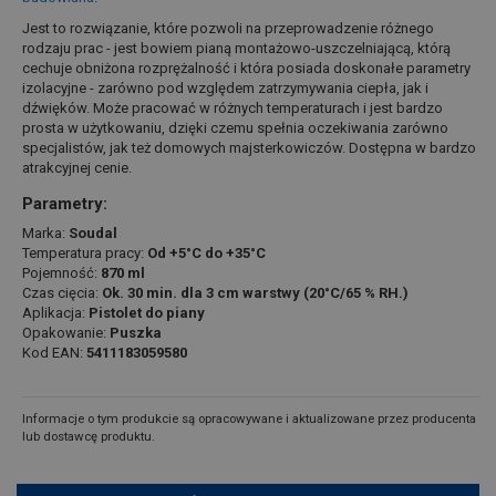
Jest to rozwiązanie, które pozwoli na przeprowadzenie różnego
rodzaju prac - jest bowiem pianą montażowo-uszczelniającą, którą
cechuje obniżona rozprężalność i która posiada doskonałe parametry
izolacyjne - zarówno pod względem zatrzymywania ciepła, jak i
dźwięków. Może pracować w różnych temperaturach i jest bardzo
prosta w użytkowaniu, dzięki czemu spełnia oczekiwania zarówno
specjalistów, jak też domowych majsterkowiczów. Dostępna w bardzo
atrakcyjnej cenie.
Parametry:
Marka:
Soudal
Temperatura pracy:
Od +5°C do +35°C
Pojemność:
870 ml
Czas cięcia:
Ok. 30 min. dla 3 cm warstwy (20°C/65 % RH.)
Aplikacja:
Pistolet do piany
Opakowanie:
Puszka
Kod EAN:
5411183059580
Informacje o tym produkcie są opracowywane i aktualizowane przez producenta
lub dostawcę produktu.