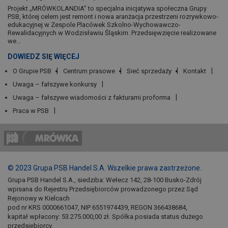
Projekt „MRÓWKOLANDIA” to specjalna inicjatywa społeczna Grupy
PSB, której celem jest remont i nowa aranżacja przestrzeni rozrywkowo-
edukacyjnej w Zespole Placówek Szkolno-Wychowawczo-
Rewalidacyjnych w Wodzisławiu Śląskim. Przedsięwzięcie realizowane
we...
DOWIEDZ SIĘ WIĘCEJ
O Grupie PSB
Centrum prasowe
Sieć sprzedaży
Kontakt
Uwaga – fałszywe konkursy
Uwaga – fałszywe wiadomości z fakturami proforma
Praca w PSB
© 2023 Grupa PSB Handel S.A. Wszelkie prawa zastrzeżone.
Grupa PSB Handel S.A., siedziba: Wełecz 142, 28-100 Busko-Zdrój
wpisana do Rejestru Przedsiębiorców prowadzonego przez Sąd
Rejonowy w Kielcach
pod nr KRS 0000661047, NIP 6551974439, REGON 366438684,
kapitał wpłacony: 53.275.000,00 zł. Spółka posiada status dużego
przedsiębiorcy.