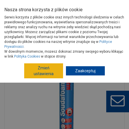
Nasza strona korzysta z plików cookie
Serwis korzysta z plików cookie oraz innych technologii śledzenia w celach
prawidłowego funkcjonowania, wyświetlania spersonalizowanych treści i
reklamy oraz analizy ruchu na witrynie żeby wiedzieć skąd pochodzą nasi
użytkownicy. Możesz zarządzać plikami cookie z poziomu Twojej
Strona główna
Wykończenie
Chemia budowlana
przeglądarki. Więcej informacji na temat warunków przechowywania lub
Piany
Piany pistoletowe
dostępu do plików cookies na naszej witrynie znajduje się w
Polityce
Prywatności
.
Piana pistoletowa Soudafoam Maxi Gun 870 ml SOUDAL
W dowolnym momencie, możesz dokonać zmiany swojego wyboru klikając
w link
Polityka Cookies
w stopce strony.
Zmień
Zaakceptuj
ustawienia