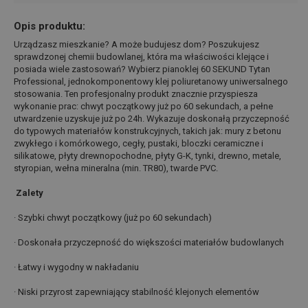
Opis produktu:
Urządzasz mieszkanie? A może budujesz dom? Poszukujesz
sprawdzonej chemii budowlanej, która ma właściwości klejące i
posiada wiele zastosowań? Wybierz pianoklej 60 SEKUND Tytan
Professional, jednokomponentowy klej poliuretanowy uniwersalnego
stosowania. Ten profesjonalny produkt znacznie przyspiesza
wykonanie prac: chwyt początkowy już po 60 sekundach, a pełne
utwardzenie uzyskuje już po 24h. Wykazuje doskonałą przyczepność
do typowych materiałów konstrukcyjnych, takich jak: mury z betonu
zwykłego i komórkowego, cegły, pustaki, bloczki ceramiczne i
silikatowe, płyty drewnopochodne, płyty G-K, tynki, drewno, metale,
styropian, wełna mineralna (min. TR80), twarde PVC.
Zalety
· Szybki chwyt początkowy (już po 60 sekundach)
· Doskonała przyczepność do większości materiałów budowlanych
· Łatwy i wygodny w nakładaniu
· Niski przyrost zapewniający stabilność klejonych elementów