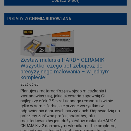
Zobacz więcej
PORADY W
CHEMIA BUDOWLANA
Zestaw malarski HARDY CERAMIK:
Wszystko, czego potrzebujesz do
precyzyjnego malowania – w jednym
komplecie!
2026-06-25
Planujesz metamorfozę swojego mieszkania i
zastanawiasz się, jakie akcesoria zapewnią Ci
najlepszy efekt? Sekret udanego remontu tkwi nie
tylko w samej farbie, ale przede wszystkim w
odpowiednio dobranych narzędziach. Odpowiedzią na
potrzeby zarówno profesjonalistów, jak i
majsterkowiczów jest duży zestaw malarski HARDY
CERAMIK z 2 darmowymi wkładkami. To kompletne,
sprawdzone w testach i gotowe na największe