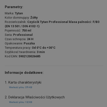
Parametry:
Marka:
Tytan
Kolor dominujący:
Żółty
Rozcieńczalnik:
Czyścik Tytan Professional klasa palności: F/B3
(EN 13 501 / DIN 4102-1)
Pojemność:
750 ml
Seria:
Professional
Czas schnięcia:
24 H
Opakowanie:
Puszka
Temperatura pracy:
Od 0°C do +30°C
Szybkosć twardnienia:
3 min
Kod EAN:
5902120026685
Informacje dodatkowe:
1. Karta charakterystyki
Wielkość pliku: 379 KB
2. Deklaracja Właściwości Użytkowych
Wielkość pliku: 132 KB