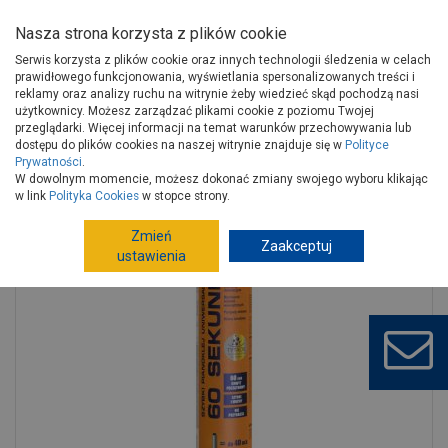
Nasza strona korzysta z plików cookie
Serwis korzysta z plików cookie oraz innych technologii śledzenia w celach
prawidłowego funkcjonowania, wyświetlania spersonalizowanych treści i
reklamy oraz analizy ruchu na witrynie żeby wiedzieć skąd pochodzą nasi
użytkownicy. Możesz zarządzać plikami cookie z poziomu Twojej
Strona główna
Wykończenie
Chemia budowlana
przeglądarki. Więcej informacji na temat warunków przechowywania lub
Piany
Pianokleje
dostępu do plików cookies na naszej witrynie znajduje się w
Polityce
Prywatności
.
Pianoklej uniwersalny 60 Sekund w wersji pistoletowej 750 ml TYTAN
W dowolnym momencie, możesz dokonać zmiany swojego wyboru klikając
w link
Polityka Cookies
w stopce strony.
Zmień
Zaakceptuj
ustawienia