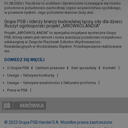
01.08.2026 r. Paczków to urokliwe i dynamicznie rozwijające się miasto
położone w południowo-zachodniej części województwa opolskiego,
w powiecie nyskim. Jego położenie stanowi duży atut...
Grupa PSB i liderzy branży budowlanej łączą siły dla dzieci.
Ruszył ogólnopolski projekt „MRÓWKOLANDIA”
Projekt „MRÓWKOLANDIA” to specjalna inicjatywa społeczna Grupy
PSB, której celem jest remont i nowa aranżacja przestrzeni rozrywkowo-
edukacyjnej w Zespole Placówek Szkolno-Wychowawczo-
Rewalidacyjnych w Wodzisławiu Śląskim. Przedsięwzięcie realizowane
we...
DOWIEDZ SIĘ WIĘCEJ
O Grupie PSB
Centrum prasowe
Sieć sprzedaży
Kontakt
Uwaga – fałszywe konkursy
Uwaga – fałszywe wiadomości z fakturami proforma
Praca w PSB
© 2023 Grupa PSB Handel S.A. Wszelkie prawa zastrzeżone.