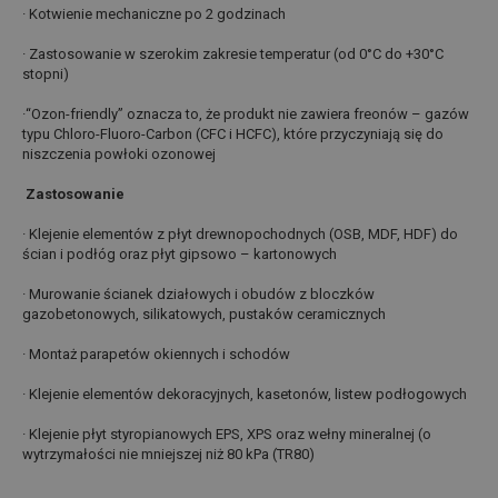
· Kotwienie mechaniczne po 2 godzinach
· Zastosowanie w szerokim zakresie temperatur (od 0°C do +30°C
stopni)
·“Ozon-friendly” oznacza to, że produkt nie zawiera freonów – gazów
typu Chloro-Fluoro-Carbon (CFC i HCFC), które przyczyniają się do
niszczenia powłoki ozonowej
Zastosowanie
· Klejenie elementów z płyt drewnopochodnych (OSB, MDF, HDF) do
ścian i podłóg oraz płyt gipsowo – kartonowych
· Murowanie ścianek działowych i obudów z bloczków
gazobetonowych, silikatowych, pustaków ceramicznych
· Montaż parapetów okiennych i schodów
· Klejenie elementów dekoracyjnych, kasetonów, listew podłogowych
· Klejenie płyt styropianowych EPS, XPS oraz wełny mineralnej (o
wytrzymałości nie mniejszej niż 80 kPa (TR80)