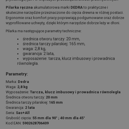
Pilarka ręczna
akumulatorowa marki
DEDRA
to praktyczne i
skuteczne narzędzie przeznaczone do cięcia drewna w różnej postaci.
Ergonomie oraz komfort pracy poprawiają podgumowane oraz dobrze
wyprofilowane uchwyty, dzięki którym narzędzie dobrze leży w dłoni.
Pilarka ma następujące parametry techniczne:
średnica otworu tarczy: 20 mm,
średnica tarczy pilarskiej: 165 mm,
waga: 2,8 kg,
gwarancja: 2 lata,
wyposażenie: tarcza, klucz imbusowy i prowadnica
równoległa.
Parametry:
Marka:
Dedra
Waga:
2,8 kg
Wyposażenie:
Tarcza, klucz imbusowy i prowadnica równoległa
Średnica otworu tarczy:
20 mm
Średnica tarczy pilarskiej:
165 mm
Gwarancja:
2 lata
Seria:
Sas+All
Grubość cięcia:
55 mm dla 90° ; 40 mm dla 45°
Kod EAN:
5902628706409