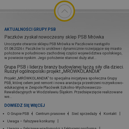
AKTUALNOŚCI GRUPY PSB
Paczków zyskał nowoczesny sklep PSB Mrówka
Uroczyste otwarcie sklepu PSB Mrówka w Paczkowie nastąpiło
01.08.2026 r. Paczków to urokliwe i dynamicznie rozwijające się miasto
położone w południowo-zachodniej części województwa opolskiego,
w powiecie nyskim. Jego położenie stanowi duży atut...
Grupa PSB i liderzy branży budowlanej łączą siły dla dzieci.
Ruszył ogólnopolski projekt „MRÓWKOLANDIA”
Projekt „MRÓWKOLANDIA” to specjalna inicjatywa społeczna Grupy
PSB, której celem jest remont i nowa aranżacja przestrzeni rozrywkowo-
edukacyjnej w Zespole Placówek Szkolno-Wychowawczo-
Rewalidacyjnych w Wodzisławiu Śląskim. Przedsięwzięcie realizowane
we...
DOWIEDZ SIĘ WIĘCEJ
O Grupie PSB
Centrum prasowe
Sieć sprzedaży
Kontakt
Uwaga – fałszywe konkursy
Uwaga – fałszywe wiadomości z fakturami proforma