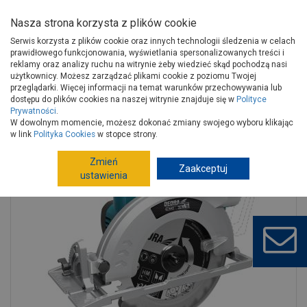
Nasza strona korzysta z plików cookie
Serwis korzysta z plików cookie oraz innych technologii śledzenia w celach
prawidłowego funkcjonowania, wyświetlania spersonalizowanych treści i
reklamy oraz analizy ruchu na witrynie żeby wiedzieć skąd pochodzą nasi
użytkownicy. Możesz zarządzać plikami cookie z poziomu Twojej
Strona główna
Narzędzia
Elektronarzędzia, osprzęt
przeglądarki. Więcej informacji na temat warunków przechowywania lub
Pilarki, wyrzynarki, przecinarki do płytek
Pilarki tarczowe
dostępu do plików cookies na naszej witrynie znajduje się w
Polityce
Prywatności
.
Pilarka ręczna akumulatorowa 18V DEDRA
W dowolnym momencie, możesz dokonać zmiany swojego wyboru klikając
w link
Polityka Cookies
w stopce strony.
Zmień
Zaakceptuj
ustawienia