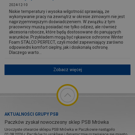
2024-12-10
Niskie temperatury i wysoka wilgotność sprawiają, że
wykonywanie pracy na zewnątrz w okresie zimowym nie jest
najprzyjemniejszym doświadczeniem. W związku z tym
pracownicy muszą posiadać nie tylko odzież, ale również
akcesoria robocze, które będą dostosowane do panujących
warunków. Przykładem mogą być rękawice ochronne Winter
Foam STALCO PERFECT, czyli model zapewniający zarówno
odpowiedni komfort cieplny, jak i doskonałą ochronę.
Dlaczego warto...
Zobacz więcej
AKTUALNOŚCI GRUPY PSB
Paczków zyskał nowoczesny sklep PSB Mrówka
Uroczyste otwarcie sklepu PSB Mrówka w Paczkowie nastąpiło
01.08.2026 r. Paczków to urokliwe i dynamicznie rozwijające się miasto