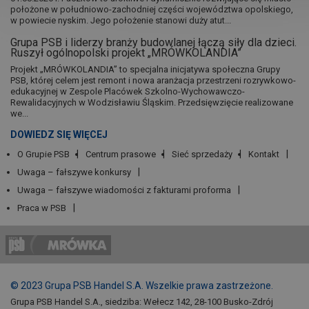
położone w południowo-zachodniej części województwa opolskiego,
w powiecie nyskim. Jego położenie stanowi duży atut...
Grupa PSB i liderzy branży budowlanej łączą siły dla dzieci.
Ruszył ogólnopolski projekt „MRÓWKOLANDIA”
Projekt „MRÓWKOLANDIA” to specjalna inicjatywa społeczna Grupy
PSB, której celem jest remont i nowa aranżacja przestrzeni rozrywkowo-
edukacyjnej w Zespole Placówek Szkolno-Wychowawczo-
Rewalidacyjnych w Wodzisławiu Śląskim. Przedsięwzięcie realizowane
we...
DOWIEDZ SIĘ WIĘCEJ
O Grupie PSB
Centrum prasowe
Sieć sprzedaży
Kontakt
Uwaga – fałszywe konkursy
Uwaga – fałszywe wiadomości z fakturami proforma
Praca w PSB
© 2023 Grupa PSB Handel S.A. Wszelkie prawa zastrzeżone.
Grupa PSB Handel S.A., siedziba: Wełecz 142, 28-100 Busko-Zdrój