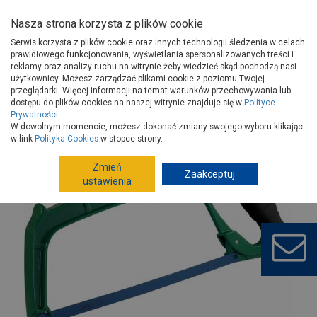
Nasza strona korzysta z plików cookie
Serwis korzysta z plików cookie oraz innych technologii śledzenia w celach
prawidłowego funkcjonowania, wyświetlania spersonalizowanych treści i
reklamy oraz analizy ruchu na witrynie żeby wiedzieć skąd pochodzą nasi
użytkownicy. Możesz zarządzać plikami cookie z poziomu Twojej
Strona główna
Narzędzia
Narzędzia ręczne, warsztat
przeglądarki. Więcej informacji na temat warunków przechowywania lub
Piły ręczne
Piły do metalu
dostępu do plików cookies na naszej witrynie znajduje się w
Polityce
Prywatności
.
Piłka do metalu 300 mm Premium s-18536 STALCO
W dowolnym momencie, możesz dokonać zmiany swojego wyboru klikając
w link
Polityka Cookies
w stopce strony.
Zmień
Zaakceptuj
ustawienia