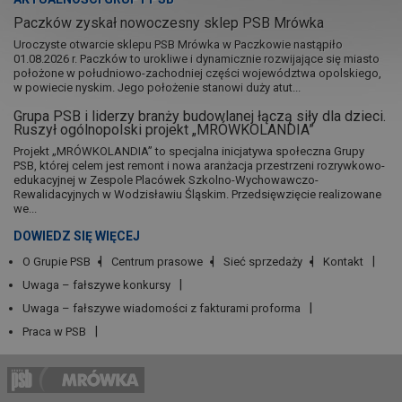
Paczków zyskał nowoczesny sklep PSB Mrówka
Uroczyste otwarcie sklepu PSB Mrówka w Paczkowie nastąpiło
01.08.2026 r. Paczków to urokliwe i dynamicznie rozwijające się miasto
położone w południowo-zachodniej części województwa opolskiego,
w powiecie nyskim. Jego położenie stanowi duży atut...
Grupa PSB i liderzy branży budowlanej łączą siły dla dzieci.
Ruszył ogólnopolski projekt „MRÓWKOLANDIA”
Projekt „MRÓWKOLANDIA” to specjalna inicjatywa społeczna Grupy
PSB, której celem jest remont i nowa aranżacja przestrzeni rozrywkowo-
edukacyjnej w Zespole Placówek Szkolno-Wychowawczo-
Rewalidacyjnych w Wodzisławiu Śląskim. Przedsięwzięcie realizowane
we...
DOWIEDZ SIĘ WIĘCEJ
O Grupie PSB
Centrum prasowe
Sieć sprzedaży
Kontakt
Uwaga – fałszywe konkursy
Uwaga – fałszywe wiadomości z fakturami proforma
Praca w PSB