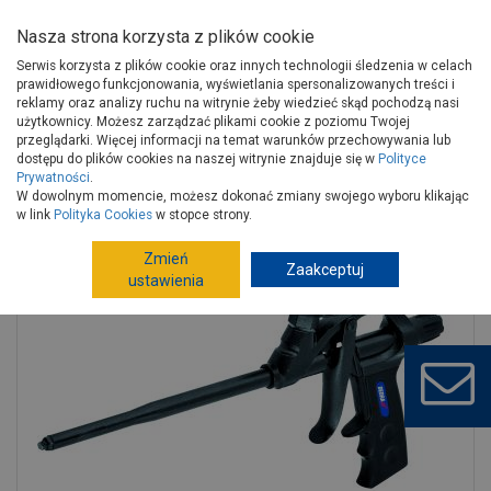
Nasza strona korzysta z plików cookie
Serwis korzysta z plików cookie oraz innych technologii śledzenia w celach
prawidłowego funkcjonowania, wyświetlania spersonalizowanych treści i
reklamy oraz analizy ruchu na witrynie żeby wiedzieć skąd pochodzą nasi
użytkownicy. Możesz zarządzać plikami cookie z poziomu Twojej
Strona główna
Narzędzia
Elektronarzędzia, osprzęt
przeglądarki. Więcej informacji na temat warunków przechowywania lub
Lutownice, pistolety do kleju, opalarki
dostępu do plików cookies na naszej witrynie znajduje się w
Polityce
Prywatności
.
Akcesoria do lutowania, klejenia
W dowolnym momencie, możesz dokonać zmiany swojego wyboru klikając
Pistolet do piany montażowej DEDRA
w link
Polityka Cookies
w stopce strony.
Zmień
Zaakceptuj
ustawienia